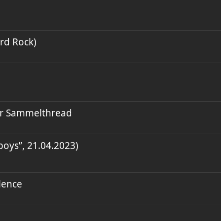
ard Rock)
der Sammelthread
oys”, 21.04.2023)
lence