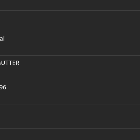
al
GUTTER
996