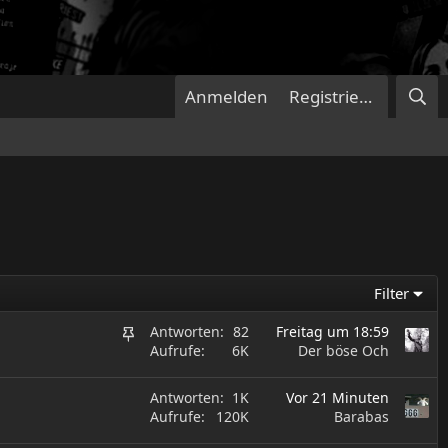
Anmelden
Registrieren
Filter
A
Antworten
82
Freitag um 18:59
Aufrufe
6K
Der böse Och
n
g
Antworten
1K
Vor 21 Minuten
e
Aufrufe
120K
Barabas
p
i