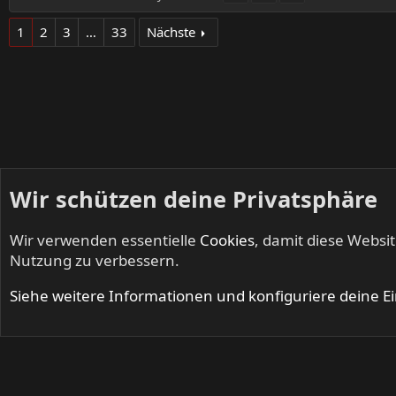
1
2
3
…
33
Nächste
Wir schützen deine Privatsphäre
Wir verwenden essentielle
Cookies
, damit diese Websi
Startseite
Foren
Musik
Nutzung zu verbessern.
Cookies
Siehe weitere Informationen und konfiguriere deine E