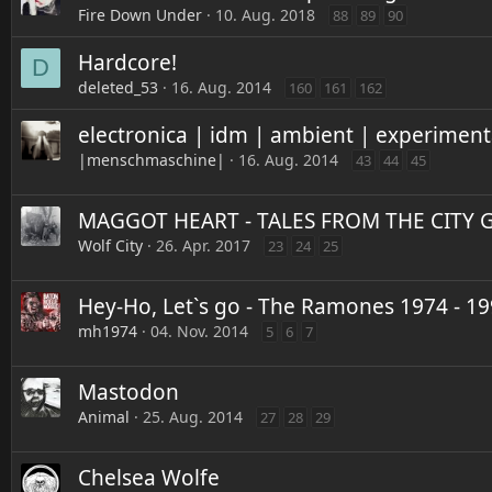
Fire Down Under
10. Aug. 2018
88
89
90
Hardcore!
D
deleted_53
16. Aug. 2014
160
161
162
electronica | idm | ambient | experiment
|menschmaschine|
16. Aug. 2014
43
44
45
MAGGOT HEART - TALES FROM THE CITY 
Wolf City
26. Apr. 2017
23
24
25
Hey-Ho, Let`s go - The Ramones 1974 - 1
mh1974
04. Nov. 2014
5
6
7
Mastodon
Animal
25. Aug. 2014
27
28
29
Chelsea Wolfe