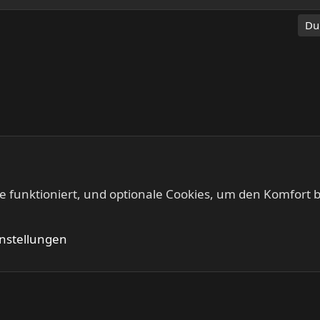
Du
te funktioniert, und optionale Cookies, um den Komfort b
Kontakt
Nutzung
instellungen
®
Community platform by XenForo
© 2010-2024 XenForo Ltd.