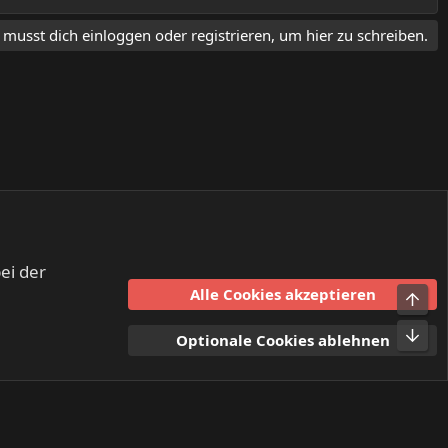
 musst dich einloggen oder registrieren, um hier zu schreiben.
ei der
Alle Cookies akzeptieren
Obe
sbedingungen
Datenschutz
Hilfe und Impressum
Start
R
Unt
Optionale Cookies ablehnen
S
S