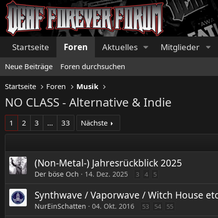
Startseite
Foren
Aktuelles
Mitglieder
Neue Beiträge
Foren durchsuchen
Startseite
Foren
Musik
NO CLASS - Alternative & Indie
1
2
3
…
33
Nächste
(Non-Metal-) Jahresrückblick 2025
Der böse Och
14. Dez. 2025
3
4
5
Synthwave / Vaporwave / Witch House etc
NurEinSchatten
04. Okt. 2016
53
54
55