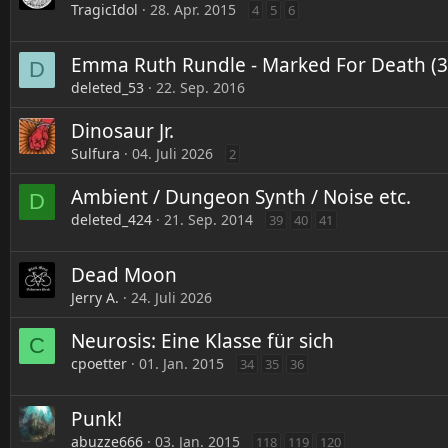
TragicIdol
28. Apr. 2015
4
5
6
Emma Ruth Rundle - Marked For Death (3
D
deleted_53
22. Sep. 2016
Dinosaur Jr.
Sulfura
04. Juli 2026
2
Ambient / Dungeon Synth / Noise etc.
D
deleted_424
21. Sep. 2014
39
40
41
Dead Moon
Jerry A.
24. Juli 2026
Neurosis: Eine Klasse für sich
C
cpoetter
01. Jan. 2015
34
35
36
Punk!
abuzze666
03. Jan. 2015
118
119
120