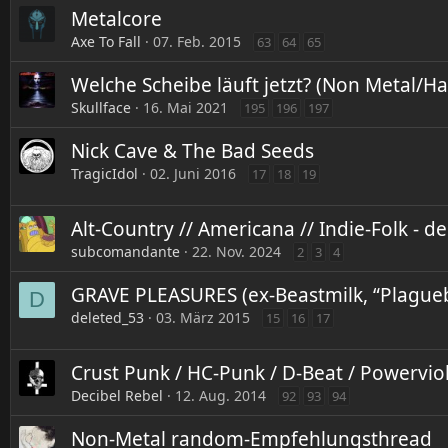
Metalcore
Axe To Fall
07. Feb. 2015
63
64
65
Welche Scheibe läuft jetzt? (Non Metal/H
Skullface
16. Mai 2021
195
196
197
Nick Cave & The Bad Seeds
TragicIdol
02. Juni 2016
17
18
19
Alt-Country // Americana // Indie-Folk - 
subcomandante
22. Nov. 2024
2
3
4
GRAVE PLEASURES (ex-Beastmilk, “Plagueb
D
deleted_53
03. März 2015
15
16
17
Crust Punk / HC-Punk / D-Beat / Powervio
Decibel Rebel
12. Aug. 2014
92
93
94
Non-Metal random-Empfehlungsthread