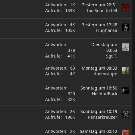
Antworten
1K
Gestern um 22:31
n
Aufrufe
133K
Too Soon to tell
n
t
Antworten
4K
Gestern um 17:48
Aufrufe
105K
Flughansa
Antworten
Dienstag um
378
03:53
Aufrufe
41K
Sgt T.
Antworten
63
Montag um 08:33
Aufrufe
4K
doomraupe
Antworten
Sonntag um 16:50
320
HellAndBack
Aufrufe
32K
Antworten
2K
Sonntag um 10:19
Aufrufe
190K
Panzerkreuzer
Antworten
2K
Samstag um 00:12