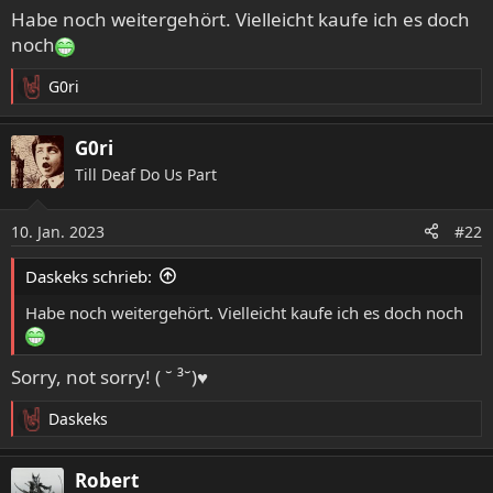
Habe noch weitergehört. Vielleicht kaufe ich es doch
noch
G0ri
R
e
a
G0ri
k
Till Deaf Do Us Part
t
i
o
10. Jan. 2023
#22
n
e
Daskeks schrieb:
n
:
Habe noch weitergehört. Vielleicht kaufe ich es doch noch
Sorry, not sorry! ( ˘ ³˘)♥
Daskeks
R
e
a
Robert
k