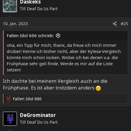
Daskeks
k
Till Deaf Do Us Part
t
i
o
10. Jan. 2023
#25
n
e
Fallen Idol 666 schrieb:
n
:
oha, ein Tipp für mich, thanx, da freue ich mich immer
drüber! Kenne ich bisher nicht, aber der Kylesa-Vergleich
könnte mich schon locken. Wobei ich bei denen v.a. die
Frühphase sehr geil finde. Werde es mir auf die Liste
setzen!
Ich dachte bei meinem Vergleich auch an die
Frühphase. Es ist aber trotzdem anders
Fallen Idol 666
R
e
a
DeGrominator
k
Till Deaf Do Us Part
t
i