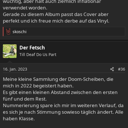
wuchtig, aber halt auch ziemlich inflationär
verwendet worden.
Gerade zu diesem Album passt das Cover aber
perfekt und ich freue mich derbe auf das Vinyl.
skoschi
R
e
a
Der Fetsch
k
Till Deaf Do Us Part
t
i
o
16. Jan. 2023
#36
n
e
Meine kleine Sammlung der Doom-Scheiben, die
n
mich in 2022 begeistert haben.
:
Es gibt einen kleinen Abstand zwischen den ersten
fünf und dem Rest.
Nummerierung spare ich mir im weiteren Verlauf, da
es sich je nach Stimmung sowieso täglich ändert. Alle
haben Klasse.