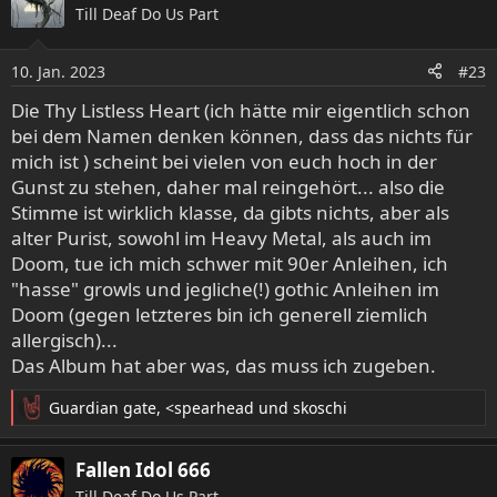
Till Deaf Do Us Part
t
i
o
10. Jan. 2023
#23
n
e
Die Thy Listless Heart (ich hätte mir eigentlich schon
n
bei dem Namen denken können, dass das nichts für
:
mich ist ) scheint bei vielen von euch hoch in der
Gunst zu stehen, daher mal reingehört... also die
Stimme ist wirklich klasse, da gibts nichts, aber als
alter Purist, sowohl im Heavy Metal, als auch im
Doom, tue ich mich schwer mit 90er Anleihen, ich
"hasse" growls und jegliche(!) gothic Anleihen im
Doom (gegen letzteres bin ich generell ziemlich
allergisch)...
Das Album hat aber was, das muss ich zugeben.
Guardian gate
,
<spearhead
und
skoschi
R
e
a
Fallen Idol 666
k
Till Deaf Do Us Part