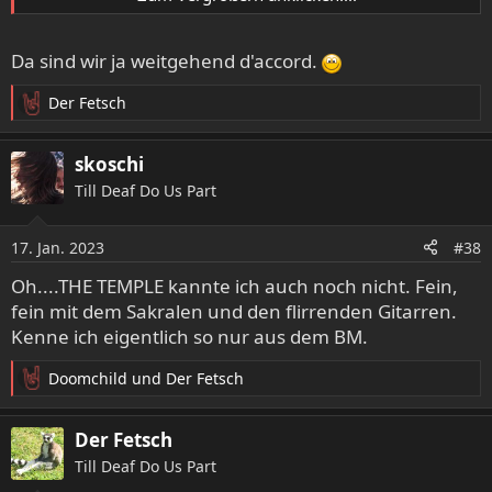
1. The Temple - Of Solitude Triumphant
Da sind wir ja weitgehend d'accord.
2. Konvent - Call down the Sun
3. Elusive God - Trapped in a Future Unknown
Der Fetsch
4. Gargantuan Blade - Gargantuan Blade
R
5. Spiritus Mortis - The Great Seal
e
a
skoschi
k
Temple Of Void - Summoning the Slayer
Till Deaf Do Us Part
t
Smith And Swansson - Smith and Swanson
i
Monasterium - Cold Are the Graves
o
Friends Of Hell - Contradictionary Notes
17. Jan. 2023
#38
n
Mythosphere - Pathotogical
e
Oh....THE TEMPLE kannte ich auch noch nicht. Fein,
Black Oath - Emeth Truth and Death
n
fein mit dem Sakralen und den flirrenden Gitarren.
Candlemass - Sweet Evil Sun
:
Kenne ich eigentlich so nur aus dem BM.
Obsidian Sea - Pathos
Elliot´s Keep - Vulnerant Omnes
Doomchild
und
Der Fetsch
Heléh - Heléh
R
Doomocracy - Unorthodox
e
a
ARD - ARD
Der Fetsch
k
Druid Lord - Relics of Hell
Till Deaf Do Us Part
t
On The Loose – On the Loose
i