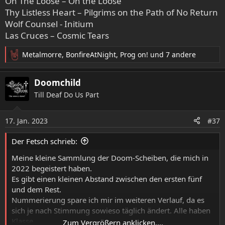
On The Loose – On the Loose
Thy Listless Heart – Pilgrims on the Path of No Return
Wolf Counsel - Initium
Las Cruces – Cosmic Tears
Metalmorre
,
BonfireAtNight
,
Prog on!
und 7 andere
R
e
a
Doomchild
k
Till Deaf Do Us Part
t
i
o
17. Jan. 2023
#37
n
e
Der Fetsch schrieb:
n
:
Meine kleine Sammlung der Doom-Scheiben, die mich in
2022 begeistert haben.
Es gibt einen kleinen Abstand zwischen den ersten fünf
und dem Rest.
Nummerierung spare ich mir im weiteren Verlauf, da es
sich je nach Stimmung sowieso täglich ändert. Alle haben
Klasse.
Zum Vergrößern anklicken....