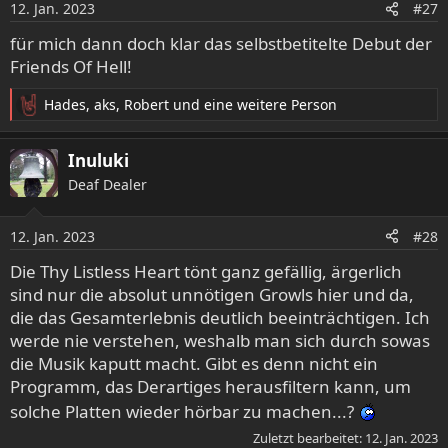
12. Jan. 2023
#27
für mich dann doch klar das selbstbetitelte Debut der
Friends Of Hell!
Hades
,
aks
,
Robert
und eine weitere Person
R
e
a
Inuluki
k
Deaf Dealer
t
i
o
12. Jan. 2023
#28
n
e
Die Thy Listless Heart tönt ganz gefällig, ärgerlich
n
sind nur die absolut unnötigen Growls hier und da,
:
die das Gesamterlebnis deutlich beeinträchtigen. Ich
werde nie verstehen, weshalb man sich durch sowas
die Musik kaputt macht. Gibt es denn nicht ein
Programm, das Derartiges herausfiltern kann, um
solche Platten wieder hörbar zu machen...?
Zuletzt bearbeitet:
12. Jan. 2023