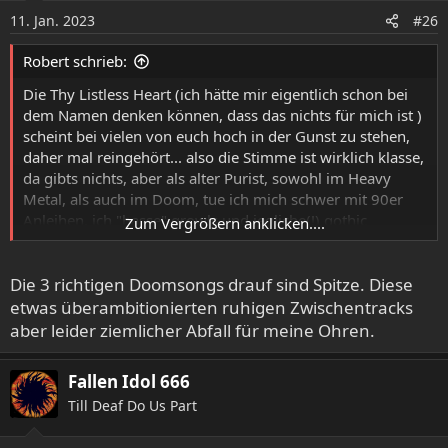
o
11. Jan. 2023
#26
n
e
Robert schrieb:
n
:
Die Thy Listless Heart (ich hätte mir eigentlich schon bei
dem Namen denken können, dass das nichts für mich ist )
scheint bei vielen von euch hoch in der Gunst zu stehen,
daher mal reingehört... also die Stimme ist wirklich klasse,
da gibts nichts, aber als alter Purist, sowohl im Heavy
Metal, als auch im Doom, tue ich mich schwer mit 90er
Anleihen, ich "hasse" growls und jegliche(!) gothic
Zum Vergrößern anklicken....
Anleihen im Doom (gegen letzteres bin ich generell
ziemlich allergisch)...
Die 3 richtigen Doomsongs drauf sind Spitze. Diese
Das Album hat aber was, das muss ich zugeben.
etwas überambitionierten ruhigen Zwischentracks
aber leider ziemlicher Abfall für meine Ohren.
Fallen Idol 666
Till Deaf Do Us Part