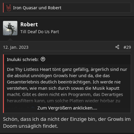
Iron Quasar
und
Robert
R
e
a
Robert
k
Till Deaf Do Us Part
t
i
o
12. Jan. 2023
#29
n
e
Inuluki schrieb:
n
:
Die Thy Listless Heart tönt ganz gefällig, ärgerlich sind nur
die absolut unnötigen Growls hier und da, die das
Gesamterlebnis deutlich beeinträchtigen. Ich werde nie
verstehen, wie man sich durch sowas die Musik kaputt
macht. Gibt es denn nicht ein Programm, das Derartiges
herausfiltern kann, um solche Platten wieder hörbar zu
Zum Vergrößern anklicken....
machen...?
Schön, dass ich da nicht der Einzige bin, der Growls im
Doom unsäglich findet.