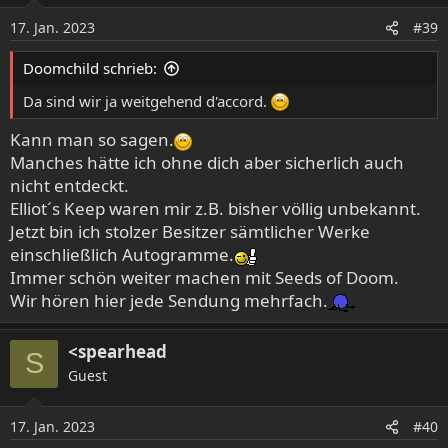
Thy Listless Heart – Pilgrims on the Path of No Return
o
Wolf Counsel - Initium
17. Jan. 2023
#39
n
Las Cruces – Cosmic Tears
e
Doomchild schrieb:
n
:
Da sind wir ja weitgehend d'accord.
Kann man so sagen.
Manches hätte ich ohne dich aber sicherlich auch
nicht entdeckt.
Elliot´s Keep waren mir z.B. bisher völlig unbekannt.
Jetzt bin ich stolzer Besitzer sämtlicher Werke
einschließlich Autogramme.
Immer schön weiter machen mit Seeds of Doom.
Wir hören hier jede Sendung mehrfach.
<spearhead
S
Guest
17. Jan. 2023
#40