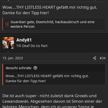
Wow....THY LISTLESS HEART gefällt mir richtig gut.
Danke für den Tipp hier!
Guardian gate
,
Doomchild
,
hackiausbruch
und eine
R
weitere Person
e
a
Andy81
k
t
Till Deaf Do Us Part
i
o
15. Jan. 2023
n
#34
e
n
skoschi schrieb:
:
Wow....THY LISTLESS HEART gefällt mir richtig gut.
Danke für den Tipp hier!
Die ist auch super - nicht zuletzt dank Growls und
Lewandowski. Abgesehen davon ist Simon einer der
liebsten Menschen, dem ich in unserer Szene je