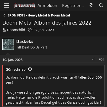
Anmelden
Registrieren
IRON FISTS - Heavy Metal & Doom Metal
Doom Metal Album des Jahres 2022
E
E
Doomchild
08. Jan. 2023
r
r
s
s
Daskeks
t
t
Till Deaf Do Us Part
e
e
l
l
l
l
10. Jan. 2023
#21
e
t
G0ri schrieb:
r
a
m
Ui, dann dürfte das definitiv auch was für
@Fallen Idol 666
sein!
Und ja wie schon gesagt: Live scheppert das natürlich
mehr. Hätte mir die Produktion auch etwas druckvoller
gewünscht, aber fürs Debüt geht das Ganze doch gut klar!