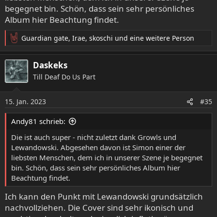
begegnet bin. Schön, dass sein sehr persönliches
Album hier Beachtung findet.
Guardian gate
,
Irae
,
skoschi
und eine weitere Person
R
e
a
Daskeks
k
Till Deaf Do Us Part
t
i
o
15. Jan. 2023
#35
n
e
Andy81 schrieb:
n
:
Die ist auch super - nicht zuletzt dank Growls und
Lewandowski. Abgesehen davon ist Simon einer der
liebsten Menschen, dem ich in unserer Szene je begegnet
bin. Schön, dass sein sehr persönliches Album hier
Beachtung findet.
Ich kann den Punkt mit Lewandowski grundsätzlich
nachvollziehen. Die Cover sind sehr ikonisch und