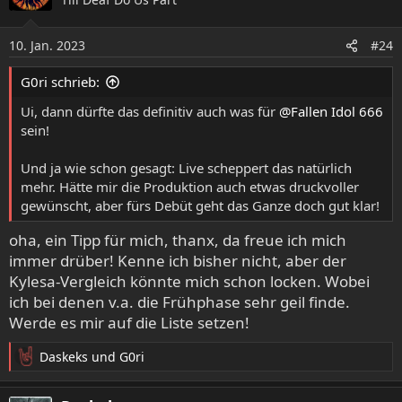
t
i
o
10. Jan. 2023
#24
n
e
G0ri schrieb:
n
:
Ui, dann dürfte das definitiv auch was für
@Fallen Idol 666
sein!
Und ja wie schon gesagt: Live scheppert das natürlich
mehr. Hätte mir die Produktion auch etwas druckvoller
gewünscht, aber fürs Debüt geht das Ganze doch gut klar!
oha, ein Tipp für mich, thanx, da freue ich mich
immer drüber! Kenne ich bisher nicht, aber der
Kylesa-Vergleich könnte mich schon locken. Wobei
ich bei denen v.a. die Frühphase sehr geil finde.
Werde es mir auf die Liste setzen!
Daskeks
und
G0ri
R
e
a