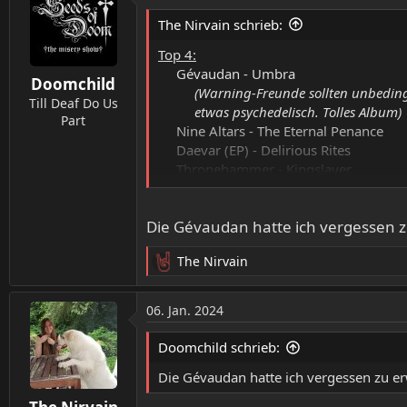
t
The Nirvain schrieb:
i
o
Top 4:
n
Gévaudan - Umbra​
Doomchild
e
(Warning-Freunde sollten unbedingt
n
Till Deaf Do Us
etwas psychedelisch. Tolles Album)
:
Part
Nine Altars - The Eternal Penance​
Daevar (EP) - Delirious Rites​
Thronehammer - Kingslayer​
Auch sehr gut:
Die Gévaudan hatte ich vergessen z
Purification - Elphinstone​
(schon ein kleiner Stilwechsel fi
The Nirvain
Bottomless - The Banishing​
R
(erfinden das Rad sicher nicht neu
e
dieses Jahr jedenfalls nichts Besser
a
06. Jan. 2024
k
Ahab - The Coral Tombs​
t
Vanishing Kids - Miracle Of Death​
Doomchild schrieb:
i
(mit einigen Jex Thoth-Leuten und
o
Die Gévaudan hatte ich vergessen zu e
Spiritual Void - Wayfare​
n
REZN - Solace​
e