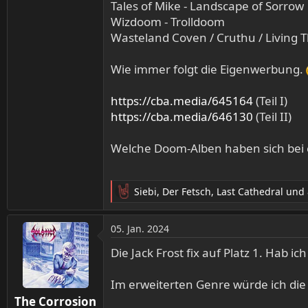
Tales of Mike - Landscape of Sorrow
Wizdoom - Trolldoom
Wasteland Coven / Cruthu / Living T
Wie immer folgt die Eigenwerbung.
https://cba.media/645164
(Teil I)
https://cba.media/646130
(Teil II)
Welche Doom-Alben haben sich bei 
Siebi
,
Der Fetsch
,
Last Cathedral
und 
R
e
a
05. Jan. 2024
k
t
Die Jack Frost fix auf Platz 1. Hab 
i
o
Im erweiterten Genre würde ich di
n
The Corrosion
e