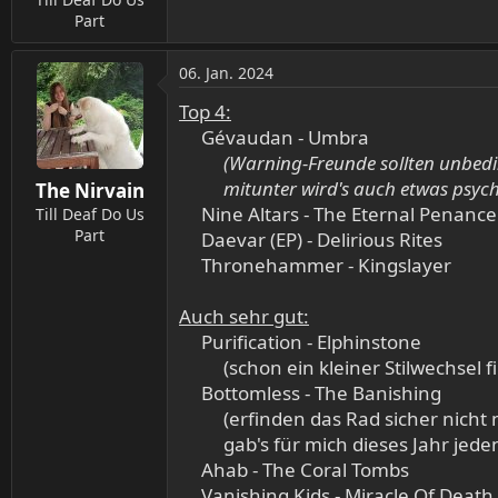
:
Part
06. Jan. 2024
Top 4:
Gévaudan - Umbra​
(Warning-Freunde sollten unbedin
mitunter wird's auch etwas psych
The Nirvain
Nine Altars - The Eternal Penance​
Till Deaf Do Us
Part
Daevar (EP) - Delirious Rites​
Thronehammer - Kingslayer​
Auch sehr gut:
Purification - Elphinstone​
(schon ein kleiner Stilwechsel 
Bottomless - The Banishing​
(erfinden das Rad sicher nicht 
gab's für mich dieses Jahr jeden
Ahab - The Coral Tombs​
Vanishing Kids - Miracle Of Death​