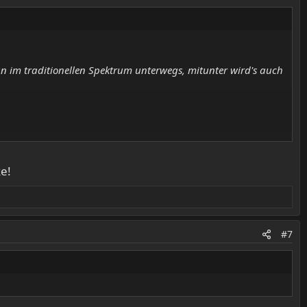
an im traditionellen Spektrum unterwegs, mitunter wird's auch
e!
t das Album für mich trotzdem sehr gut)​
gram, Saint Vitus, Trouble etc. - Bereich gab's für mich
#7
 ausschweifend)​