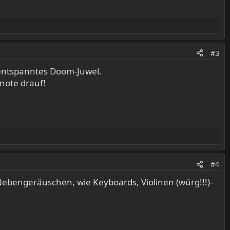
#3
nentspanntes Doom-Juwel.
tnote drauf!
#4
 Nebengeräuschen, wie Keyboards, Violinen (würg!!!)-