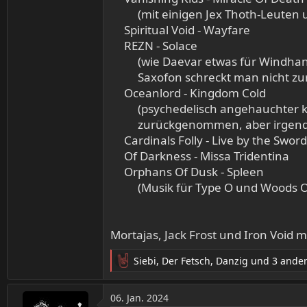
(mit einigen Jex Thoth-Leuten 
Spiritual Void - Wayfare​
REZN - Solace​
(wie Daevar etwas für Windhan
Saxofon schreckt man nicht zur
Oceanlord - Kingdom Cold​
(psychedelisch angehauchter k
zurückgenommen, aber irgend
Cardinals Folly - Live by the Sword​
Of Darkness - Missa Tridentina​
Orphans Of Dusk - Spleen​
(Musik für Type O und Woods Of
Mortajas, Jack Frost und Iron Void 
Siebi
,
Der Fetsch
,
Danzig
und 3 ande
R
e
a
06. Jan. 2024
k