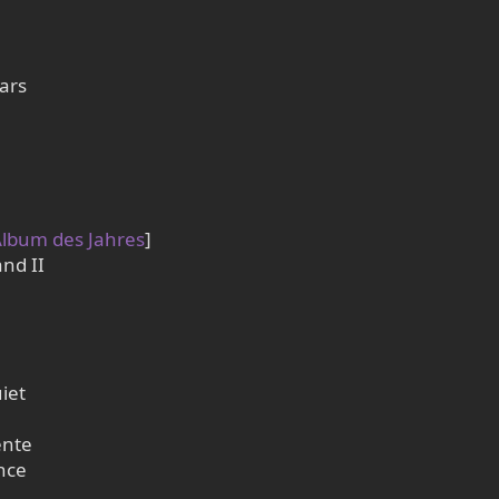
ars
lbum des Jahres
]
and II
iet
ente
nce