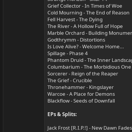
Grief Collector - In Times of Woe
Cold Mourning - The End of Reason
Fell Harvest - The Dying
The River - A Hollow Full of Hope
Marble Orchard - Building Monumen
Godthrymm - Distortions
Is Love Alive? - Welcome Home...
Spillage - Phase 4
Phantom Druid - The Inner Landsca
Columbarium - The Morbidious One
Sorcerer - Reign of the Reaper
The Grief - Crucible
Thronehammer - Kingslayer
Warcoe - A Place for Demons
Blackflow - Seeds of Downfall
EPs & Splits:
Jack Frost [R.I.P.!] - New Dawn Fades