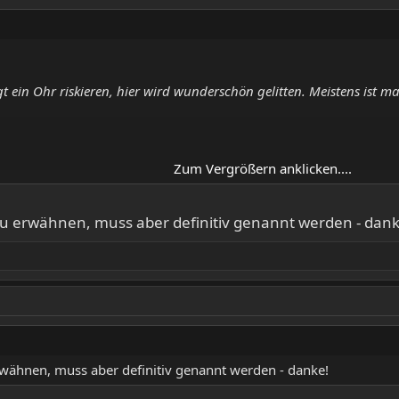
 ein Ohr riskieren, hier wird wunderschön gelitten. Meistens ist m
Zum Vergrößern anklicken....
u erwähnen, muss aber definitiv genannt werden - dank
nde ich, aber als jemand ohne größere Gothic-Aversion funktionier
, aber machen ihre Sache einfach sehr gut. Im traditionellen Penta
es )​
 in die Richtung geht's musikalisch auch. Verträumt, bezaubernd,
rwähnen, muss aber definitiv genannt werden - danke!