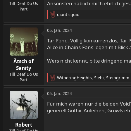
Ansonsten hab ich mich ehrlich ges
n
Till Deaf Do Us
:
Part
giant squid
R
e
a
05. Jan. 2024
k
t
Tar Pond. Völlig konkurrenzlos, Ta
i
Alice in Chains-Fans legen mit Blick
o
n
Wers nicht kennt, bitte dringend m
Ätsch of
e
n
Sanity
:
Till Deaf Do Us
WitheringHeights
,
Siebi
,
Steingrimm
Part
R
e
a
05. Jan. 2024
k
t
Für mich waren nur die beiden Void'
i
generell Gothic Anleihen, Growls et
o
n
Robert
e
n
Till Deaf Do Us