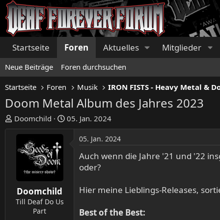
Startseite
Foren
Aktuelles
Mitglieder
Neue Beiträge
Foren durchsuchen
Startseite
Foren
Musik
Doom Metal Album des Jahres 2023
E
E
Doomchild
05. Jan. 2024
r
r
s
s
05. Jan. 2024
t
t
Auch wenn die Jahre '21 und '22 in
e
e
oder?
l
l
l
l
Hier meine Lieblings-Releases, sor
e
t
Doomchild
r
a
Till Deaf Do Us
m
Part
Best of the Best: