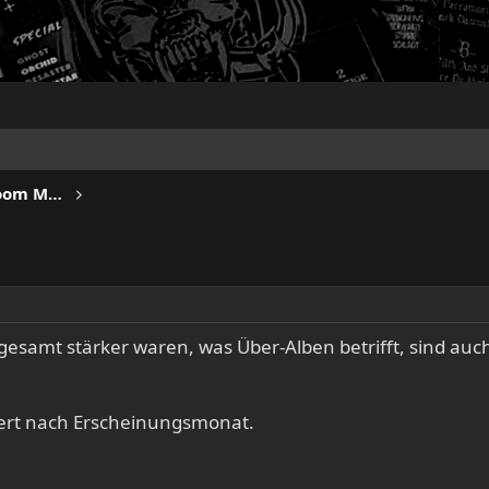
IRON FISTS - Heavy Metal & Doom Metal
sgesamt stärker waren, was Über-Alben betrifft, sind au
tiert nach Erscheinungsmonat.