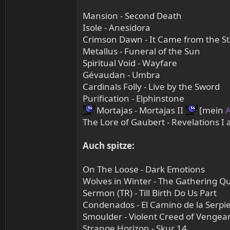
Mansion - Second Death
Isole - Anesidora
Crimson Dawn - It Came from the St
Metallus - Funeral of the Sun
Spiritual Void - Wayfare
Gévaudan - Umbra
Cardinals Folly - Live by the Sword
Purification - Elphinstone
Mortajas - Mortajas II
[mein
A
The Lore of Gaubert - Revelations I 
Auch spitze:
On The Loose - Dark Emotions
Wolves in Winter - The Gathering Qu
Sermon (TR) - Till Birth Do Us Part
Condenados - El Camino de la Serpi
Smoulder - Violent Creed of Vengea
Strange Horizon - Skur 14