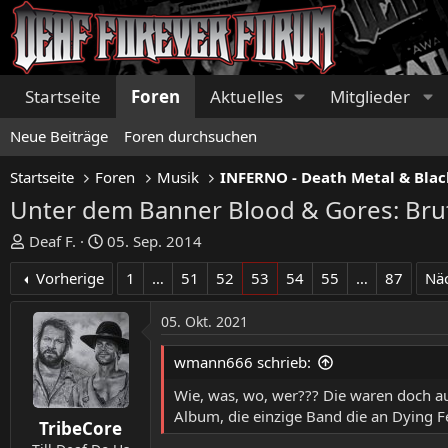
Startseite
Foren
Aktuelles
Mitglieder
Neue Beiträge
Foren durchsuchen
Startseite
Foren
Musik
INFERNO - Death Metal & Blac
Unter dem Banner Blood & Gores: Bru
E
E
Deaf F.
05. Sep. 2014
r
r
Vorherige
1
…
51
52
53
54
55
…
87
Nä
s
s
t
t
05. Okt. 2021
e
e
l
l
wmann666 schrieb:
l
l
e
t
Wie, was, wo, wer??? Die waren doch au
r
a
Album, die einzige Band die an Dying F
TribeCore
m