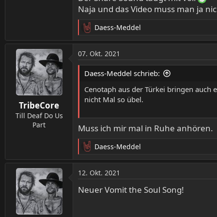
Naja und das Video muss man ja ni
Daess-Meddel
R
e
a
07. Okt. 2021
k
t
Daess-Meddel schrieb:
i
o
Cenotaph aus der Türkei bringen auch e
n
nicht Mal so übel.
TribeCore
e
n
Till Deaf Do Us
:
Part
Muss ich mir mal in Ruhe anhören.
Daess-Meddel
R
e
a
12. Okt. 2021
k
t
Neuer Vomit the Soul Song!
i
o
n