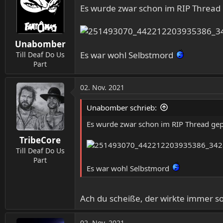
t
Es wurde zwar schon im RIP Thread 
i
o
n
Unabomber
e
n
Es war wohl Selbstmord
Till Deaf Do Us
:
Part
02. Nov. 2021
Unabomber schrieb:
Es wurde zwar schon im RIP Thread gep
TribeCore
Till Deaf Do Us
Part
Es war wohl Selbstmord
Ach du scheiße, der wirkte immer s
02. Nov. 2021