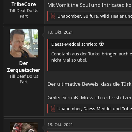
TribeCore
Mit Vomit the Soul und Intricated 
e
n
Till Deaf Do Us
:
Unabomber
,
Sulfura
,
Wild_Healer
und
Part
R
e
a
13. Okt. 2021
k
t
Daess-Meddel schrieb:
i
o
Cenotaph aus der Türkei bringen auch e
n
nicht Mal so übel.
Der
e
n
Zerquetscher
:
Till Deaf Do Us
Part
Der ultimative Beweis, dass die Tür
Geiler Scheiß. Muss ich unterstützen,
Unabomber
,
Daess-Meddel
und
Trib
R
e
a
13. Okt. 2021
k