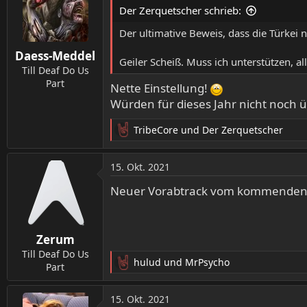
t
Der Zerquetscher schrieb:
i
o
Der ultimative Beweis, dass die Türkei 
n
Daess-Meddel
e
Geiler Scheiß. Muss ich unterstützen, al
n
Till Deaf Do Us
:
Part
Nette Einstellung!
Würden für dieses Jahr nicht noch ü
TribeCore
und
Der Zerquetscher
R
e
a
15. Okt. 2021
k
t
Neuer Vorabtrack vom kommenden 
i
o
n
Zerum
e
n
Till Deaf Do Us
hulud
und
MrPsycho
:
Part
R
e
a
15. Okt. 2021
k