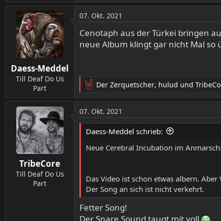
e
a
07. Okt. 2021
k
t
Cenotaph aus der Türkei bringen auc
i
neue Album klingt gar nicht Mal so 
o
n
Daess-Meddel
e
n
Till Deaf Do Us
Der Zerquetscher
,
hulud
und
TribeCo
:
Part
R
e
a
07. Okt. 2021
k
t
Daess-Meddel schrieb:
i
o
Neue Cerebral Incubation im Anmarsch
n
TribeCore
e
n
Till Deaf Do Us
Das Video ist schon etwas albern. Aber 
:
Part
Der Song an sich ist nicht verkehrt.
Fetter Song!
Der Snare Sound taugt mit voll