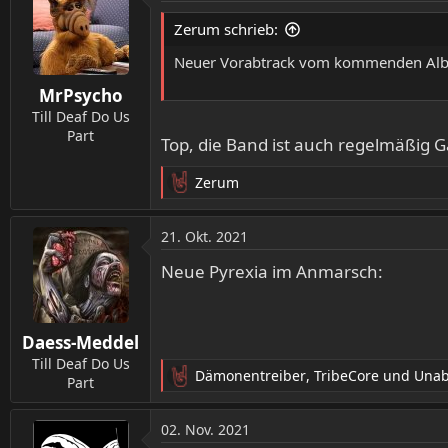
t
Zerum schrieb:
i
o
Neuer Vorabtrack vom kommenden Alb
n
MrPsycho
e
n
Till Deaf Do Us
:
Part
Top, die Band ist auch regelmäßig 
Zerum
R
e
a
21. Okt. 2021
k
t
Neue Pyrexia im Anmarsch:
i
o
n
Daess-Meddel
e
n
Till Deaf Do Us
Dämonentreiber
,
TribeCore
und
Una
:
Part
R
e
a
02. Nov. 2021
k