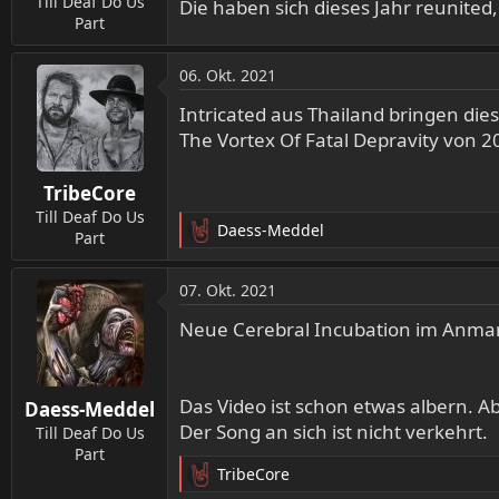
Till Deaf Do Us
Die haben sich dieses Jahr reunite
Part
06. Okt. 2021
Intricated aus Thailand bringen die
The Vortex Of Fatal Depravity von 2
TribeCore
Till Deaf Do Us
Daess-Meddel
Part
R
e
a
07. Okt. 2021
k
t
Neue Cerebral Incubation im Anma
i
o
n
Das Video ist schon etwas albern. Ab
Daess-Meddel
e
Der Song an sich ist nicht verkehrt.
n
Till Deaf Do Us
:
Part
TribeCore
R