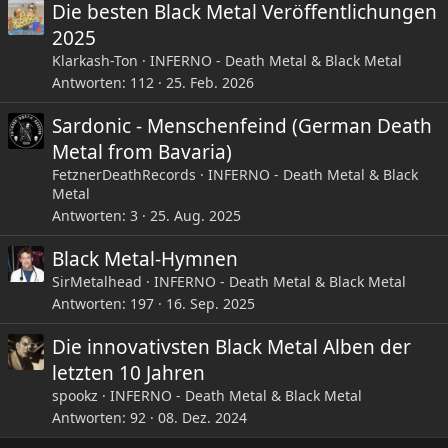
Die einzige Platte von Benediction, die für mich nicht so
Die besten Black Metal Veröffentlichungen
generisch wie der Rest klingt (die "Transcend the Rubicon"
2025
ist auch noch okay).
Klarkash-Ton
INFERNO - Death Metal & Black Metal
Vor allem "Foetus Noose" und das Anvil-Cover "Forged In
Antworten
112
25. Feb. 2026
Fire" haben es mir hier angetan.
Sardonic - Menschenfeind (German Death
Abhorrence - Evoking The Abomination (2000)
Ich bin zwar kein Freund von übermäßig nachbearbeiteten
Metal from Bavaria)
und elektronisch geradegebogenen Drums (das gehört in
FetznerDeathRecords
INFERNO - Death Metal & Black
den Breakcore und Techno - wo das eh meist
Metal
Drumcomputer sind) aber bei der Platte kann ich mir den
Antworten
3
25. Aug. 2025
Drumsound garnicht anders vorstellen.
Abhorrence waren zwar theoretisch "nur" eine von vielen
Black Metal-Hymnen
Tech-Death-Bands, die Songs sind aber so mitreissend
SirMetalhead
INFERNO - Death Metal & Black Metal
geschrieben, dass es die Band locker über das übliche
Antworten
197
16. Sep. 2025
Niveau gehoben hat. Und das schon vor 23 Jahren.
Die innovativsten Black Metal Alben der
Desultory - Bitterness (1994)
letzten 10 Jahren
Schwedischer Melodic Death Metal bevor der sich in
spookz
INFERNO - Death Metal & Black Metal
diesen langweiligen Göteborg-Sound verwandelt hat.
Antworten
92
08. Dez. 2024
Desultory verbinden hier ihre klassischen Schwedentod
von der Vorgängerplatte mit ihrem neuentdeckten Hang