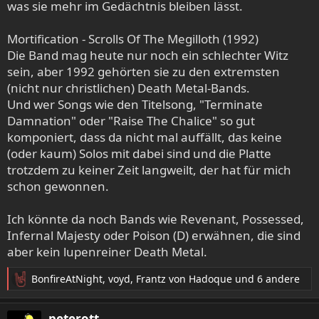
was sie mehr im Gedächtnis bleiben lässt.
Mortification - Scrolls Of The Megilloth (1992)
Die Band mag heute nur noch ein schlechter Witz
sein, aber 1992 gehörten sie zu den extremsten
(nicht nur christlichen) Death Metal-Bands.
Und wer Songs wie den Titelsong, "Terminate
Damnation" oder "Raise The Chalice" so gut
komponiert, dass da nicht mal auffällt, das keine
(oder kaum) Solos mit dabei sind und die Platte
trotzdem zu keiner Zeit langweilt, der hat für mich
schon gewonnen.
Ich könnte da noch Bands wie Revenant, Possessed,
Infernal Majesty oder Poison (D) erwähnen, die sind
aber kein lupenreiner Death Metal.
BonfireAtNight
,
voyd
,
Frantz von Hadoque
und 6 andere
R
e
a
peterott