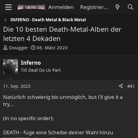
Anmelden
Registrieren
INFERNO - Death Metal & Black Metal
Die 10 besten Death-Metal-Alben der
letzten 4 Dekaden
E
E
Douggie
06. März 2020
r
r
s
s
Inferno
t
t
Till Deaf Do Us Part
e
e
l
l
l
l
11. Sep. 2023
#81
e
t
Natürlich schwierig bis unmöglich, but i'll give it a
r
a
try...
m
(in no specific order):
DEATH - füge eine Scheibe deiner Wahl hinzu