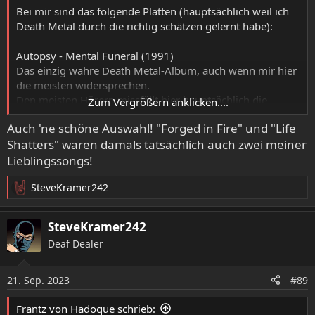
:
Bei mir sind das folgende Platten (hauptsächlich weil ich
Death Metal durch die richtig schätzen gelernt habe):
Autopsy - Mental Funeral (1991)
Das einzig wahre Death Metal-Album, auch wenn mir hier
die meisten widersprechen.
Den meisten Hörern missfällt hier hauptsächlich die
Zum Vergrößern anklicken....
Produktion und die Ausrichtung auf eher doomiges
Auch 'ne schöne Auswahl! "Forged in Fire" und "Life
Tempo.
Shatters" waren damals tatsächlich auch zwei meiner
Aber die Band klingt hier wie eine Horde Zombies die
langsam am Verfaulen ist und es gerade noch so
Lieblingssongs!
hinbekommen hat, ein Death Metal-Album aufzunehmen.
SteveKramer242
Dadurch auch die eher gemächliche Machart mit den
R
vielen Doom -Passagen, da setzte ja gerade die
e
Leichenstarre ein, da kann man nicht mehr so schnell
a
SteveKramer242
spielen.
k
Deaf Dealer
t
Fazit: Die Essenz des Death Metal!
i
o
Morgoth - Cursed (1991)
21. Sep. 2023
#89
n
Noch so eine doomige Death Metal-Platte und Morgoth's
e
einzige, die in die Richtung geht.
Frantz von Hadoque schrieb:
n