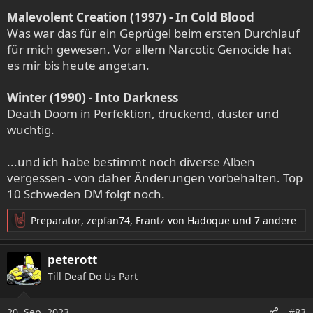
Malevolent Creation (1997) - In Cold Blood
Was war das für ein Geprügel beim ersten Durchlauf
für mich gewesen. Vor allem Narcotic Genocide hat
es mir bis heute angetan.
Winter (1990) - Into Darkness
Death Doom in Perfektion, drückend, düster und
wuchtig.
...und ich habe bestimmt noch diverse Alben
vergessen - von daher Änderungen vorbehalten. Top
10 Schweden DM folgt noch.
Preparatör
,
zepfan74
,
Frantz von Hadoque
und 7 andere
R
e
a
peterott
k
Till Deaf Do Us Part
t
i
o
20. Sep. 2023
#83