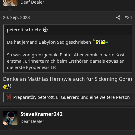
Deaf Dealer
t
i
o
20. Sep. 2023
#84
n
e
peterott schrieb:
n
:
Da hat jemand Babylon Sad geschrieben
.
So was von grenzgeniale Platte. Aber ziemlich harte Kost
erstmal. Erinnerte mich beim Ersthören damals etwas an
die erste Pyogenesis LP.
Danke an Matthias Herr (wie auch für Sickening Gore)
!
Preparatör
,
peterott
,
El Guerrero
und eine weitere Person
R
e
a
SteveKramer242
k
Deaf Dealer
t
i
o