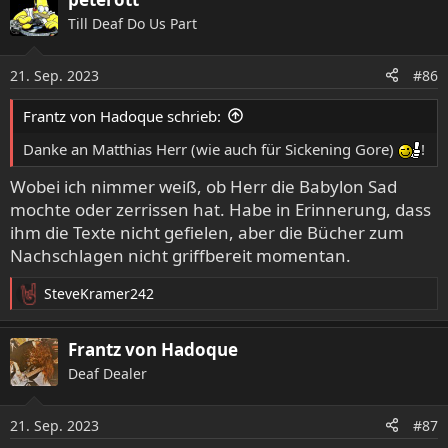
k
Till Deaf Do Us Part
t
i
o
21. Sep. 2023
#86
n
e
Frantz von Hadoque schrieb:
n
:
Danke an Matthias Herr (wie auch für Sickening Gore)
!
Wobei ich nimmer weiß, ob Herr die Babylon Sad
mochte oder zerrissen hat. Habe in Erinnerung, dass
ihm die Texte nicht gefielen, aber die Bücher zum
Nachschlagen nicht griffbereit momentan.
SteveKramer242
R
e
a
Frantz von Hadoque
k
Deaf Dealer
t
i
o
21. Sep. 2023
#87
n