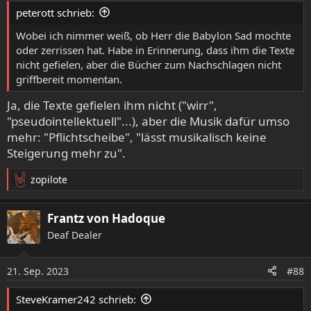
e
peterott schrieb:
n
:
Wobei ich nimmer weiß, ob Herr die Babylon Sad mochte
oder zerrissen hat. Habe in Erinnerung, dass ihm die Texte
nicht gefielen, aber die Bücher zum Nachschlagen nicht
griffbereit momentan.
Ja, die Texte gefielen ihm nicht ("wirr",
"pseudointellektuell"...), aber die Musik dafür umso
mehr: "Pflichtscheibe", "lässt musikalisch keine
Steigerung mehr zu".
zopilote
R
e
a
Frantz von Hadoque
k
Deaf Dealer
t
i
o
21. Sep. 2023
#88
n
e
SteveKramer242 schrieb:
n