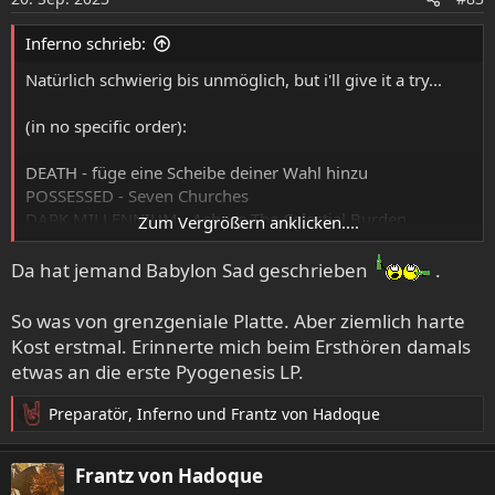
n
e
Inferno schrieb:
n
:
Natürlich schwierig bis unmöglich, but i'll give it a try...
(in no specific order):
DEATH - füge eine Scheibe deiner Wahl hinzu
POSSESSED - Seven Churches
DARK MILLENNIUM - Ashore The Celestial Burden
Zum Vergrößern anklicken....
BABYLON SAD - Kyrie
SADIST -Above The Light
Da hat jemand Babylon Sad geschrieben
.
PESTILENCE - Testimony Of The Ancients
ASPHYX - Last One On Earth
So was von grenzgeniale Platte. Aber ziemlich harte
ATHEIST - Unquestionable Presence
Kost erstmal. Erinnerte mich beim Ersthören damals
ATROCITY - Todessehnsucht
etwas an die erste Pyogenesis LP.
CARCASS - Necroticism - Descanting The Insalubrious
Preparatör
,
Inferno
und
Frantz von Hadoque
R
e
a
Frantz von Hadoque
k