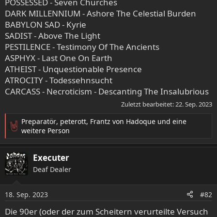
POSSESSED - Seven Churches
DARK MILLENNIUM - Ashore The Celestial Burden
BABYLON SAD - Kyrie
SADIST - Above The Light
PESTILENCE - Testimony Of The Ancients
ASPHYX - Last One On Earth
ATHEIST - Unquestionable Presence
ATROCITY - Todessehnsucht
CARCASS - Necroticism - Descanting The Insalubrious
Zuletzt bearbeitet:
22. Sep. 2023
Preparatör
,
peterott
,
Frantz von Hadoque
und eine
R
weitere Person
e
a
Executer
k
t
Deaf Dealer
i
o
18. Sep. 2023
n
#82
e
Die 90er (oder der zum Scheitern verurteilte Versuch
n