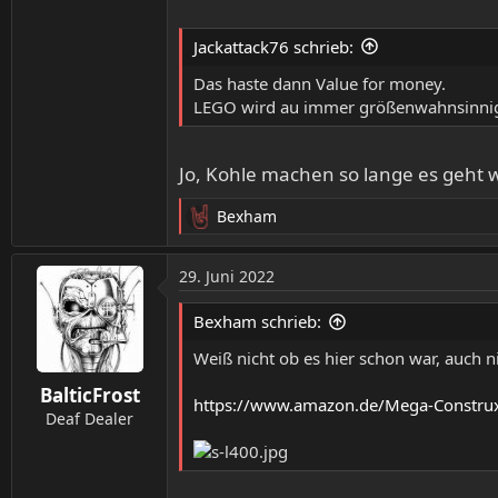
Jackattack76 schrieb:
Das haste dann Value for money.
LEGO wird au immer größenwahnsinnig
Jo, Kohle machen so lange es geht 
Bexham
R
e
a
29. Juni 2022
k
t
Bexham schrieb:
i
o
Weiß nicht ob es hier schon war, auch ni
n
BalticFrost
e
https://www.amazon.de/Mega-Constru
n
Deaf Dealer
: