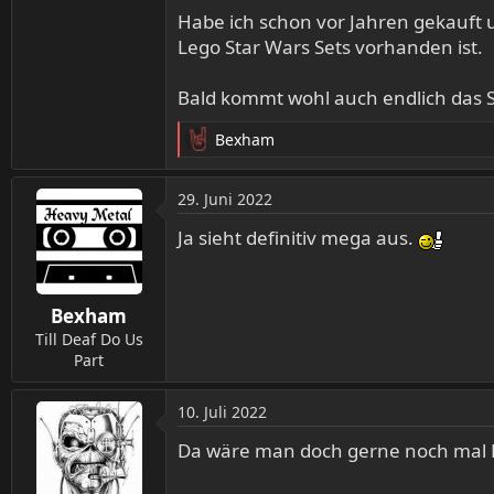
Habe ich schon vor Jahren gekauft und
Lego Star Wars Sets vorhanden ist.
Bald kommt wohl auch endlich das 
Bexham
R
e
a
29. Juni 2022
k
t
Ja sieht definitiv mega aus.
i
o
n
Bexham
e
n
Till Deaf Do Us
:
Part
10. Juli 2022
Da wäre man doch gerne noch mal 