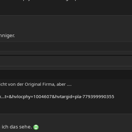
niger.
cht von der Original Firma, aber ....
x...t=&hvlocphy=1004607&hvtargid=pla-779399990355
 ich das sehe.