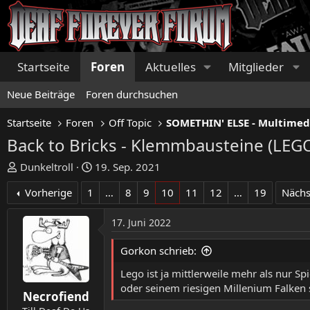
Startseite
Foren
Aktuelles
Mitglieder
Neue Beiträge
Foren durchsuchen
Startseite
Foren
Off Topic
SOMETHIN' ELSE - Multimed
Back to Bricks - Klemmbausteine (LEG
E
E
Dunkeltroll
19. Sep. 2021
r
r
Vorherige
1
…
8
9
10
11
12
…
19
Nächs
s
s
t
t
17. Juni 2022
e
e
l
l
Gorkon schrieb:
l
l
e
t
Lego ist ja mittlerweile mehr als nur S
r
a
oder seinem riesigen Millenium Falken s
Necrofiend
m