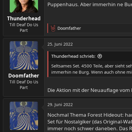
i
Puppenhaus. Aber immerhin ne Bur
o
n
Thunderhead
e
n
Till Deaf Do Us
Doomfather
:
Part
R
e
a
25. Juni 2022
k
t
Thunderhead schrieb:
i
o
Seltsames Set. 4500 Teile, aber sieht se
n
immerhin ne Burg. Wenn auch ohne mic
Doomfather
e
n
Till Deaf Do Us
:
Part
Die Aktion mit der Neuauflage vom F
29. Juni 2022
Nochmal Thema Forest Hideout: han
Set für Nostalgiker (das Original-W
immer noch schwer daneben. Das Re-S