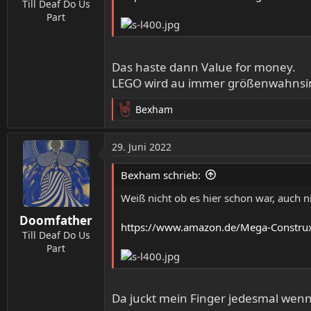
n
Till Deaf Do Us
:
Part
Das haste dann Value for money.
LEGO wird au immer größenwahnsin
Bexham
R
e
a
29. Juni 2022
k
t
Bexham schrieb:
i
o
Weiß nicht ob es hier schon war, auch ni
n
Doomfather
e
https://www.amazon.de/Mega-Constru
n
Till Deaf Do Us
:
Part
Da juckt mein Finger jedesmal wenn