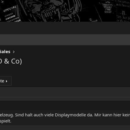
iales
O & Co)
te
pielzeug. Sind halt auch viele Displaymodelle da. Mir kann hier k
pielt.