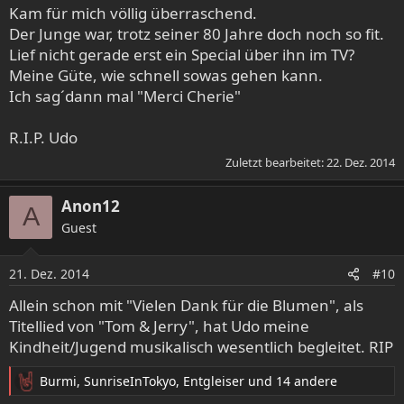
e
Kam für mich völlig überraschend.
n
Der Junge war, trotz seiner 80 Jahre doch noch so fit.
:
Lief nicht gerade erst ein Special über ihn im TV?
Meine Güte, wie schnell sowas gehen kann.
Ich sag´dann mal "Merci Cherie"
R.I.P. Udo
Zuletzt bearbeitet:
22. Dez. 2014
Anon12
A
Guest
21. Dez. 2014
#10
Allein schon mit "Vielen Dank für die Blumen", als
Titellied von "Tom & Jerry", hat Udo meine
Kindheit/Jugend musikalisch wesentlich begleitet. RIP
Burmi
,
SunriseInTokyo
,
Entgleiser
und 14 andere
R