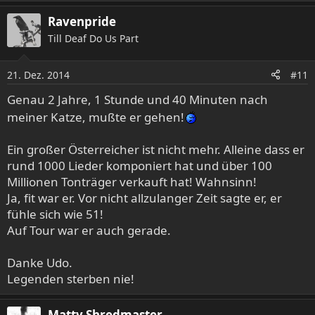
e
a
Ravenpride
k
Till Deaf Do Us Part
t
i
o
21. Dez. 2014
#11
n
e
Genau 2 Jahre, 1 Stunde und 40 Minuten nach
n
meiner Katze, mußte er gehen!
:
Ein großer Österreicher ist nicht mehr. Alleine dass er
rund 1000 Lieder komponiert hat und über 100
Millionen Tonträger verkauft hat! Wahnsinn!
Ja, fit war er. Vor nicht allzulanger Zeit sagte er, er
fühle sich wie 51!
Auf Tour war er auch gerade.
Danke Udo.
Legenden sterben nie!
Matty Shredmaster