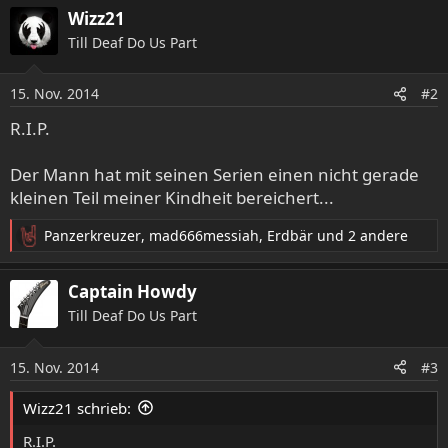
Wizz21
k
t
Till Deaf Do Us Part
i
o
15. Nov. 2014
n
#2
e
R.I.P.
n
:
Der Mann hat mit seinen Serien einen nicht gerade
kleinen Teil meiner Kindheit bereichert...
Panzerkreuzer
,
mad666messiah
,
Erdbär
und 2 andere
R
e
a
Captain Howdy
k
Till Deaf Do Us Part
t
i
o
15. Nov. 2014
#3
n
e
Wizz21 schrieb:
n
:
R.I.P.