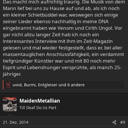
Das macht mich aufrichtig traurig. Die Musik von dem
n
Mann lief bei uns zu Hause auf und ab, als ich noch
:
ein kleiner Schietbüddel war, weswegen sich einige
seiner Lieder ebenso nachhaltig in meine DNA
eingebrannt haben wie Venom und Cirith Ungol. Vor
gar nicht allzu langer Zeit hab ich noch ein
interessantes Interview mit ihm im Zeit-Magazin
gelesen und mal wieder festgestellt, dass er, bei aller
massentauglichen Anschlussfähigkeit, ein verdammt
tiefgründiger Künstler war und mit 80 noch mehr
Esprit und Lebenshunger versprühte, als manch 25-
jähriger.
uviol
,
Burmi
,
Entgleiser
und 6 andere
R
e
a
MaidenMetallian
k
Till Deaf Do Us Part
t
i
o
21. Dez. 2014
#9
n