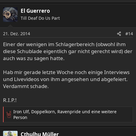
El Guerrero
Till Deaf Do Us Part
21. Dez. 2014
#14
Einer der wenigen im Schlagerbereich (obwohl ihm
diese Schublade eigentlich gar nicht gerecht wird) der
auch was zu sagen hatte.
Hab mir gerade letzte Woche noch einige Interviews
und Livevideos von ihm angesehen und abgefeiert.
Verdammt schade.
R.I.P.!
Iron Ulf
,
Doppelkorn
,
Ravenpride
und eine weitere
R
Person
e
a
Cthulhu Müller
k