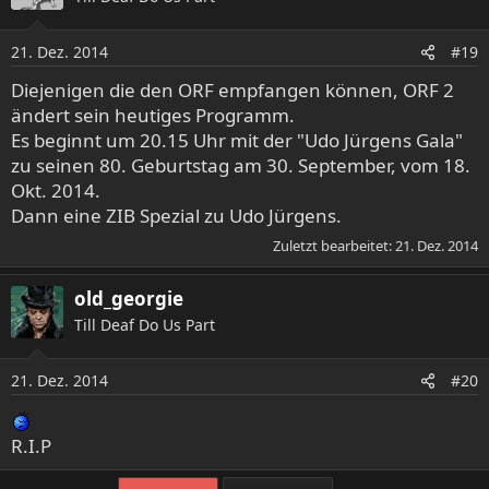
i
o
21. Dez. 2014
n
#19
e
Diejenigen die den ORF empfangen können, ORF 2
n
ändert sein heutiges Programm.
:
Es beginnt um 20.15 Uhr mit der "Udo Jürgens Gala"
zu seinen 80. Geburtstag am 30. September, vom 18.
Okt. 2014.
Dann eine ZIB Spezial zu Udo Jürgens.
Zuletzt bearbeitet:
21. Dez. 2014
old_georgie
Till Deaf Do Us Part
21. Dez. 2014
#20
R.I.P