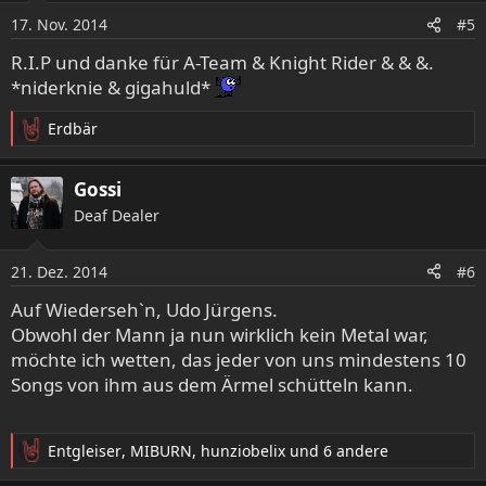
17. Nov. 2014
#5
R.I.P und danke für A-Team & Knight Rider & & &.
*niderknie & gigahuld*
Erdbär
R
e
a
Gossi
k
Deaf Dealer
t
i
o
21. Dez. 2014
#6
n
e
Auf Wiederseh`n, Udo Jürgens.
n
Obwohl der Mann ja nun wirklich kein Metal war,
:
möchte ich wetten, das jeder von uns mindestens 10
Songs von ihm aus dem Ärmel schütteln kann.
Entgleiser
,
MIBURN
,
hunziobelix
und 6 andere
R
e