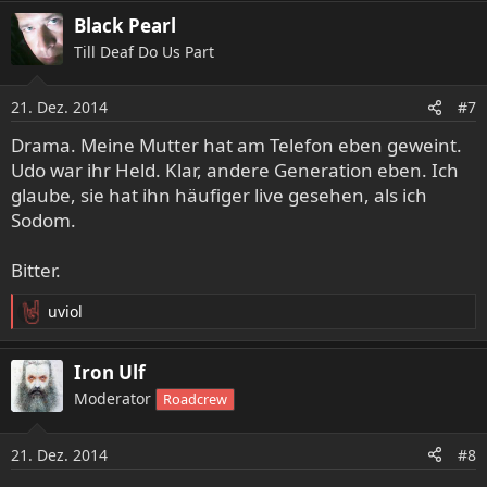
a
Black Pearl
k
Till Deaf Do Us Part
t
i
o
21. Dez. 2014
#7
n
e
Drama. Meine Mutter hat am Telefon eben geweint.
n
Udo war ihr Held. Klar, andere Generation eben. Ich
:
glaube, sie hat ihn häufiger live gesehen, als ich
Sodom.
Bitter.
uviol
R
e
a
Iron Ulf
k
Moderator
Roadcrew
t
i
o
21. Dez. 2014
#8
n
e