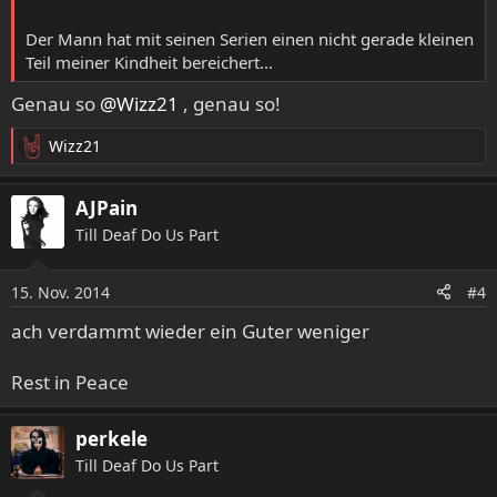
Der Mann hat mit seinen Serien einen nicht gerade kleinen
Teil meiner Kindheit bereichert...
Genau so
@Wizz21
, genau so!
Wizz21
R
e
a
AJPain
k
Till Deaf Do Us Part
t
i
o
15. Nov. 2014
#4
n
e
ach verdammt wieder ein Guter weniger
n
:
Rest in Peace
perkele
Till Deaf Do Us Part