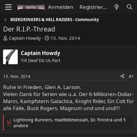
Anmelden
Registrieren
BEERDRINKERS & HELL RAISERS - Community
Der R.I.P.-Thread
E
E
Captain Howdy
15. Nov. 2014
r
r
s
s
Captain Howdy
t
t
Till Deaf Do Us Part
e
e
l
l
l
l
15. Nov. 2014
#1
e
t
Ruhe in Frieden, Glen A. Larson.
r
a
Vielen Dank für Serien wie u.a. Der 6-Millionen-Dollar-
m
Mann, Kampfstern Galactica, Knight Rider, Ein Colt für
alle Fälle, Buck Rogers. Magnum und und und!!!
Lightning Runners
,
mad666messiah
,
Dr. Finistra
und 5
R
andere
e
a