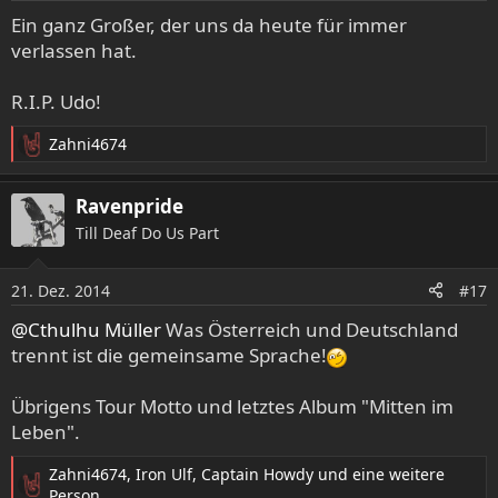
e
Ein ganz Großer, der uns da heute für immer
n
verlassen hat.
:
R.I.P. Udo!
Zahni4674
R
e
a
Ravenpride
k
Till Deaf Do Us Part
t
i
o
21. Dez. 2014
#17
n
e
@Cthulhu Müller
Was Österreich und Deutschland
n
trennt ist die gemeinsame Sprache!
:
Übrigens Tour Motto und letztes Album "Mitten im
Leben".
Zahni4674
,
Iron Ulf
,
Captain Howdy
und eine weitere
R
Person