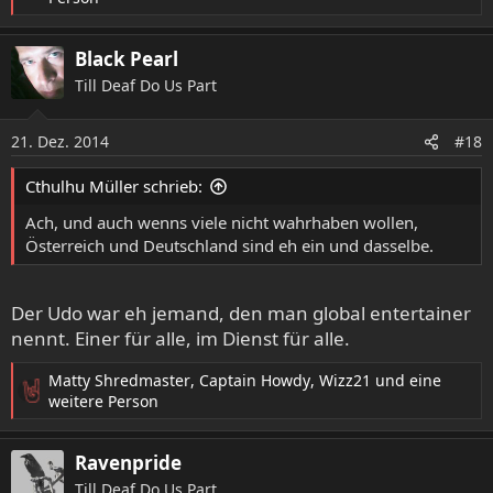
e
a
Black Pearl
k
t
Till Deaf Do Us Part
i
o
21. Dez. 2014
n
#18
e
n
Cthulhu Müller schrieb:
:
Ach, und auch wenns viele nicht wahrhaben wollen,
Österreich und Deutschland sind eh ein und dasselbe.
Der Udo war eh jemand, den man global entertainer
nennt. Einer für alle, im Dienst für alle.
Matty Shredmaster
,
Captain Howdy
,
Wizz21
und eine
R
weitere Person
e
a
Ravenpride
k
t
Till Deaf Do Us Part