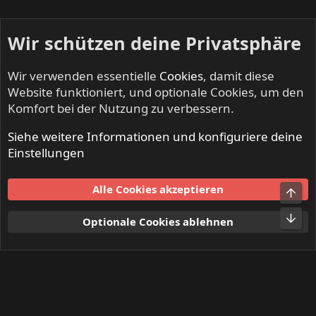
Wir schützen deine Privatsphäre
Wir verwenden essentielle
Cookies
, damit diese
Website funktioniert, und optionale Cookies, um den
Komfort bei der Nutzung zu verbessern.
Siehe weitere Informationen und konfiguriere deine
BEERDRINKERS & HELL RAISERS - Community
Einstellungen
Cookies
Alle Cookies akzeptieren
Obe
Kontakt
Nutzungsbedingungen
Datenschutz
Hilfe und Impressum
Start
R
Unt
Optionale Cookies ablehnen
S
S
®
Community platform by XenForo
© 2010-2024 XenForo Ltd.