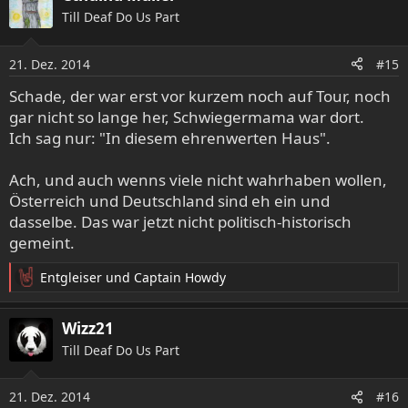
t
Till Deaf Do Us Part
i
o
21. Dez. 2014
n
#15
e
Schade, der war erst vor kurzem noch auf Tour, noch
n
gar nicht so lange her, Schwiegermama war dort.
:
Ich sag nur: "In diesem ehrenwerten Haus".
Ach, und auch wenns viele nicht wahrhaben wollen,
Österreich und Deutschland sind eh ein und
dasselbe. Das war jetzt nicht politisch-historisch
gemeint.
Entgleiser
und
Captain Howdy
R
e
a
Wizz21
k
Till Deaf Do Us Part
t
i
o
21. Dez. 2014
#16
n