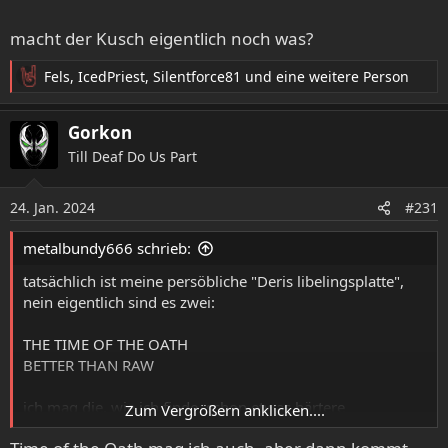
macht der Kusch eigentlich noch was?
Fels
,
IcedPriest
,
Silentforce81
und eine weitere Person
R
e
a
Gorkon
k
Till Deaf Do Us Part
t
i
o
24. Jan. 2024
#231
n
e
metalbundy666 schrieb:
n
:
tatsächlich ist meine persöbliche "Deris libelingsplatte",
nein eigentlich sind es zwei:
THE TIME OF THE OATH
BETTER THAN RAW
ich mag die, wie ich finde, schon etwas härtere
Zum Vergrößern anklicken....
ausrichtung in den songs. das geht teilweise echt ab wie