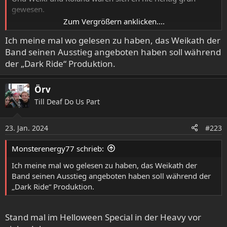
gewesen.
Zum Vergrößern anklicken....
Dass Andi und Weiki den Großteil der Scheibe geschrieben
Ich meine mal wo gelesen zu haben, das Weikath der
haben, das wissen sie wohl nicht mehr.
Band seinen Ausstieg angeboten haben soll während
Laut Weiki ist ja auch der Titeltrack großteils von ihm,
Roland habe sich dann einfach die Songwriting Credits
der „Dark Ride“ Produktion.
geschnappt, weil er die Nummer umarrangiert hätte.
Örv
Roland ist jedenfalls ein tierisch netter Typ, der mir mit
Till Deaf Do Us Part
Freude über die Helloween Zeiten berichtet hat.
Der sah das schon 2009 alles wesentlich entspannter als
seine ehemaligen Kollegen
23. Jan. 2024
#223
Monsterenergy77 schrieb:
Ich meine mal wo gelesen zu haben, das Weikath der
Band seinen Ausstieg angeboten haben soll während der
„Dark Ride“ Produktion.
Stand mal im Helloween Special in der Heavy vor