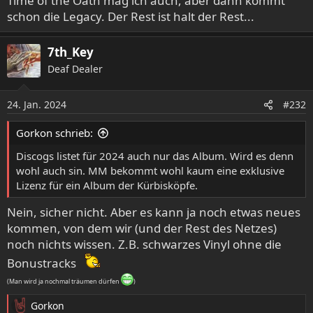
Time of the Oath mag ich auch, aber dann kommt
schmiddies kater!
schon die Legacy. Der Rest ist halt der Rest...
macht der Kusch eigentlich noch was?
7th_Key
Deaf Dealer
24. Jan. 2024
#232
Gorkon schrieb:
Discogs listet für 2024 auch nur das Album. Wird es denn
wohl auch sin. MM bekommt wohl kaum eine exklusive
Lizenz für ein Album der Kürbisköpfe.
Nein, sicher nicht. Aber es kann ja noch etwas neues
kommen, von dem wir (und der Rest des Netzes)
noch nichts wissen. Z.B. schwarzes Vinyl ohne die
Bonustracks
(Man wird ja nochmal träumen dürfen
)
Gorkon
R