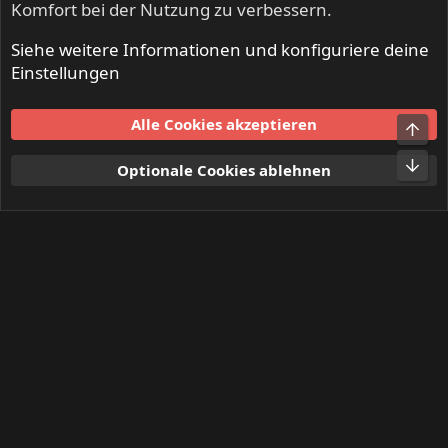
Komfort bei der Nutzung zu verbessern.
Siehe weitere Informationen und konfiguriere deine
IRON FISTS - Heavy Metal & Doom Metal
Einstellungen
Cookies
Alle Cookies akzeptieren
Obe
Kontakt
Nutzungsbedingungen
Datenschutz
Hilfe und Impressum
Start
R
Unt
Optionale Cookies ablehnen
S
S
®
Community platform by XenForo
© 2010-2024 XenForo Ltd.