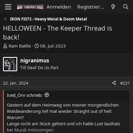
Anmelden
Registrieren
IRON FISTS - Heavy Metal & Doom Metal
HELLOWEEN - The Keeper Thread is
back!
E
E
Ram Battle
08. Juli 2023
r
r
s
s
nigranimus
t
t
Till Deaf Do Us Part
e
e
l
l
l
l
22. Jan. 2024
#221
e
t
Iced_Örv schrieb:
r
a
m
Gestern auf dem Heimweg von meiner morgendlichen
Waldwanderung lief mal wieder Straight out of hell.
Warum?
Lange nicht am Stück gehört und ich hatte Lust lauthals
bei Musik mitzusingen.