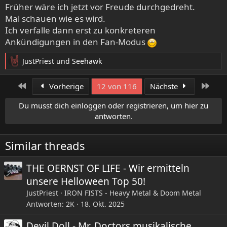
e
Früher wäre ich jetzt vor Freude durchgedreht.
n
Mal schauen wie es wird.
:
Ich verfalle dann erst zu konkreteren
Ankündigungen in den Fan-Modus
JustPriest
und
Seehawk
R
e
a
Erste
Letzt
Vorherige
12 von 116
Nächste
k
t
Du musst dich einloggen oder registrieren, um hier zu
i
antworten.
o
n
e
Similar threads
n
:
THE OERNST OF LIFE - Wir ermitteln
unsere Helloween Top 50!
JustPriest
IRON FISTS - Heavy Metal & Doom Metal
Antworten
2K
18. Okt. 2025
Devil Doll - Mr. Doctors musikalische