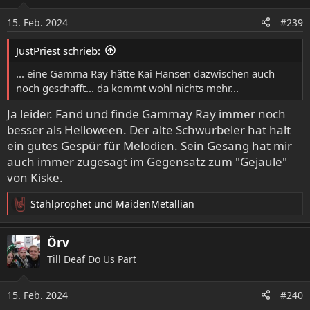
i
o
15. Feb. 2024
#239
n
e
JustPriest schrieb:
n
:
... eine Gamma Ray hätte Kai Hansen dazwischen auch
noch geschafft... da kommt wohl nichts mehr...
Ja leider. Fand und finde Gammay Ray immer noch
besser als Helloween. Der alte Schwurbeler hat halt
ein gutes Gespür für Melodien. Sein Gesang hat mir
auch immer zugesagt im Gegensatz zum "Gejaule"
von Kiske.
Stahlprophet
und
MaidenMetallian
R
e
a
Örv
k
Till Deaf Do Us Part
t
i
o
15. Feb. 2024
#240
n