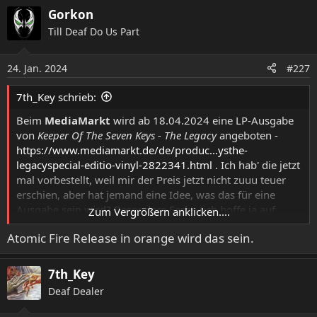
Gorkon
Till Deaf Do Us Part
24. Jan. 2024
#227
7th_Key schrieb:
Beim
MediaMarkt
wird ab 18.04.2024 eine LP-Ausgabe
von
Keeper Of The Seven Keys - The Legacy
angeboten -
https://www.mediamarkt.de/de/produc...ysthe-
legacyspecial-editio-vinyl-2822341.html
. Ich hab' die jetzt
mal vorbestellt, weil mir der Preis jetzt nicht zuuu teuer
erschien, aber hat jemand eine Idee, was das für eine
Ausgabe sein wird? Besondere Farbe (ich hoffe ja auf
Zum Vergrößern anklicken....
schwarz
)?
Atomic Fire Release in orange wird das sein.
7th_Key
Deaf Dealer