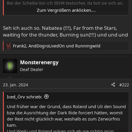
Bei der Scheibe bin ich SEHR textsicher, da bot sie sich an.
Zum Vergrößern anklicken....
Was ein Album. Kein Wunder, dass ich zu Release 2
Wochen nichts anderes gehört habe.
Seh ich auch so. Nabatea (!!!), Far from the Stars,
Da wusste ich direkt wieder, warum ich Helloween immer
noch als meine Lieblingsband bezeichne.
waiting for the thunder, Burning sun(!!!) und und und
Frank2
,
AndDogroLivedOn
und
Runningwild
R
e
a
Monsterenergy
k
Deaf Dealer
t
i
o
23. Jan. 2024
#222
n
e
Iced_Örv schrieb:
n
:
Und früher war der Grund, dass Roland und Uli den Sound
bzw die Ausrichtung der Dark Ride forciert hätten, womit
der Rest nicht glücklich war, weshalb es zum Zerwürfnis
kam.
Und Weiki und Roland wären sich eh nie richtig grün