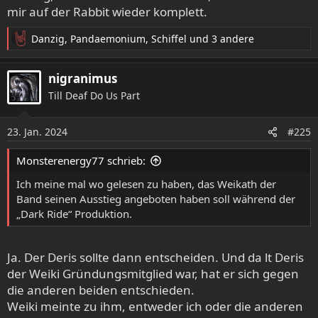
mir auf der Rabbit wieder komplett.
Danzig
,
Pandaemonium
,
Schiffel
und 3 andere
R
e
a
nigranimus
k
Till Deaf Do Us Part
t
i
o
23. Jan. 2024
#225
n
e
Monsterenergy77 schrieb:
n
:
Ich meine mal wo gelesen zu haben, das Weikath der
Band seinen Ausstieg angeboten haben soll während der
„Dark Ride“ Produktion.
Ja. Der Deris sollte dann entscheiden. Und da lt Deris
der Weiki Gründungsmitglied war, hat er sich gegen
die anderen beiden entschieden.
Weiki meinte zu ihm, entweder ich oder die anderen