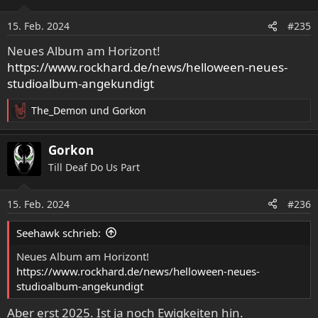
15. Feb. 2024
#235
Neues Album am Horizont!
https://www.rockhard.de/news/helloween-neues-
studioalbum-angekundigt
The_Demon
und
Gorkon
R
e
a
Gorkon
k
Till Deaf Do Us Part
t
i
o
15. Feb. 2024
#236
n
e
Seehawk schrieb:
n
:
Neues Album am Horizont!
https://www.rockhard.de/news/helloween-neues-
studioalbum-angekundigt
Aber erst 2025. Ist ja noch Ewigkeiten hin.