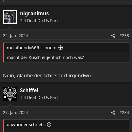
e
a
nigranimus
k
Till Deaf Do Us Part
t
i
o
24. Jan. 2024
#233
n
e
metalbundy666 schrieb:
n
:
macht der Kusch eigentlich noch was?
Nein, glaube der schreinert irgendwo
Schiffel
Till Deaf Do Us Part
27. Jan. 2024
#234
dawnrider schrieb: