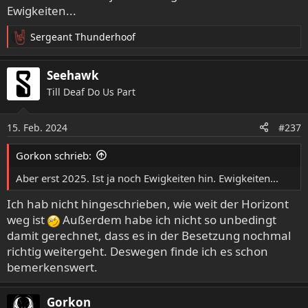
Ewigkeiten...
Sergeant Thunderhoof
R
e
a
Seehawk
k
Till Deaf Do Us Part
t
i
o
15. Feb. 2024
#237
n
e
Gorkon schrieb:
n
:
Aber erst 2025. Ist ja noch Ewigkeiten hin. Ewigkeiten...
Ich hab nicht hingeschrieben, wie weit der Horizont
weg ist
Außerdem habe ich nicht so unbedingt
damit gerechnet, dass es in der Besetzung nochmal
richtig weitergeht. Deswegen finde ich es schon
bemerkenswert.
Gorkon