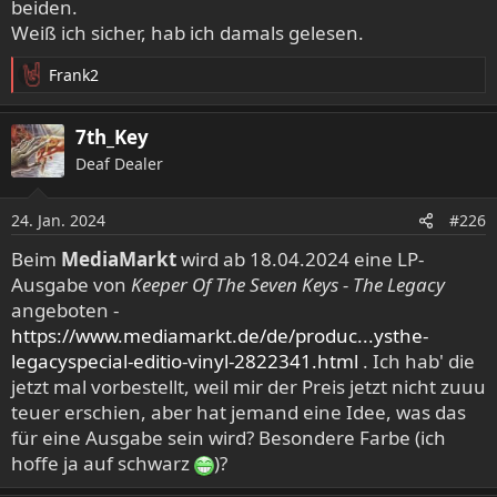
beiden.
Weiß ich sicher, hab ich damals gelesen.
Frank2
R
e
a
7th_Key
k
Deaf Dealer
t
i
o
24. Jan. 2024
#226
n
e
Beim
MediaMarkt
wird ab 18.04.2024 eine LP-
n
Ausgabe von
Keeper Of The Seven Keys - The Legacy
:
angeboten -
https://www.mediamarkt.de/de/produc...ysthe-
legacyspecial-editio-vinyl-2822341.html
. Ich hab' die
jetzt mal vorbestellt, weil mir der Preis jetzt nicht zuuu
teuer erschien, aber hat jemand eine Idee, was das
für eine Ausgabe sein wird? Besondere Farbe (ich
hoffe ja auf schwarz
)?