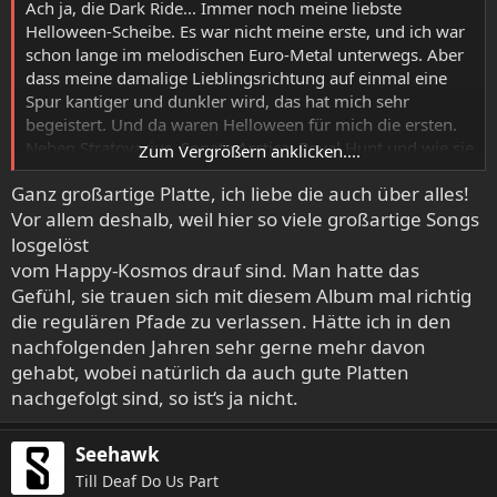
Ach ja, die Dark Ride... Immer noch meine liebste
Helloween-Scheibe. Es war nicht meine erste, und ich war
schon lange im melodischen Euro-Metal unterwegs. Aber
dass meine damalige Lieblingsrichtung auf einmal eine
Spur kantiger und dunkler wird, das hat mich sehr
begeistert. Und da waren Helloween für mich die ersten.
Neben Stratovarius, Sonata Arctica, Royal Hunt und wie sie
Zum Vergrößern anklicken....
alle geheißen haben war das erfrischend.
Ganz großartige Platte, ich liebe die auch über alles!
Vor allem deshalb, weil hier so viele großartige Songs
Nach dem Split war ich gespannt, und das Masterplan-
Debut hat mich voll erwischt. Der raue Gesang, der etwas
losgelöst
düstere Charme, herrlich. Fehlte mir auf der Rabbit wieder
vom Happy-Kosmos drauf sind. Man hatte das
komplett.
Gefühl, sie trauen sich mit diesem Album mal richtig
die regulären Pfade zu verlassen. Hätte ich in den
nachfolgenden Jahren sehr gerne mehr davon
gehabt, wobei natürlich da auch gute Platten
nachgefolgt sind, so ist‘s ja nicht.
Seehawk
Till Deaf Do Us Part