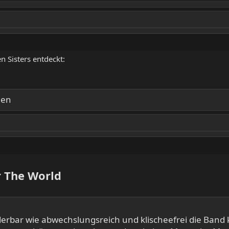
n Sisters entdeckt:
men
r The World
erbar wie abwechslungsreich und klischeefrei die Band klin