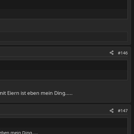
#146
it Eiern ist eben mein Ding.....
#147
eben mein Ding.....