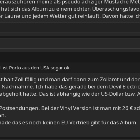
rauszuhören meine als pseudo achziger Mustache Metal. 
hat sich das Album zu einem echten Überaschungsfavori
der Laune und jedem Wetter gut reinläuft. Davon hätte ic
 ist Porto aus den USA sogar ok
st halt Zoll fällig und man darf dann zum Zollamt und do
r Nachnahme. Ich habe das gerade bei dem Devil Electric
er abgeholt hatte. Das ist abhängig wie der US-Dollar bzw
ür Postsendungen. Bei der Vinyl Version ist man mit 26 € 
an.
chade das es noch keinen EU-Vertrieb gibt für das Album.