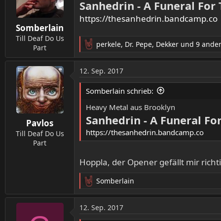
Sanhedrin - A Funeral For
o
https://thesanhedrin.bandcamp.co
n
Somberlain
e
n
Till Deaf Do Us
perkele
,
Dr. Pepe
,
Dekker
und 9 ande
:
Part
R
e
a
12. Sep. 2017
k
t
Somberlain schrieb:
i
o
Heavy Metal aus Brooklyn
n
Sanhedrin - A Funeral Fo
Pavlos
e
https://thesanhedrin.bandcamp.co
n
Till Deaf Do Us
:
Part
Hoppla, der Opener gefällt mir richtig
Somberlain
R
e
a
12. Sep. 2017
k