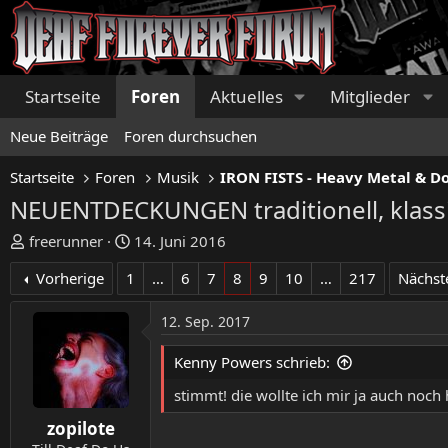
Startseite
Foren
Aktuelles
Mitglieder
Neue Beiträge
Foren durchsuchen
Startseite
Foren
Musik
NEUENTDECKUNGEN traditionell, klassi
E
E
freerunner
14. Juni 2016
r
r
Vorherige
1
…
6
7
8
9
10
…
217
Nächst
s
s
t
t
12. Sep. 2017
e
e
l
l
Kenny Powers schrieb:
l
l
e
t
stimmt! die wollte ich mir ja auch noch 
r
a
zopilote
m