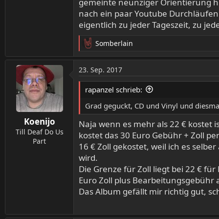
gemeinte neunziger Orientierung he
nach ein paar Youtube Durchläufen 
eigentlich zu jeder Tageszeit, zu je
Somberlain
R
e
a
23. Sep. 2017
k
t
rapanzel schrieb:
i
o
Grad geguckt, CD und Vinyl und diesmal
n
Koenijo
e
Naja wenn es mehr als 22 € kostet i
n
Till Deaf Do Us
kostet das 30 Euro Gebühr + Zoll pe
:
Part
16 € Zoll gekostet, weil ich es selb
wird.
Die Grenze für Zoll liegt bei 22 € f
Euro Zoll plus Bearbeitungsgebühr 
Das Album gefällt mir richtig gut, s