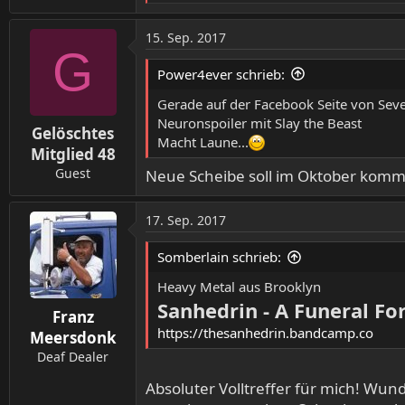
:
e
a
15. Sep. 2017
k
G
t
Power4ever schrieb:
i
o
Gerade auf der Facebook Seite von Seve
n
Neuronspoiler mit Slay the Beast
Gelöschtes
e
Macht Laune...
n
Mitglied 48
:
Guest
Neue Scheibe soll im Oktober kom
17. Sep. 2017
Somberlain schrieb:
Heavy Metal aus Brooklyn
Sanhedrin - A Funeral Fo
Franz
https://thesanhedrin.bandcamp.co
Meersdonk
Deaf Dealer
Absoluter Volltreffer für mich! Wund