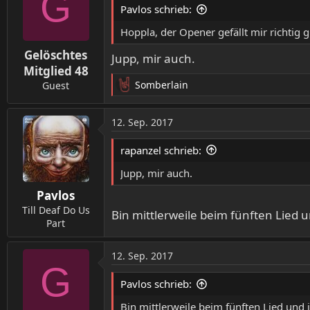
G
t
Pavlos schrieb:
i
o
Hoppla, der Opener gefällt mir richtig gu
n
Gelöschtes
e
Jupp, mir auch.
n
Mitglied 48
:
Somberlain
Guest
R
e
a
12. Sep. 2017
k
t
rapanzel schrieb:
i
o
Jupp, mir auch.
n
Pavlos
e
n
Till Deaf Do Us
Bin mittlerweile beim fünften Lied u
:
Part
12. Sep. 2017
G
Pavlos schrieb:
Bin mittlerweile beim fünften Lied und i