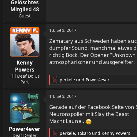
Gelöschtes
Mitglied 48
Guest
13. Sep. 2017
Zematary aus Schweden haben auch e
dumpfer Sound, manchmal etwas dünn
richtig Bock. Der Opener "Unknown 
atmosphärischer und ausgereifter:
Kenny
Powers
Till Deaf Do Us
perkele
und
Power4ever
Part
R
e
a
14. Sep. 2017
k
t
Gerade auf der Facebook Seite von S
i
Neuronspoiler mit Slay the Beast
o
Macht Laune...
n
Power4ever
e
perkele
,
Tokaro
und
Kenny Powers
n
Deaf Dealer
R