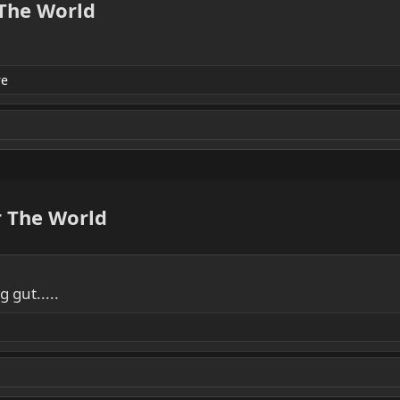
 The World
re
r The World
 gut.....