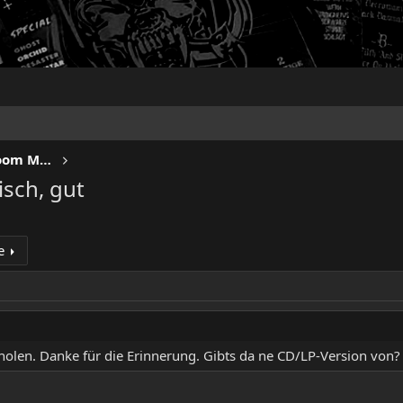
IRON FISTS - Heavy Metal & Doom Metal
sch, gut
e
holen. Danke für die Erinnerung. Gibts da ne CD/LP-Version von? K