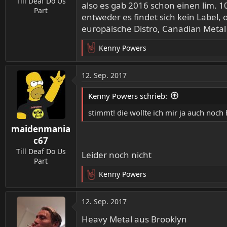
Till Deaf Do Us
also es gab 2016 schon einen lim. 1
Part
entweder es findet sich kein Label, 
europäische Distro, Canadian Metal i
Kenny Powers
R
e
a
12. Sep. 2017
k
t
Kenny Powers schrieb:
i
o
stimmt! die wollte ich mir ja auch noch 
n
maidenmania
e
n
c67
:
Till Deaf Do Us
Leider noch nicht
Part
Kenny Powers
R
e
a
12. Sep. 2017
k
t
Heavy Metal aus Brooklyn
i