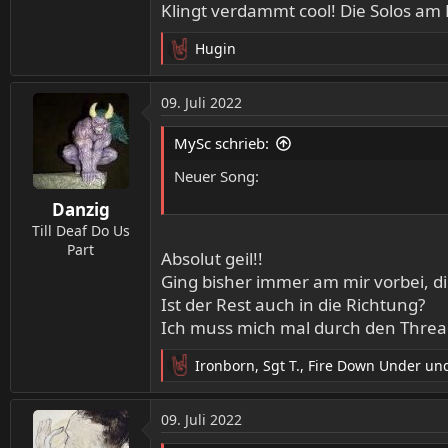
Klingt verdammt cool! Die Solos am
Hugin
R
e
a
09. Juli 2022
k
t
MySc schrieb:
i
o
Neuer Song:
n
Danzig
e
n
Till Deaf Do Us
:
Part
Absolut geil!!
Ging bisher immer am mir vorbei, 
Ist der Rest auch in die Richtung?
Ich muss mich mal durch den Threa
Ironborn
,
Sgt T.
,
Fire Down Under
und
R
e
a
09. Juli 2022
k