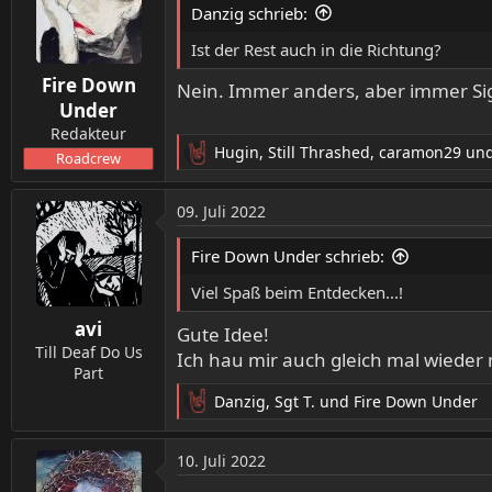
t
Danzig schrieb:
i
o
Ist der Rest auch in die Richtung?
n
Fire Down
e
Nein. Immer anders, aber immer Sig
n
Under
:
Redakteur
Hugin
,
Still Thrashed
,
caramon29
und
Roadcrew
R
e
a
09. Juli 2022
k
t
Fire Down Under schrieb:
i
o
Viel Spaß beim Entdecken...!
n
avi
e
Gute Idee!
n
Till Deaf Do Us
Ich hau mir auch gleich mal wieder 
:
Part
Danzig
,
Sgt T.
und
Fire Down Under
R
e
a
10. Juli 2022
k