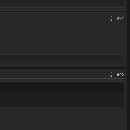
#91
#92