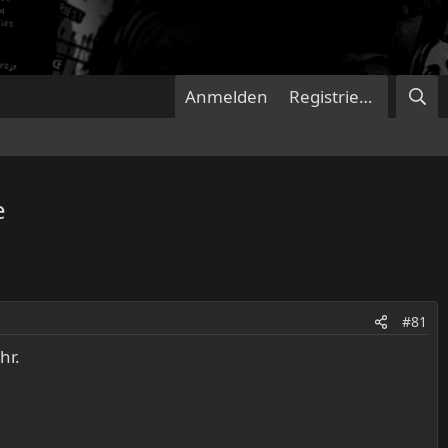
Anmelden
Registrieren
e
#81
hr.