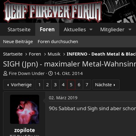
Startseite
Foren
Aktuelles
Mitglieder
Neue Beiträge
Foren durchsuchen
Startseite
Foren
Musik
INFERNO - Death Metal & Blac
SIGH (Jpn) - maximaler Metal-Wahnsi
E
E
Fire Down Under
14. Okt. 2014
r
r
Vorherige
1
2
3
4
5
6
7
Nächste
s
s
t
t
02. März 2019
e
e
l
l
90s Sabbat und Sigh sind aber schon
l
l
e
t
r
a
zopilote
m