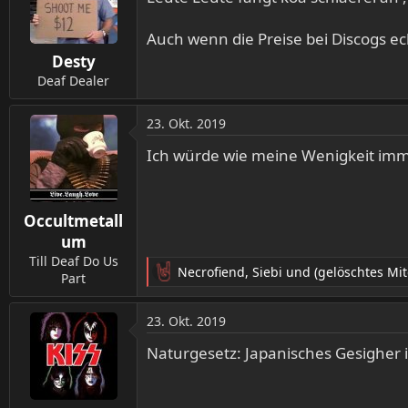
i
o
Auch wenn die Preise bei Discogs ec
n
Desty
e
n
Deaf Dealer
:
23. Okt. 2019
Ich würde wie meine Wenigkeit imme
Occultmetall
um
Till Deaf Do Us
Necrofiend
,
Siebi
und
(gelöschtes Mit
Part
R
e
a
23. Okt. 2019
k
t
Naturgesetz: Japanisches Gesigher 
i
o
n