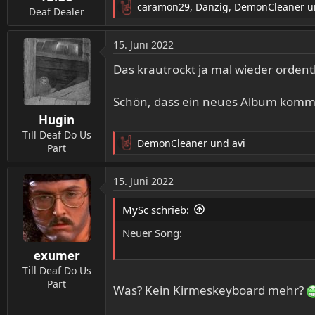
caramon29
,
Danzig
,
DemonCleaner
un
:
Deaf Dealer
R
e
a
15. Juni 2022
k
t
Das krautrockt ja mal wieder ordentl
i
o
Schön, dass ein neues Album komm
n
Hugin
e
n
Till Deaf Do Us
DemonCleaner
und
avi
:
Part
R
e
a
15. Juni 2022
k
t
MySc schrieb:
i
o
Neuer Song:
n
exumer
e
n
Till Deaf Do Us
:
Part
Was? Kein Kirmeskeyboard mehr?