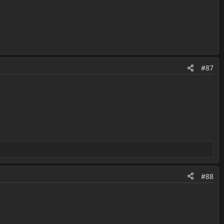
#87
#88