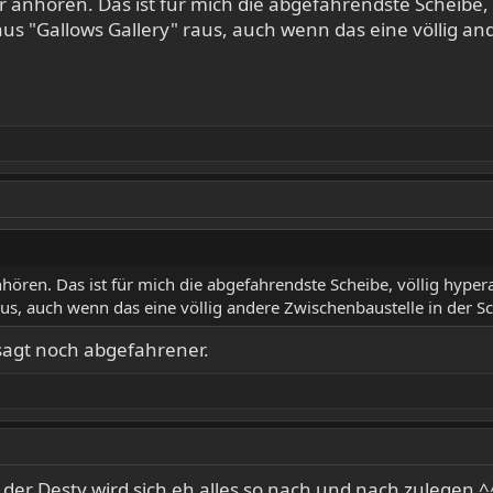
anhören. Das ist für mich die abgefahrendste Scheibe, v
s "Gallows Gallery" raus, auch wenn das eine völlig an
ören. Das ist für mich die abgefahrendste Scheibe, völlig hyper
us, auch wenn das eine völlig andere Zwischenbaustelle in der S
esagt noch abgefahrener.
, der Desty wird sich eh alles so nach und nach zulegen ^