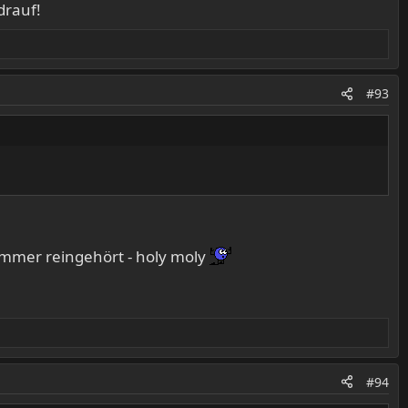
drauf!
#93
immer reingehört - holy moly
#94