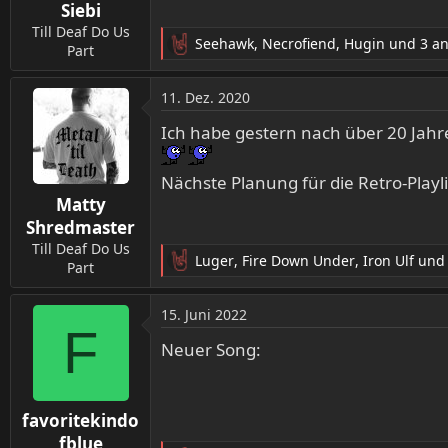
Siebi
e
n
Till Deaf Do Us
Seehawk
,
Necrofiend
,
Hugin
und 3 a
:
Part
R
e
a
11. Dez. 2020
k
t
Ich habe gestern nach über 20 Jahre
i
o
Nächste Planung für die Retro-Playl
n
Matty
e
n
Shredmaster
:
Till Deaf Do Us
Luger
,
Fire Down Under
,
Iron Ulf
und 
Part
R
e
a
15. Juni 2022
k
F
t
Neuer Song:
i
o
n
favoritekindo
e
n
fblue