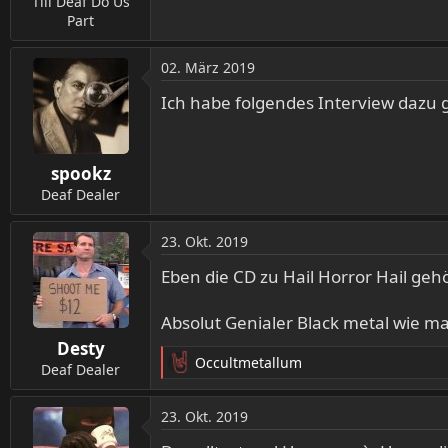
Till Deaf Do Us
Part
02. März 2019
Ich habe folgendes Interview dazu 
spookz
Deaf Dealer
23. Okt. 2019
Eben die CD zu Hail Horror Hail geh
Absolut Genialer Black metal wie 
Desty
Occultmetallum
Deaf Dealer
R
e
a
23. Okt. 2019
k
t