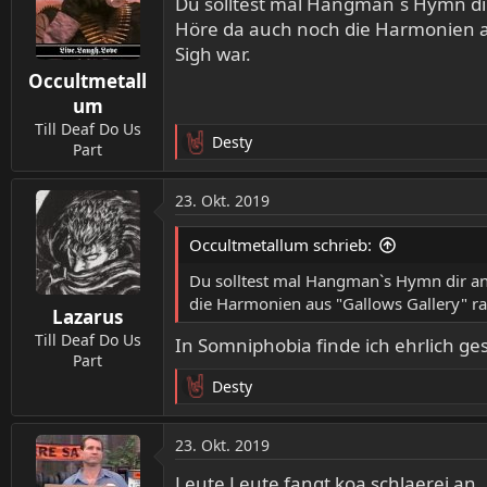
Du solltest mal Hangman`s Hymn dir 
i
Höre da auch noch die Harmonien au
o
Sigh war.
n
Occultmetall
e
n
um
:
Till Deaf Do Us
Desty
Part
R
e
a
23. Okt. 2019
k
t
Occultmetallum schrieb:
i
o
Du solltest mal Hangman`s Hymn dir anh
n
die Harmonien aus "Gallows Gallery" ra
Lazarus
e
n
Till Deaf Do Us
In Somniphobia finde ich ehrlich g
:
Part
Desty
R
e
a
23. Okt. 2019
k
t
Leute Leute fangt koa schlaerei an 