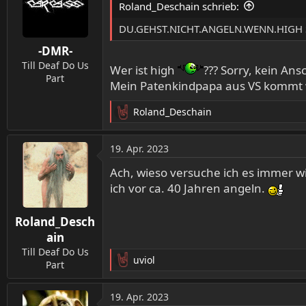
Roland_Deschain schrieb:
DU.GEHST.NICHT.ANGELN.WENN.HIGH S
-DMR-
Till Deaf Do Us
Wer ist high
??? Sorry, kein Ans
Part
Mein Patenkindpapa aus VS kommt
Roland_Deschain
R
e
a
19. Apr. 2023
k
t
Ach, wieso versuche ich es immer wi
i
ich vor ca. 40 Jahren angeln.
o
n
Roland_Desch
e
n
ain
:
Till Deaf Do Us
uviol
Part
R
e
a
19. Apr. 2023
k