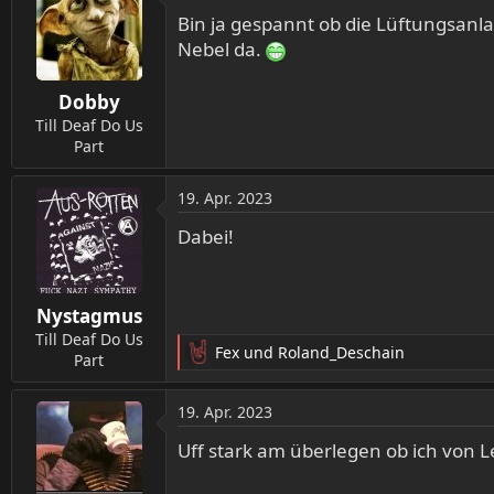
t
Bin ja gespannt ob die Lüftungsanl
i
Nebel da.
o
n
Dobby
e
n
Till Deaf Do Us
:
Part
19. Apr. 2023
Dabei!
Nystagmus
Till Deaf Do Us
Fex
und
Roland_Deschain
Part
R
e
a
19. Apr. 2023
k
t
Uff stark am überlegen ob ich von L
i
o