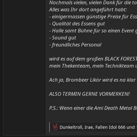
Nochmals vielen, vielen Dank für die 
Alles was Ihr dort angeführt habt:
- einigermassen günstige Preise für Es
- Qualität des Essens gut
- Halle samt Bühne für so einen Event 
- Sound gut
- freundliches Personal
wird es auf dem großen BLACK FOREST F
mein Thekenteam, mein Technikteam 
Ach ja, Brombeer Likör wird es na kla
ALSO TERMIN GERNE VORMERKEN!
P.S.: Wenn einer die Ami Death Metal
Dunkeltroll
,
Irae
,
Fallen Idol 666
und 
R
e