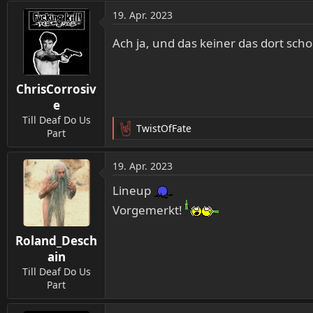
a
19. Apr. 2023
k
t
Ach ja, und das keiner das dort sch
i
o
n
ChrisCorrosiv
e
n
e
:
Till Deaf Do Us
TwistOfFate
Part
R
e
a
19. Apr. 2023
k
t
Lineup
i
Vorgemerkt!
o
n
Roland_Desch
e
n
ain
:
Till Deaf Do Us
Part