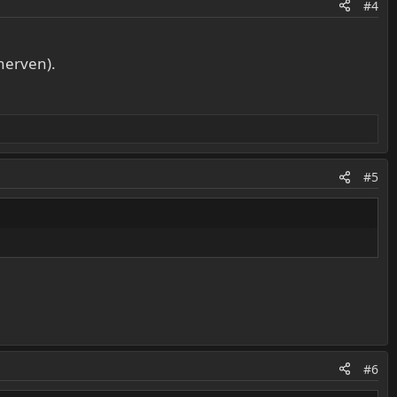
#4
nerven).
#5
#6