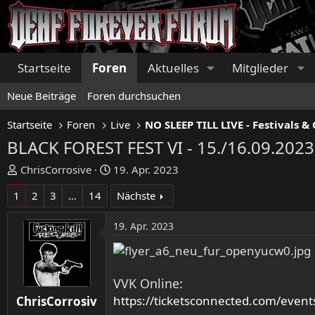
Startseite
Foren
Aktuelles
Mitglieder
Neue Beiträge
Foren durchsuchen
Startseite
Foren
Live
BLACK FOREST FEST VI - 15./16.09.2023
E
E
ChrisCorrosive
19. Apr. 2023
r
r
1
2
3
…
14
Nächste
s
s
t
t
19. Apr. 2023
e
e
l
l
l
l
e
t
VVK Online:
r
a
https://ticketsconnected.com/events
ChrisCorrosiv
m