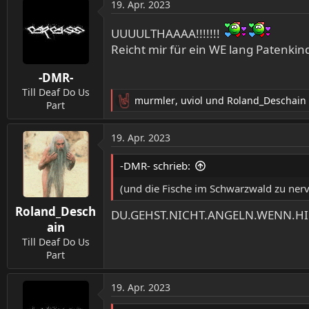
19. Apr. 2023
UUUULTHAAAA!!!!!!!
Reicht mir für ein WE lang Patenkin
-DMR-
Till Deaf Do Us
murmler
,
uviol
und
Roland_Deschain
Part
R
e
a
19. Apr. 2023
k
t
-DMR- schrieb:
i
o
(und die Fische im Schwarzwald zu nerv
n
Roland_Desch
e
DU.GEHST.NICHT.ANGELN.WENN.HIG
n
ain
:
Till Deaf Do Us
Part
19. Apr. 2023