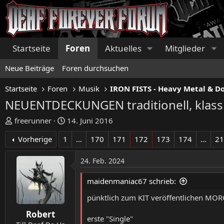
Startseite
Foren
Aktuelles
Mitglieder
Neue Beiträge
Foren durchsuchen
Startseite
Foren
Musik
NEUENTDECKUNGEN traditionell, klassi
E
E
freerunner
14. Juni 2016
r
r
Vorherige
1
…
170
171
172
173
174
…
2
s
s
t
t
24. Feb. 2024
e
e
l
l
maidenmaniac67 schrieb:
l
l
e
t
pünktlich zum KIT veröffentlichen MO
r
a
Robert
m
erste "Single"