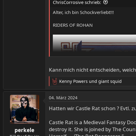
ChrisCorrosive schrieb:
Alter, ich bin Schockverliebt!!!
RIDERS OF ROHAN
Kann mich nicht entscheiden, welches
Kenny Powers
und
giant squid
R
e
a
04. März 2024
k
t
Hatten wir Castle Rat schon ? Evtl. 
i
o
Castle Rat is a Medieval Fantasy D
n
destroy it. She is joined by The Cou
perkele
e
n