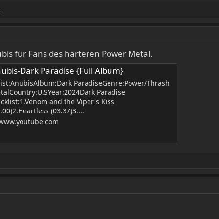
s
is für Fans des härteren Power Metal.
ubis-Dark Paradise {Full Album}
tist:AnubisAlbum:Dark ParadiseGenre:Power/Thrash
talCountry:U.SYear:2024Dark Paradise
acklist:1.Venom and the Viper's Kiss
:00)2.Heartless (03:37)3....
www.youtube.com