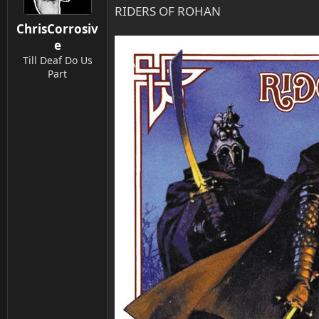
o
RIDERS OF ROHAN
n
ChrisCorrosiv
e
n
e
:
Till Deaf Do Us
Part