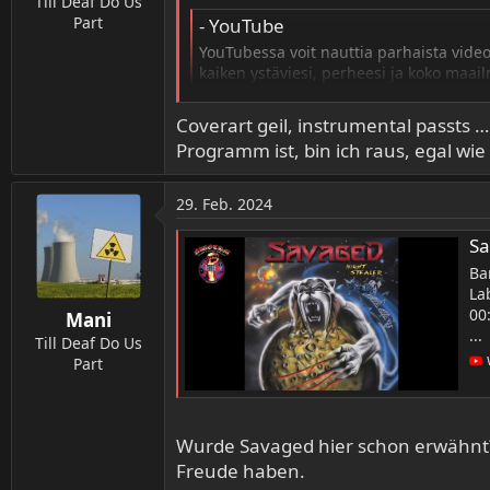
Till Deaf Do Us
Part
- YouTube
YouTubessa voit nauttia parhaista videoi
kaiken ystäviesi, perheesi ja koko maai
www.youtube.com
Coverart geil, instrumental passts 
Programm ist, bin ich raus, egal wi
29. Feb. 2024
Sa
Ba
La
00
Mani
...
Till Deaf Do Us
Part
Wurde Savaged hier schon erwähnt?
Freude haben.