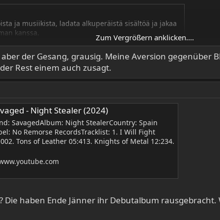
sta ja musiikista, ladata alkuperäistä sisältöä ja jakaa
lman kanssa.
Zum Vergrößern anklicken....
… aber der Gesang, grausig. Meine Aversion gegenüber Bl
e der Rest einem auch zusagt.
vaged - Night Stealer (2024)
nd: SavagedAlbum: Night StealerCountry: Spain
bel: No Remorse RecordsTracklist: 1. I Will Fight
:002. Tons of Leather 05:413. Knights of Metal 12:234.
www.youtube.com
 Die haben Ende Jänner ihr Debutalbum rausgebracht. W