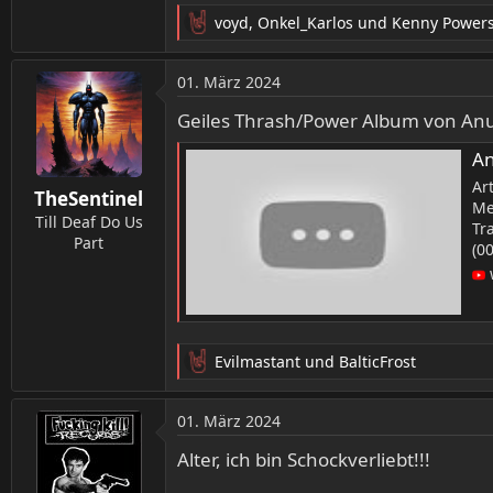
voyd
,
Onkel_Karlos
und
Kenny Power
R
e
a
01. März 2024
k
t
Geiles Thrash/Power Album von Anub
i
o
An
n
Ar
TheSentinel
e
Me
n
Till Deaf Do Us
Tr
:
Part
(00
Evilmastant
und
BalticFrost
R
e
a
01. März 2024
k
t
Alter, ich bin Schockverliebt!!!
i