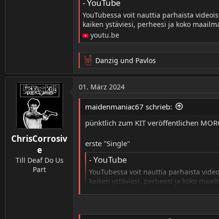
- YouTube
YouTubessa voit nauttia parhaista videoist
kaiken ystäviesi, perheesi ja koko maailm
youtu.be
Danzig
und
Pavlos
R
e
a
01. März 2024
k
t
maidenmaniac67 schrieb:
i
o
pünktlich zum KIT veröffentlichen MO
n
ChrisCorrosiv
e
erste "Single"
n
e
:
- YouTube
Till Deaf Do Us
Part
YouTubessa voit nauttia parhaista videoi
kaiken ystäviesi, perheesi ja koko maai
www.youtube.com