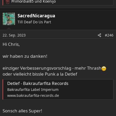
Primordial85
und
Koenijo
R
e
a
SacredNicaragua
k
Till Deaf Do Us Part
t
i
o
22. Sep. 2023
#246
n
e
Hi Chris,
n
:
wir haben zu danken!
einziger Verbesserungsvorschlag - mehr Thrash
oder vielleicht bissle Punk a la Detlef
Detlef - Bakraufarfita Records
Bakraufarfita Label Imperium
www.bakraufarfita-records.de
Sonsch alles Super!