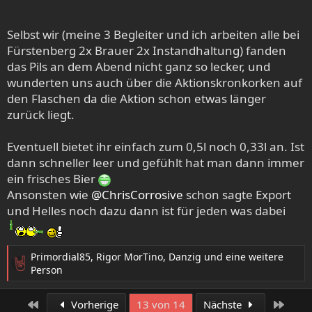
Selbst wir (meine 3 Begleiter und ich arbeiten alle bei
Fürstenberg 2x Brauer 2x Instandhaltung) fanden
das Pils an dem Abend nicht ganz so lecker, und
wunderten uns auch über die Aktionskronkorken auf
den Flaschen da die Aktion schon etwas länger
zurück liegt.
Eventuell bietet ihr einfach zum 0,5l noch 0,33l an. Ist
dann schneller leer und gefühlt hat man dann immer
ein frisches Bier
Ansonsten wie
@ChrisCorrosive
schon sagte Export
und Helles noch dazu dann ist für jeden was dabei
Primordial85
,
Rigor MorTino
,
Danzig
und eine weitere
R
Person
e
a
Erste
Letzt
Vorherige
13 von 14
Nächste
k