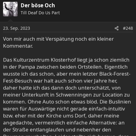
a
Der böse Och
k
Till Deaf Do Us Part
t
i
o
23. Sep. 2023
#248
n
e
Von mir auch mit Verspätung noch ein kleiner
n
Kommentar.
:
Das Kulturzentrum Klosterhof liegt ja schon ziemlich
in der Pampa zwischen beiden Ortsteilen. Eigentlich
wusste ich das schon, aber mein letzter Black-Forest-
Fest-Besuch war halt auch schon vier Jahre her,
daher hatte ich das dann doch unterschätzt, von
meiner Unterkunft in Schwenningen zur Location zu
kommen. Ohne Auto schon etwas blöd. Die Buslinien
waren für Auswärtige nicht gerade einfach-intuitiv
bzw. eher mit der Kirche ums Dorf, daher meine
angedachte, vermeintlich einfache Alternative: an
der Straße entlanglaufen und nebenher den