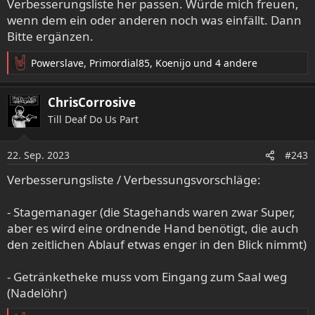
Verbesserungsliste her passen. Würde mich freuen,
wenn dem ein oder anderen noch was einfällt. Dann
Bitte ergänzen.
Powerslave
,
Primordial85
,
Koenijo
und 4 andere
R
e
a
ChrisCorrosive
k
Till Deaf Do Us Part
t
i
o
22. Sep. 2023
#243
n
e
Verbesserungsliste / Verbessungsvorschläge:
n
:
- Stagemanager (die Stagehands waren zwar Super,
aber es wird eine ordnende Hand benötigt, die auch
den zeitlichen Ablauf etwas enger in den Blick nimmt)
- Getränketheke muss vom Eingang zum Saal weg
(Nadelöhr)