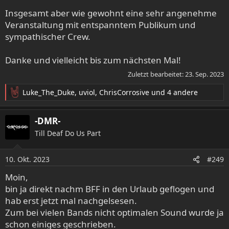
Insgesamt aber wie gewohnt eine sehr angenehme
Veranstaltung mit entspanntem Publikum und
sympathischer Crew.
Danke und vielleicht bis zum nächsten Mal!
Zuletzt bearbeitet:
23. Sep. 2023
Luke_The_Duke
,
uviol
,
ChrisCorrosive
und 4 andere
R
e
a
-DMR-
k
Till Deaf Do Us Part
t
i
o
10. Okt. 2023
#249
n
e
Moin,
n
bin ja direkt nachm BFF in den Urlaub geflogen und
:
hab erst jetzt mal nachgelsesen.
Zum bei vielen Bands nicht optimalen Sound wurde ja
schon einiges geschrieben.