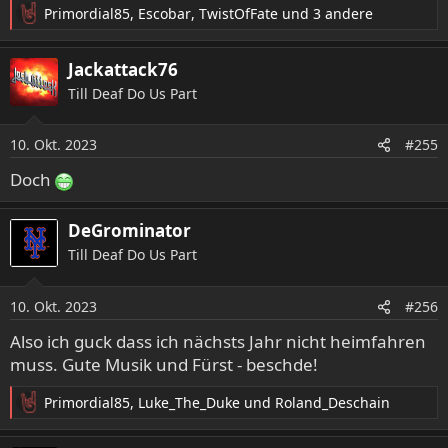
Primordial85
,
Escobar
,
TwistOfFate
und 3 andere
R
e
a
Jackattack76
k
Till Deaf Do Us Part
t
i
o
10. Okt. 2023
#255
n
e
Doch
n
:
DeGrominator
Till Deaf Do Us Part
10. Okt. 2023
#256
Also ich guck dass ich nächsts Jahr nicht heimfahren
muss. Gute Musik und Fürst - beschde!
Primordial85
,
Luke_The_Duke
und
Roland_Deschain
R
e