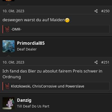
10. Okt. 2023
#250
deswegen warst du auf Maiden
-DMR-
R
e
a
Primordial85
k
Deaf Dealer
t
i
o
10. Okt. 2023
#251
n
e
Ich fand das Bier zu absolut fairem Preis schwer in
n
Ordnung
:
Klotzkowski
,
ChrisCorrosive
und
Powerslave
R
e
a
Danzig
k
Till Deaf Do Us Part
t
i