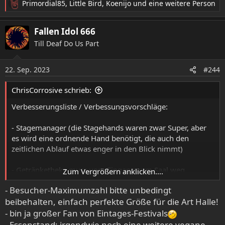
Primordial85
,
Little Bird
,
Koenijo
und eine weitere Person
R
e
a
Fallen Idol 666
k
Till Deaf Do Us Part
t
i
o
22. Sep. 2023
#244
n
e
ChrisCorrosive schrieb:
n
:
Verbesserungsliste / Verbessungsvorschläge:
- Stagemanager (die Stagehands waren zwar Super, aber
es wird eine ordnende Hand benötigt, die auch den
zeitlichen Ablauf etwas enger in den Blick nimmt)
- Getränketheke muss vom Eingang zum Saal weg
Zum Vergrößern anklicken....
(Nadelöhr)
- Besucher-Maximumzahl bitte unbedingt
beibehalten, einfach perfekte Größe für die Art Halle!
- bin ja großer Fan von Eintages-Festivals
- Essenstand: irgendwie noch eine weitere vegane