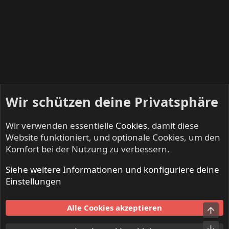
Wir schützen deine Privatsphäre
Wir verwenden essentielle
Cookies
, damit diese
Website funktioniert, und optionale Cookies, um den
Komfort bei der Nutzung zu verbessern.
Siehe weitere Informationen und konfiguriere deine
NO SLEEP TILL LIVE - Festivals & Open Airs
Einstellungen
Cookies
Alle Cookies akzeptieren
Obe
Kontakt
Nutzungsbedingungen
Datenschutz
Hilfe und Impressum
Start
R
Unt