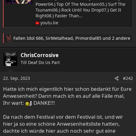
Power04.) Top Of The Mountain05.) Surf The
Tsunami06.) Rock Until You Drop07.) Get It
Right08.) Faster Than...
youtu.be
Fallen Idol 666
,
SirMetalhead
,
Primordial85
und 2 andere
R
e
a
ChrisCorrosive
k
Till Deaf Do Us Part
t
i
o
22. Sep. 2023
#242
n
e
Hatte ich mich eigentlich hier schon bedankt für Eure
n
Anwesenheit? Dann mach ich es auf alle Fälle mal,
:
Ihr wart:
DANKE!!!
Da nach dem Festival vor dem Festival ist, und wir
hier ja so eine schöne Anwesenheitsliste hatten,
dachte ich würde hier auch noch sehr gut eine