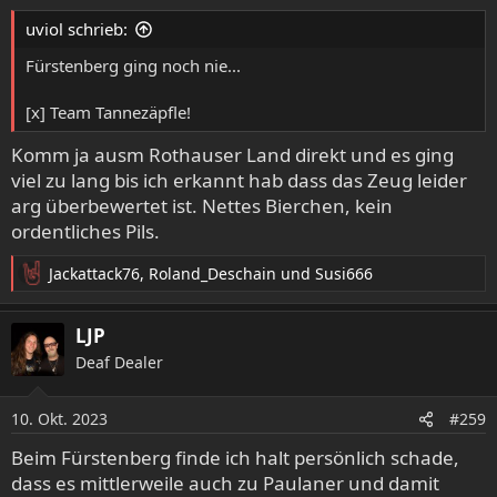
e
uviol schrieb:
n
:
Fürstenberg ging noch nie...
[x] Team Tannezäpfle!
Komm ja ausm Rothauser Land direkt und es ging
viel zu lang bis ich erkannt hab dass das Zeug leider
arg überbewertet ist. Nettes Bierchen, kein
ordentliches Pils.
Jackattack76
,
Roland_Deschain
und
Susi666
R
e
a
LJP
k
Deaf Dealer
t
i
o
10. Okt. 2023
#259
n
e
Beim Fürstenberg finde ich halt persönlich schade,
n
dass es mittlerweile auch zu Paulaner und damit
: