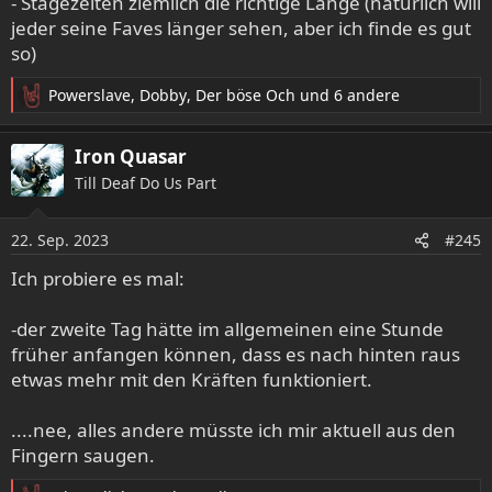
- Stagezeiten ziemlich die richtige Länge (natürlich will
jeder seine Faves länger sehen, aber ich finde es gut
so)
Powerslave
,
Dobby
,
Der böse Och
und 6 andere
R
e
a
Iron Quasar
k
Till Deaf Do Us Part
t
i
o
22. Sep. 2023
#245
n
e
Ich probiere es mal:
n
:
-der zweite Tag hätte im allgemeinen eine Stunde
früher anfangen können, dass es nach hinten raus
etwas mehr mit den Kräften funktioniert.
....nee, alles andere müsste ich mir aktuell aus den
Fingern saugen.