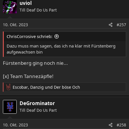
a
uviol
k
Till Deaf Do Us Part
t
i
o
10. Okt. 2023
#257
n
e
ChrisCorrosive schrieb:
n
:
Dazu muss man sagen, das ich na klar mit Fürstenberg
aufgewachsen bin
Fürstenberg ging noch nie...
[x] Team Tannezäpfle!
Escobar
,
Danzig
und
Der böse Och
R
e
a
DeGrominator
k
Till Deaf Do Us Part
t
i
o
10. Okt. 2023
#258
n