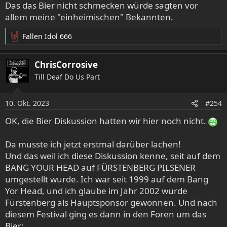
Das das Bier nicht schmecken würde sagten vor
allem meine "einheimischen" Bekannten.
Fallen Idol 666
R
e
a
ChrisCorrosive
k
Till Deaf Do Us Part
t
i
o
10. Okt. 2023
#254
n
e
OK, die Bier Diskussion hatten wir hier noch nicht.
n
:
Da musste ich jetzt erstmal darüber lachen!
Und das weil ich diese Diskussion kenne, seit auf dem
BANG YOUR HEAD auf FÜRSTENBERG PILSENER
umgestellt wurde. Ich war seit 1999 auf dem Bang
Yor Head, und ich glaube im Jahr 2002 wurde
Fürstenberg als Hauptsponsor gewonnen. Und nach
diesem Festival ging es dann in den Foren um das
Bier: