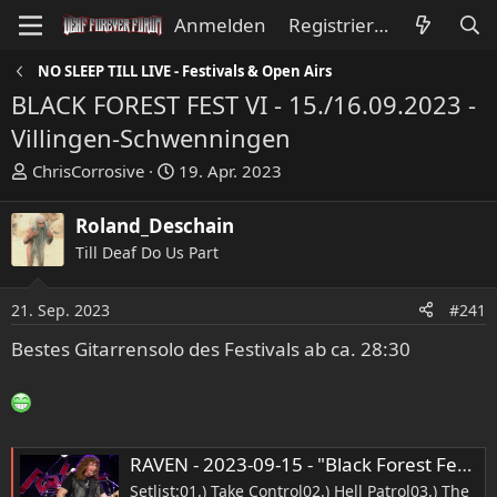
Anmelden
Registrieren
NO SLEEP TILL LIVE - Festivals & Open Airs
BLACK FOREST FEST VI - 15./16.09.2023 -
Villingen-Schwenningen
E
E
ChrisCorrosive
19. Apr. 2023
r
r
s
s
Roland_Deschain
t
t
Till Deaf Do Us Part
e
e
l
l
l
l
21. Sep. 2023
#241
e
t
Bestes Gitarrensolo des Festivals ab ca. 28:30
r
a
m
RAVEN - 2023-09-15 - "Black Forest Fest VI" - VS-Villingen, Germany - Full Live Set - Complete Show
Setlist:01.) Take Control02.) Hell Patrol03.) The