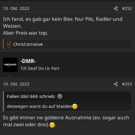
o
10. Okt. 2023
#252
n
e
Ich fand, es gab gar kein Bier. Nur Pils, Radler und
n
Weizen.
:
Aber Preis war top.
ChrisCorrosive
R
e
a
-DMR-
k
Till Deaf Do Us Part
t
i
o
10. Okt. 2023
#253
n
e
Fallen Idol 666 schrieb:
n
:
deswegen warst du auf Maiden
Es gibt immer ne goldene Ausnahme (ev. sogar auch
mal zwei oder drei)
.