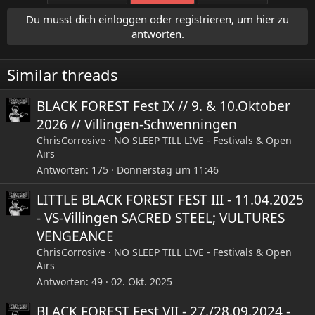
t
Du musst dich einloggen oder registrieren, um hier zu
i
antworten.
o
n
e
Similar threads
n
:
BLACK FOREST Fest IX // 9. & 10.Oktober
2026 // Villingen-Schwenningen
ChrisCorrosive
NO SLEEP TILL LIVE - Festivals & Open
Airs
Antworten
175
Donnerstag um 11:46
LITTLE BLACK FOREST FEST III - 11.04.2025
- VS-Villingen SACRED STEEL; VULTURES
VENGEANCE
ChrisCorrosive
NO SLEEP TILL LIVE - Festivals & Open
Airs
Antworten
49
02. Okt. 2025
BLACK FOREST Fest VII - 27./28.09.2024 -