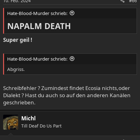
10. Feb. 2024
#66
n
e
Hate-Blood-Murder schrieb:
n
:
NAPALM DEATH
Super geil !
Hate-Blood-Murder schrieb:
Abgriss.
Schreibfehler ? Zumindest findet Ecosia nichts,oder
Dialekt ? Hast du auch so auf den anderen Kanälen
geschrieben.
Michl
Till Deaf Do Us Part