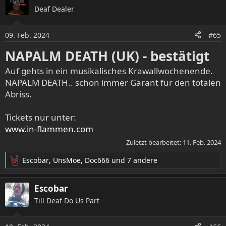
Deaf Dealer
09. Feb. 2024
#65
NAPALM DEATH (UK) - bestätigt
Auf gehts in ein musikalisches Krawallwochenende.
NAPALM DEATH.. schon immer Garant für den totalen
Abriss.
Tickets nur unter:
www.in-flammen.com
Zuletzt bearbeitet:
11. Feb. 2024
Escobar
,
UnsMoe
,
Doc666
und 7 andere
R
e
a
Escobar
k
Till Deaf Do Us Part
t
i
o