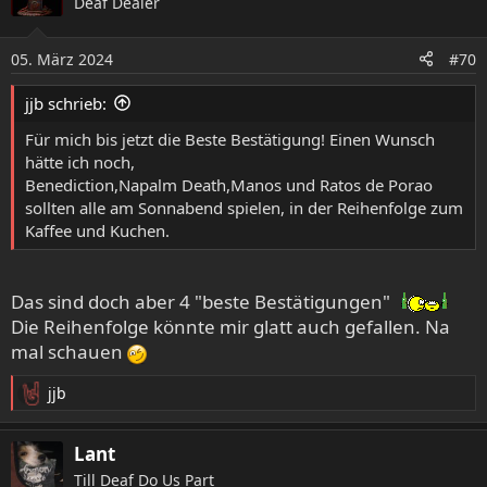
Deaf Dealer
t
i
o
05. März 2024
#70
n
e
jjb schrieb:
n
:
Für mich bis jetzt die Beste Bestätigung! Einen Wunsch
hätte ich noch,
Benediction,Napalm Death,Manos und Ratos de Porao
sollten alle am Sonnabend spielen, in der Reihenfolge zum
Kaffee und Kuchen.
Das sind doch aber 4 "beste Bestätigungen"
Die Reihenfolge könnte mir glatt auch gefallen. Na
mal schauen
jjb
R
e
a
Lant
k
Till Deaf Do Us Part
t