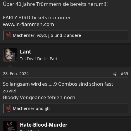
Über 40 Jahre Trümmern sie bereits herum!!!
EARLY BIRD Tickets nur unter:
www.in-flammen.com
Macherner
,
voyd
,
jjb
und 2 andere
R
e
a
Lant
k
Till Deaf Do Us Part
t
i
o
28. Feb. 2024
#69
n
e
So langsam wird es…..9 Combos sind schon fast
n
zuviel.
:
Bloody Vengeance fehlen noch
Macherner
und
jjb
R
e
a
Hate-Blood-Murder
k