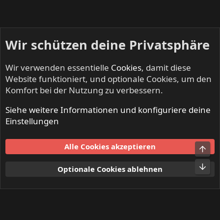
Wir schützen deine Privatsphäre
Wir verwenden essentielle
Cookies
, damit diese
Website funktioniert, und optionale Cookies, um den
Komfort bei der Nutzung zu verbessern.
Siehe weitere Informationen und konfiguriere deine
NO SLEEP TILL LIVE - Festivals & Open Airs
Einstellungen
Cookies
Alle Cookies akzeptieren
Obe
Kontakt
Nutzungsbedingungen
Datenschutz
Hilfe und Impressum
Start
R
Unt
Optionale Cookies ablehnen
S
S
®
Community platform by XenForo
© 2010-2024 XenForo Ltd.