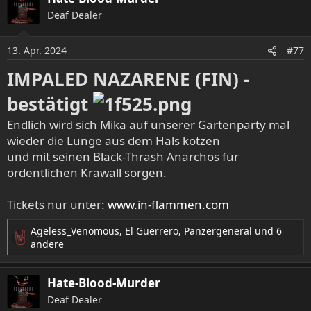
Deaf Dealer
13. Apr. 2024
#77
IMPALED NAZARENE (FIN) -
bestätigt
Endlich wird sich Mika auf unserer Gartenparty mal
wieder die Lunge aus dem Hals kotzen
und mit seinen Black-Thrash Anarchos für
ordentlichen Krawall sorgen.
Tickets nur unter:
www.in-flammen.com
Ageless_Venomous
,
El Guerrero
,
Panzergeneral
und 6
R
andere
e
a
Hate-Blood-Murder
k
t
Deaf Dealer
i