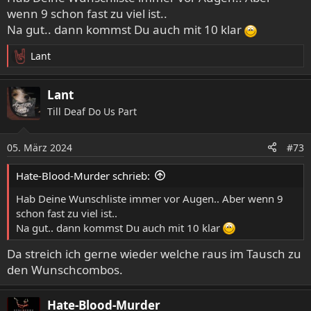
wenn 9 schon fast zu viel ist..
Na gut.. dann kommst Du auch mit 10 klar
Lant
R
e
a
Lant
k
Till Deaf Do Us Part
t
i
o
05. März 2024
#73
n
e
Hate-Blood-Murder schrieb:
n
:
Hab Deine Wunschliste immer vor Augen.. Aber wenn 9
schon fast zu viel ist..
Na gut.. dann kommst Du auch mit 10 klar
Da streich ich gerne wieder welche raus im Tausch zu
den Wunschcombos.
Hate-Blood-Murder