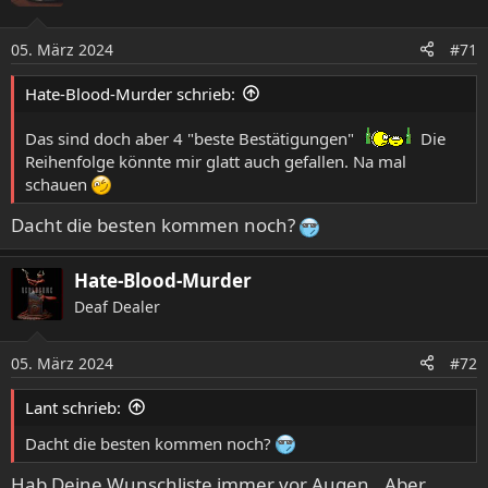
i
o
05. März 2024
#71
n
e
Hate-Blood-Murder schrieb:
n
:
Das sind doch aber 4 "beste Bestätigungen"
Die
Reihenfolge könnte mir glatt auch gefallen. Na mal
schauen
Dacht die besten kommen noch?
Hate-Blood-Murder
Deaf Dealer
05. März 2024
#72
Lant schrieb:
Dacht die besten kommen noch?
Hab Deine Wunschliste immer vor Augen.. Aber