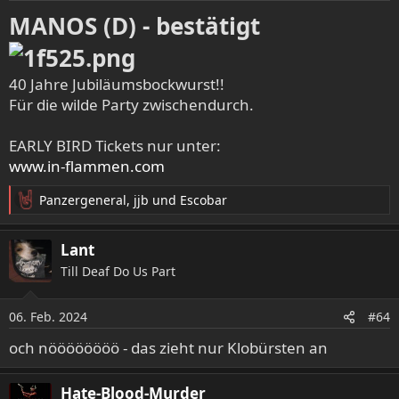
MANOS (D) - bestätigt
40 Jahre Jubiläumsbockwurst!!
Für die wilde Party zwischendurch.
EARLY BIRD Tickets nur unter:
www.in-flammen.com
Panzergeneral
,
jjb
und
Escobar
R
e
a
Lant
k
Till Deaf Do Us Part
t
i
o
06. Feb. 2024
#64
n
e
och nöööööööö - das zieht nur Klobürsten an
n
:
Hate-Blood-Murder