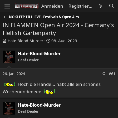
Anmelden
Registrieren
NO SLEEP TILL LIVE - Festivals & Open Airs
IN FLAMMEN Open Air 2024 - Germany´s
Hellish Gartenparty
E
E
Hate-Blood-Murder
08. Aug. 2023
r
r
s
s
Hate-Blood-Murder
t
t
Deaf Dealer
e
e
l
l
l
l
26. Jan. 2024
#61
e
t
Hoch die Hände... habt alle ein schönes
r
a
m
Wochenendeeeee
Hate-Blood-Murder
Deaf Dealer