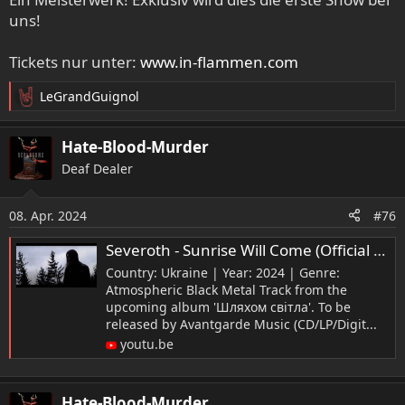
uns!
Tickets nur unter:
www.in-flammen.com
LeGrandGuignol
R
e
a
Hate-Blood-Murder
k
Deaf Dealer
t
i
o
08. Apr. 2024
#76
n
e
Severoth - Sunrise Will Come (Official Music Video)
n
Country: Ukraine | Year: 2024 | Genre:
:
Atmospheric Black Metal Track from the
upcoming album 'Шляхом світла'. To be
released by Avantgarde Music (CD/LP/Digit...
youtu.be
Hate-Blood-Murder