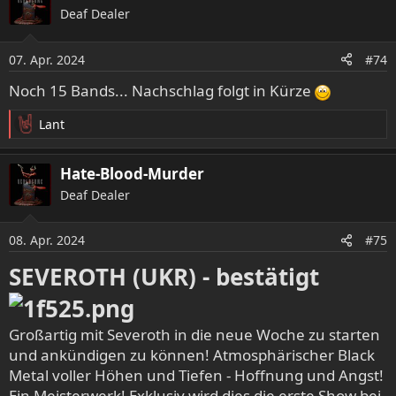
Deaf Dealer
07. Apr. 2024
#74
Noch 15 Bands... Nachschlag folgt in Kürze
Lant
R
e
a
Hate-Blood-Murder
k
Deaf Dealer
t
i
o
08. Apr. 2024
#75
n
e
SEVEROTH (UKR) - bestätigt
n
:
Großartig mit Severoth in die neue Woche zu starten
und ankündigen zu können! Atmosphärischer Black
Metal voller Höhen und Tiefen - Hoffnung und Angst!
Ein Meisterwerk! Exklusiv wird dies die erste Show bei