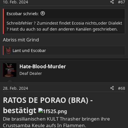
10. Feb. 2024
#67
Escobar schrieb:
Schreibfehler ? Zumindest findet Ecosia nichts,oder Dialekt
? Hast du auch so auf den anderen Kanälen geschrieben.
Abriss mit Grind
Lant
und
Escobar
R
e
a
Hate-Blood-Murder
k
Deaf Dealer
t
i
o
28. Feb. 2024
#68
n
e
RATOS DE PORAO (BRA) -
n
:
bestätigt
Die brasilianischen KULT Thrasher bringen ihre
Crustsamba Keule aufs In Flammen.