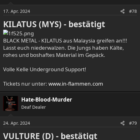
o
17. Apr. 2024
n
#78
e
KILATUS (MYS) - bestätigt
n
:
BLACK METAL - KILATUS aus Malaysia greifen an!!!
Lasst euch niederwalzen. Die Jungs haben Kälte,
rohes und boshaftes Material im Gepäck.
Volle Kelle Underground Support!
Tickets nur unter:
www.in-flammen.com
Hate-Blood-Murder
Deaf Dealer
24. Apr. 2024
#79
VULTURE (D) - bestätigt