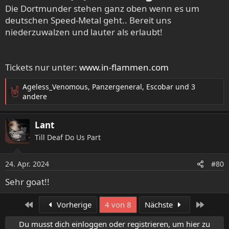
Die Dortmunder stehen ganz oben wenn es um
deutschen Speed-Metal geht.. Bereit uns
niederzuwalzen und lauter als erlaubt!
Tickets nur unter:
www.in-flammen.com
Ageless_Venomous
,
Panzergeneral
,
Escobar
und 3
R
andere
e
a
Lant
k
t
Till Deaf Do Us Part
i
o
24. Apr. 2024
n
#80
e
Sehr goat!!
n
:
Erste
Letzte
Vorherige
4 von 8
Nächste
Du musst dich einloggen oder registrieren, um hier zu