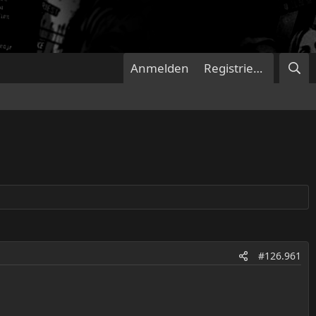
Anmelden
Registrieren
#126.961