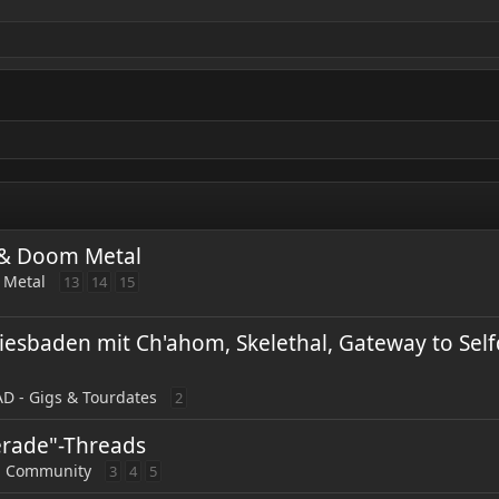
l & Doom Metal
 Metal
13
14
15
Wiesbaden mit Ch'ahom, Skelethal, Gateway to Self
 - Gigs & Tourdates
2
erade"-Threads
- Community
3
4
5