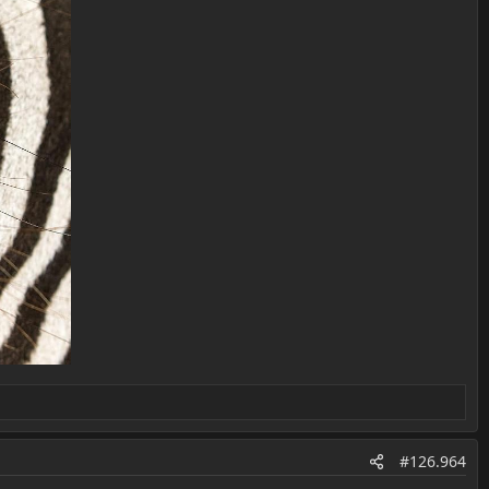
#126.964