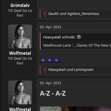
Grimdalv
Till Deaf Do Us
Gaukli
und
Ageless_Venomous
Part
R
e
a
03. Apr. 2023
k
t
Heavyatall schrieb:
i
o
Steelhouse Lane : ...Slaves Of The New 
n
Wolfmetal
e
n
Till Deaf Do Us
:
Part
Heavyatall
und
Lemmysven
R
e
a
03. Apr. 2023
k
t
A-Z - A-Z
i
o
n
Wolfmetal
e