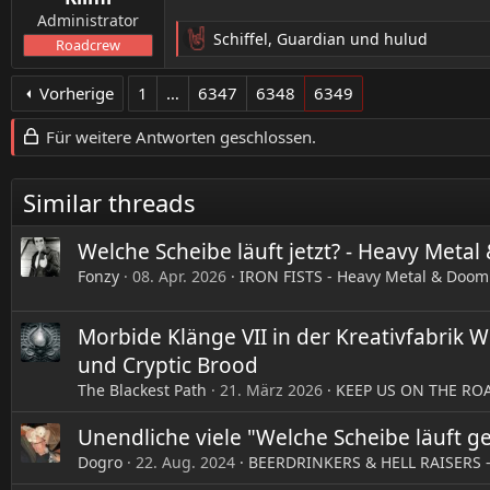
Administrator
Schiffel
,
Guardian
und
hulud
Roadcrew
R
e
a
Vorherige
1
…
6347
6348
6349
k
t
Für weitere Antworten geschlossen.
i
o
n
Similar threads
e
n
Welche Scheibe läuft jetzt? - Heavy Meta
:
Fonzy
08. Apr. 2026
IRON FISTS - Heavy Metal & Doom
Morbide Klänge VII in der Kreativfabrik 
und Cryptic Brood
The Blackest Path
21. März 2026
KEEP US ON THE ROAD
Unendliche viele "Welche Scheibe läuft g
Dogro
22. Aug. 2024
BEERDRINKERS & HELL RAISERS 