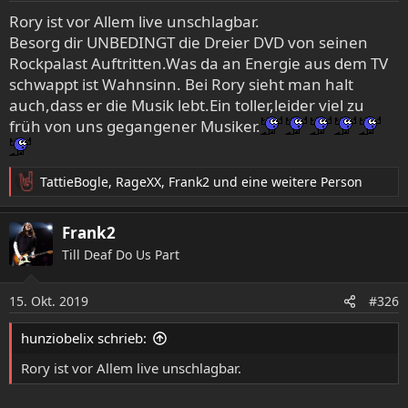
e
Rory ist vor Allem live unschlagbar.
n
Besorg dir UNBEDINGT die Dreier DVD von seinen
:
Rockpalast Auftritten.Was da an Energie aus dem TV
schwappt ist Wahnsinn. Bei Rory sieht man halt
auch,dass er die Musik lebt.Ein toller,leider viel zu
früh von uns gegangener Musiker.
TattieBogle
,
RageXX
,
Frank2
und eine weitere Person
R
e
a
Frank2
k
Till Deaf Do Us Part
t
i
o
15. Okt. 2019
#326
n
e
hunziobelix schrieb:
n
:
Rory ist vor Allem live unschlagbar.