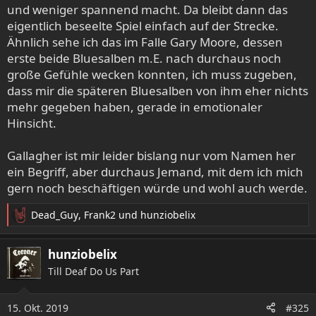
und weniger spannend macht. Da bleibt dann das
eigentlich beseelte Spiel einfach auf der Strecke.
Ähnlich sehe ich das im Falle Gary Moore, dessen
erste beide Bluesalben m.E. nach durchaus noch
große Gefühle wecken konnten, ich muss zugeben,
dass mir die späteren Bluesalben von ihm eher nichts
mehr gegeben haben, gerade in emotionaler
Hinsicht.
Gallagher ist mir leider bislang nur vom Namen her
ein Begriff, aber durchaus Jemand, mit dem ich mich
gern noch beschäftigen würde und wohl auch werde.
Dead_Guy
,
Frank2
und
hunziobelix
R
e
a
hunziobelix
k
Till Deaf Do Us Part
t
i
o
15. Okt. 2019
#325
n