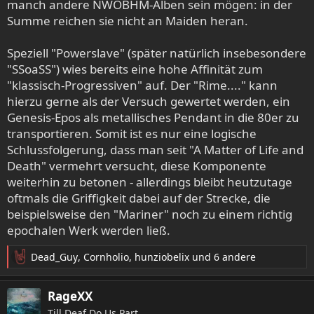
manch andere NWOBHM-Alben sein mögen: in der
Summe reichen sie nicht an Maiden heran.
Speziell "Powerslave" (später natürlich insebesondere
"SSoaSS") wies bereits eine hohe Affinität zum
"klassisch-Progressiven" auf. Der "Rime...." kann
hierzu gerne als der Versuch gewertet werden, ein
Genesis-Epos als metallisches Pendant in die 80er zu
transportieren. Somit ist es nur eine logische
Schlussfolgerung, dass man seit "A Matter of Life and
Death" vermehrt versucht, diese Komponente
weiterhin zu betonen - allerdings bleibt heutzutage
oftmals die Griffigkeit dabei auf der Strecke, die
beispielsweise den "Mariner" noch zu einem richtig
epochalen Werk werden ließ.
Dead_Guy
,
Cornholio
,
hunziobelix
und 6 andere
R
e
a
RageXX
k
Till Deaf Do Us Part