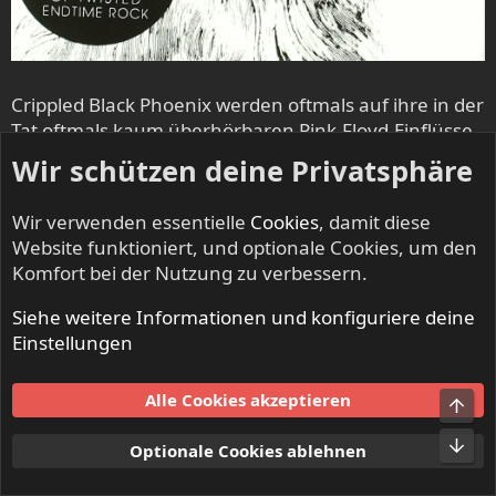
Crippled Black Phoenix werden oftmals auf ihre in der
Tat oftmals kaum überhörbaren Pink-Floyd-Einflüsse
reduziert. Dass Justin Greaves und seine stetig
Wir schützen deine Privatsphäre
wechselnden Mitstreiter allerdings daraus etwas
völlig Eigenständiges kreiert haben und die
Wir verwenden essentielle
Cookies
, damit diese
verwendeten "floydschen" Stilelemente leidlich nur
Website funktioniert, und optionale Cookies, um den
ein
Bestandteil eines Sounds sind, den man schlicht
Komfort bei der Nutzung zu verbessern.
als "mächtig" titulieren muss, wird hierbei permanent
übersehen.
Siehe weitere Informationen und konfiguriere deine
Einstellungen
Kaum eine Band der "Neuzeit" transportiert
Schwermut in Verbindung mit Melodie und
Alle Cookies akzeptieren
Obe
Heavyness (wird immer sehr gerne übersehen - m.E.
nach ist die Härte in der Musik von CBP um
Längen
Unt
Optionale Cookies ablehnen
packender und intensiver als bei so manchen
Stilrichtungen, die sich schlicht auf Drescherei