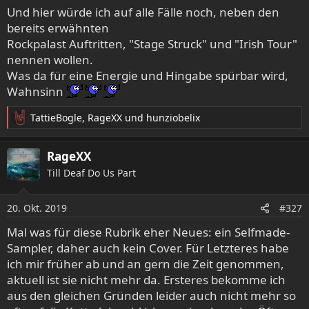
Und hier würde ich auf alle Fälle noch, neben den
bereits erwähnten
Rockpalast Auftritten, "Stage Struck" und "Irish Tour"
nennen wollen.
Was da für eine Energie und Hingabe spürbar wird,
Wahnsinn
TattieBogle
,
RageXX
und
hunziobelix
R
e
a
RageXX
k
Till Deaf Do Us Part
t
i
o
20. Okt. 2019
#327
n
e
Mal was für diese Rubrik eher Neues: ein Selfmade-
n
Sampler, daher auch kein Cover. Für Letzteres habe
:
ich mir früher ab und an gern die Zeit genommen,
aktuell ist sie nicht mehr da. Ersteres bekomme ich
aus den gleichen Gründen leider auch nicht mehr so