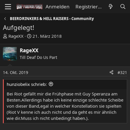
Anmelden
Registrieren
BEERDRINKERS & HELL RAISERS - Community
Aufgelegt!
E
E
RageXX
21. März 2018
r
r
s
s
RageXX
t
t
Till Deaf Do Us Part
e
e
l
l
l
l
14. Okt. 2019
#321
e
t
hunziobelix schrieb:
r
a
m
Bei Riot gefällt mir die Frühphase mit Guy Speranza am
Besten.Allerdings habe ich keine einzige schlechte Scheibe
von dieser Band,egal in welcher Konstellation sie spielten
(Riot V kenne ich auch nicht und da geht es mir ähnlich
wie dir.Muss ich nicht unbedingt haben.).