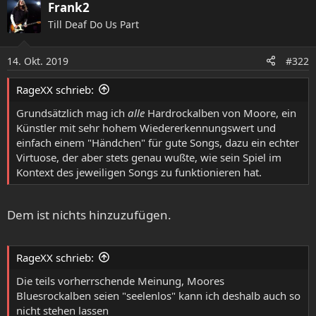
a
Frank2
k
Till Deaf Do Us Part
t
i
o
14. Okt. 2019
#322
n
e
RageXX schrieb:
n
:
Grundsätzlich mag ich
alle
Hardrockalben von Moore, ein
Künstler mit sehr hohem Wiedererkennungswert und
einfach einem "Händchen" für gute Songs, dazu ein echter
Virtuose, der aber stets genau wußte, wie sein Spiel im
Kontext des jeweiligen Songs zu funktionieren hat.
Dem ist nichts hinzuzufügen.
RageXX schrieb:
Die teils vorherrschende Meinung, Moores
Bluesrockalben seien "seelenlos" kann ich deshalb auch so
nicht stehen lassen