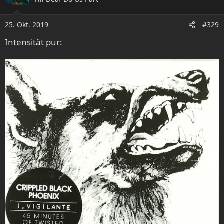
t
i
o
25. Okt. 2019
#329
n
e
Intensität pur:
n
: