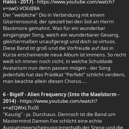
Halos - 2017)
-
https://www.youtube.com/watch?
v=swO-VOEdIBA
Der "weibliche" Dio in Verbindung mit einem
Gitarrensound, der speziell bei den Soli an Herrn
Blackmore gemahnt. Was für ein wunderbar
eingängiger Song, welch ein wunderbarer Gesang,
gleichermaßen unaufgeregt und doch so virtuos.
Diese Band ist groß und die Vorfreude auf das in
Kürze erscheinende neue Album ist immens. So recht
weiß ich immer noch nicht, in welche Schublade
Avatarium nun denn passen mögen - der Song
jedenfalls hat das Prädikat "Perfekt" schlicht verdient,
man beachte allein diesen Chorus....
6 - Bigelf - Alien Frequency (Into the Maelstorm -
2014)
-
https://www.youtube.com/watch?
v=aEQWxLTcc0I
"Kauzig" - ja. Durchaus. Dennoch ist die Band um
Mastermind Damon Fox schlicht eine echte
Ausnahmeerscheinung innerhalb der Szene und die