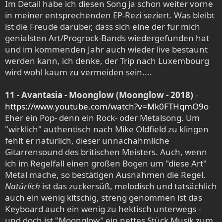
Im Detail habe ich diesen Song ja schon weiter vorne
in meiner entsprechenden EP-Rezi seziert. Was bleibt
ist die Freude darüber, dass sich eine der für mich
genialsten Art/Progrock-Bands wiedergefunden hat
und im kommenden Jahr auch wieder live bestaunt
werden kann, ich denke, der Trip nach Luxembourg
wird wohl kaum zu vermeiden sein....
11 - Avantasia - Moonglow (Moonglow - 2018)
-
https://www.youtube.com/watch?v=Mk0FTHqmO9o
Eher ein Pop- denn ein Rock- oder Metalsong. Um
"wirklich" authentisch nach Mike Oldfield zu klingen
fehlt er natürlich, dieser unnachahmliche
Gitarrensound des britischen Meisters. Auch, wenn
ich im Regelfall einen großen Bogen um "diese Art"
Metal mache, so bestätigen Ausnahmen die Regel.
Natürlich
ist das zuckersüß, melodisch und tatsächlich
auch ein wenig kitschig, streng genommen ist das
Keyboard auch ein wenig zu hektisch unterwegs -
und doch ist "Moonglow" ein nettes Stück Musik zum