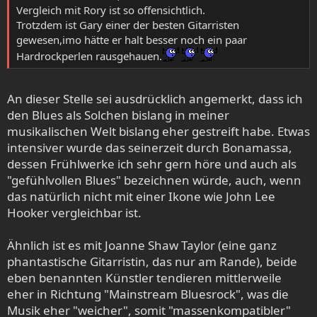
of the Sun" ).
Vergleich mit Rory ist so offensichtlich.
Beide hatten/haben einen mehr (Shepherd) oder weniger
Trotzdem ist Gary einer der besten Gitarristen
(Gallagher ) aus-
gewesen,imo hätte er halt besser noch ein paar
geprägten Rockhintergrund und haben diesen perfekt mit
Hardrockperlen rausgehauen.
dem klassischen
Blueshintergrund zu verbinden verstanden.
Etwas, was ich bei Moore immer vermisst habe.
An dieser Stelle sei ausdrücklich angemerkt, dass ich
Das er den Blues spielen konnte, daran besteht kein
den Blues als Solchen bislang in meiner
Zweifel.
musikalischen Welt bislang eher gestreift habe. Etwas
Die damit verbunden Emotionen konnte er, mir
intensiver wurde das seinerzeit durch Bonamassa,
zumindest, leider nie
dessen Frühlwerke ich sehr gern höre und auch als
vermitteln.
"gefühlvollen Blues" bezeichnen würde, auch, wenn
das natürlich nicht mit einer Ikone wie John Lee
Hooker vergleichbar ist.
Ähnlich ist es mit Joanne Shaw Taylor (eine ganz
phantastische Gitarristin, das nur am Rande), beide
eben benannten Künstler tendieren mittlerweile
eher in Richtung "Mainstream Bluesrock", was die
Musik eher "weicher", somit "massenkompatibler"