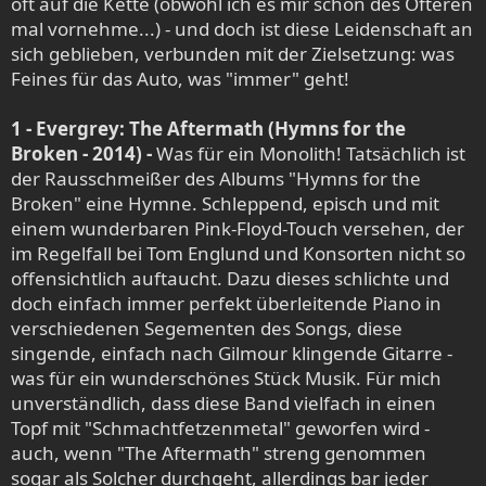
oft auf die Kette (obwohl ich es mir schon des Öfteren
mal vornehme...) - und doch ist diese Leidenschaft an
sich geblieben, verbunden mit der Zielsetzung: was
Feines für das Auto, was "immer" geht!
1 - Evergrey: The Aftermath (Hymns for the
Broken - 2014) -
Was für ein Monolith! Tatsächlich ist
der Rausschmeißer des Albums "Hymns for the
Broken" eine Hymne. Schleppend, episch und mit
einem wunderbaren Pink-Floyd-Touch versehen, der
im Regelfall bei Tom Englund und Konsorten nicht so
offensichtlich auftaucht. Dazu dieses schlichte und
doch einfach immer perfekt überleitende Piano in
verschiedenen Segementen des Songs, diese
singende, einfach nach Gilmour klingende Gitarre -
was für ein wunderschönes Stück Musik. Für mich
unverständlich, dass diese Band vielfach in einen
Topf mit "Schmachtfetzenmetal" geworfen wird -
auch, wenn "The Aftermath" streng genommen
sogar als Solcher durchgeht, allerdings bar jeder