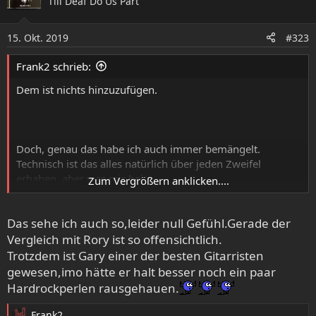
Till Deaf Do Us Part
t
i
o
15. Okt. 2019
#323
n
e
Frank2 schrieb:
n
:
Dem ist nichts hinzuzufügen.
Doch, genau das habe ich auch immer bemängelt.
Technisch ist das alles natürlich über jeden Zweifel
erhaben, aber was mir bei
Zum Vergrößern anklicken....
den Alben immer gefehlt hat war eben das Gefühl.
Und gerade im Bluesrocksektor DER Faktor schlechthin.
Das sehe ich auch so,leider null Gefühl.Gerade der
Hör Dir mal einen Mann wie Rory Gallagher an.
Der war weißgott kein perfekter Gitarrist, aber was der
Vergleich mit Rory ist so offensichtlich.
aus dem Griffbrett
Trotzdem ist Gary einer der besten Gitarristen
gezaubert hat war Emotion pur.
gewesen,imo hätte er halt besser noch ein paar
Oder, um mal eine aktuelles Beispiel ins Rennen zu
Hardrockperlen rausgehauen.
schicken, Kenny Wayne
Shepherd ( höre beispielsweise die Liveversion von "Heat
Frank2