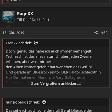
R
of the Sun" ).
e
Beide hatten/haben einen mehr (Shepherd) oder weniger
a
RageXX
(Gallagher ) aus-
k
geprägten Rockhintergrund und haben diesen perfekt mit
Till Deaf Do Us Part
t
dem klassischen
i
Blueshintergrund zu verbinden verstanden.
o
15. Okt. 2019
#324
n
Etwas, was ich bei Moore immer vermisst habe.
e
Das er den Blues spielen konnte, daran besteht kein
Frank2 schrieb:
n
Zweifel.
:
Die damit verbunden Emotionen konnte er, mir
Doch, genau das habe ich auch immer bemängelt.
zumindest, leider nie
Technisch ist das alles natürlich über jeden Zweifel
vermitteln.
erhaben, aber was mir bei
den Alben immer gefehlt hat war eben das Gefühl.
Und gerade im Bluesrocksektor DER Faktor schlechthin.
Hör Dir mal einen Mann wie Rory Gallagher an.
Das kommt noch hinzu
Der war weißgott kein perfekter Gitarrist, aber was der
Zum Vergrößern anklicken....
aus dem Griffbrett
gezaubert hat war Emotion pur.
Oder, um mal eine aktuelles Beispiel ins Rennen zu
hunziobelix schrieb:
schicken, Kenny Wayne
Shepherd ( höre beispielsweise die Liveversion von "Heat
Das sehe ich auch so,leider null Gefühl.Gerade der