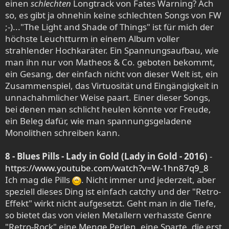
einen
schlechten
Longtrack von Fates Warning? Ach
so, es gibt ja ohnehin keine schlechten Songs von FW
;-)..."The Light and Shade of Things" ist für mich der
höchste Leuchtturm in einem Album voller
strahlender Hochkaräter. Ein Spannungsaufbau, wie
man ihn nur von Matheos & Co. geboten bekommt,
ein Gesang, der einfach nicht von dieser Welt ist, ein
Zusammenspiel, das Virtuosität und Eingängigkeit in
unnachahmlicher Weise paart. Einer dieser Songs,
bei denen man schlicht heulen könnte vor Freude,
ein Beleg dafür, wie man spannungsgeladene
Monolithen schreiben kann.
8 - Blues Pills - Lady in Gold (Lady in Gold - 2016)
-
https://www.youtube.com/watch?v=W-1hn87q9_8
Ich mag die Pills
. Nicht immer und jederzeit, aber
speziell dieses Ding ist einfach catchy und der "Retro-
Effekt" wirkt nicht aufgesetzt. Geht man in die Tiefe,
so bietet das von vielen Metallern verhasste Genre
"Retro-Rock" eine Menge Perlen, eine Sparte, die erst