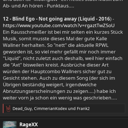
Ab- und An hören - Punktaus....
12 - Blind Ego - Not going away (Liquid - 2016
) -
https://www.youtube.com/watch?v=rgaztTwZSoU
Ein Rausschmeißer ist bei mir selten ein kurzes Stück
Musik, somit musste dieses Mal der gute Kalle
Wallner herhalten. So "nett" die aktuelle RPWL
geworden ist, so viel mehr gefällt mir noch immer
"Liquid", nicht zuletzt auch deshalb, weil hier einfach
die "Axt" bisweilen kreist. Ausbrüche dieser Art
würden der Hauptcombo Wallners sicher gut zu
Gesicht stehen. Auch zu diesem Song (der sich im
Übrigen beständig weigert, irgendwelche
Abnutzungserscheinungen zu zeigen....) habe ich
weiter vorn ja schon ein wenig was geschrieben....
Dead_Guy
,
CimmerianKodex
und
Frank2
R
e
a
RageXX
k