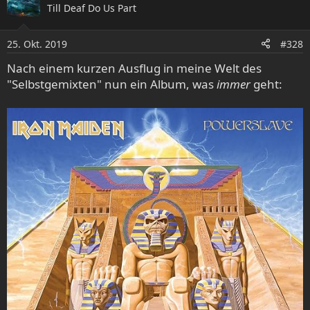
Till Deaf Do Us Part
t
i
o
25. Okt. 2019
#328
n
e
Nach einem kurzen Ausflug in meine Welt des
n
"Selbstgemixten" nun ein Album, was
immer
geht:
: