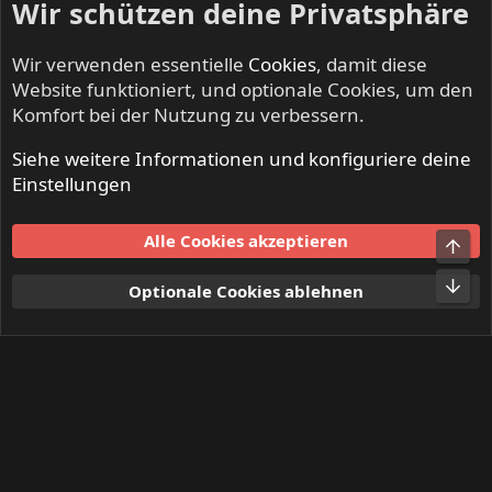
Wir schützen deine Privatsphäre
Wir verwenden essentielle
Cookies
, damit diese
Website funktioniert, und optionale Cookies, um den
Komfort bei der Nutzung zu verbessern.
Siehe weitere Informationen und konfiguriere deine
METROPOLIS - Progressive Rock & Metal
Einstellungen
Cookies
Alle Cookies akzeptieren
Obe
Kontakt
Nutzungsbedingungen
Datenschutz
Hilfe und Impressum
Start
R
Unt
Optionale Cookies ablehnen
S
S
®
Community platform by XenForo
© 2010-2024 XenForo Ltd.