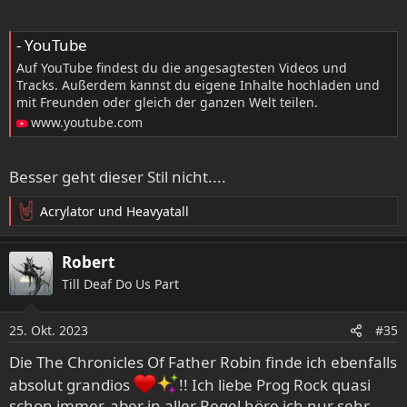
- YouTube
Auf YouTube findest du die angesagtesten Videos und
Tracks. Außerdem kannst du eigene Inhalte hochladen und
mit Freunden oder gleich der ganzen Welt teilen.
www.youtube.com
Besser geht dieser Stil nicht....
Acrylator
und
Heavyatall
R
e
a
Robert
k
Till Deaf Do Us Part
t
i
o
25. Okt. 2023
#35
n
e
Die The Chronicles Of Father Robin finde ich ebenfalls
n
absolut grandios
!! Ich liebe Prog Rock quasi
:
schon immer, aber in aller Regel höre ich nur sehr