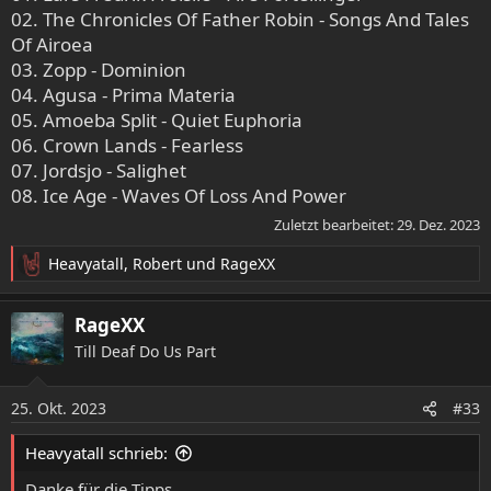
02. The Chronicles Of Father Robin - Songs And Tales
Of Airoea
03. Zopp - Dominion
04. Agusa - Prima Materia
05. Amoeba Split - Quiet Euphoria
06. Crown Lands - Fearless
07. Jordsjo - Salighet
08. Ice Age - Waves Of Loss And Power
Zuletzt bearbeitet:
29. Dez. 2023
Heavyatall
,
Robert
und
RageXX
R
e
a
RageXX
k
Till Deaf Do Us Part
t
i
o
25. Okt. 2023
#33
n
e
Heavyatall schrieb:
n
:
Danke für die Tipps.