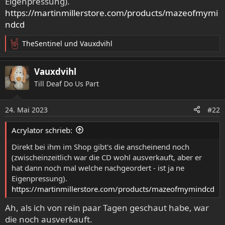
Eigenpressung).
https://martinmillerstore.com/products/mazeofmymi
ndcd
TheSentinel
und
Vauxdvihl
R
e
a
Vauxdvihl
k
Till Deaf Do Us Part
t
i
o
24. Mai 2023
#22
n
e
Acrylator schrieb:
n
:
Direkt bei ihm im Shop gibt's die anscheinend noch
(zwischeinzeitlich war die CD wohl ausverkauft, aber er
hat dann noch mal welche nachgeordert - ist ja ne
Eigenpressung).
https://martinmillerstore.com/products/mazeofmymindcd
Ah, als ich von rein paar Tagen geschaut habe, war
die noch ausverkauft.