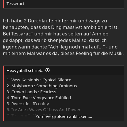
Tesseract
Ich habe 2 Durchläufe hinter mir und wage zu
behaupten, dass das Ding massivst ambitioniert ist.
Bei TessaracT und mir hat es selten auf Anhieb
geklappt, das war bisher jedes Mal so, dass ich
irgendwann dachte "Ach, leg noch mal auf..." - und
mit einem Mal war es da, dieses Feeling für die Musik.
Heavyatall schrieb:
1. Vass-Katsionis : Cynical Silence
2. Molybaron : Something Ominous
3. Crown Lands : Fearless
4. Third Eye : Vengeance Fulfilled
5. Riverside : ID.entity
6. Ice Age : Waves Of Loss And Power
7. TesseracT : War Of Being
Zum Vergrößern anklicken....
8. Mystery : Redemption