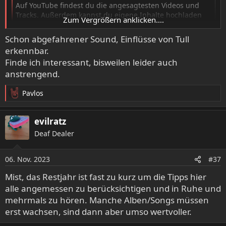
Auf YouTube findest du die angesagtesten Videos und
Tracks. Außerdem kannst du eigene Inhalte hochladen
Zum Vergrößern anklicken....
und mit Freunden oder gleich der ganzen Welt teilen.
www.youtube.com
Schon abgefahrener Sound, Einflüsse von Tull
erkennbar.
Finde ich interessant, bisweilen leider auch
Besser geht dieser Stil nicht....
anstrengend.
Pavlos
R
e
a
evilratz
k
Deaf Dealer
t
i
o
06. Nov. 2023
#37
n
e
Mist, das Restjahr ist fast zu kurz um die Tipps hier
n
alle angemessen zu berücksichtigen und in Ruhe und
:
mehrmals zu hören. Manche Alben/Songs müssen
erst wachsen, sind dann aber umso wertvoller.