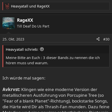
Heavyatall
und
RageXX
R
e
a
RageXX
k
Till Deaf Do Us Part
t
i
o
25. Okt. 2023
#30
n
e
Heavyatall schrieb:
n
:
Meine Bitte an Euch : 3 dieser Bands zu nennen die ich
hören muss und warum.
Ich würde mal sagen:
Avkrvst:
Klingen wie eine moderne Version der
metallischeren Ausführung von Porcupine Tree (so
"Fear of a blank Planet"-Richtung), bockstarke Songs,
die Härte wird Dir als Thrash-Fan munden. Dazu feine