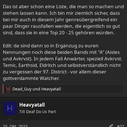
9. Katatonia : Sky Void Of Stars
Das ist aber schon eine Liste, die man so machen und
10. Soen : Memorial
11. Course Of Fate : Somnium
stehen lassen kann. Ich bin mir ziemlich sicher, dass
bei mir auch in diesem Jahr genreübergreifend ein
paar Dinger rausfallen werden, die eigentlich so gut
sind, dass sie in eine Top 20 - 25 gehören würden.
Edit: da sind dann so in Ergänzug zu euren
Nennungen noch diese beiden Bands mit "A" (Aisles
und Avkrvst). In jedem Fall Anwärter, speziell Avkrvst.
Temic, Earthsid, Eldritch und selbstverständlich nicht
zu vergessen der 97. District - vor allem dieser
gottverdammte Watcher.
Dead_Guy
und
Heavyatall
R
e
a
Heavyatall
H
k
Till Deaf Do Us Part
t
i
o
25. Okt. 2023
#27