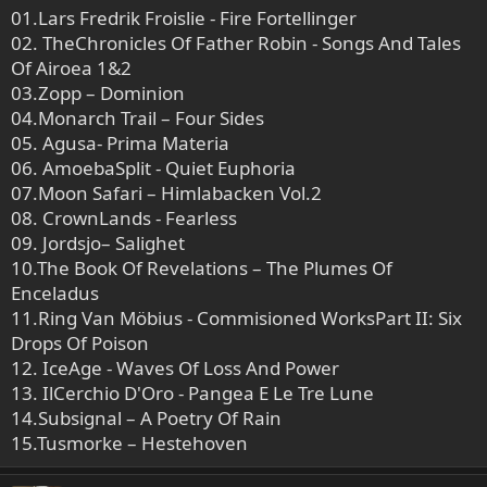
01.Lars Fredrik Froislie - Fire Fortellinger
02. TheChronicles Of Father Robin - Songs And Tales
Of Airoea 1&2
03.Zopp – Dominion
04.Monarch Trail – Four Sides
05. Agusa- Prima Materia
06. AmoebaSplit - Quiet Euphoria
07.Moon Safari – Himlabacken Vol.2
08. CrownLands - Fearless
09. Jordsjo– Salighet
10.The Book Of Revelations – The Plumes Of
Enceladus
11.Ring Van Möbius - Commisioned WorksPart II: Six
Drops Of Poison
12. IceAge - Waves Of Loss And Power
13. IlCerchio D'Oro - Pangea E Le Tre Lune
14.Subsignal – A Poetry Of Rain
15.Tusmorke – Hestehoven