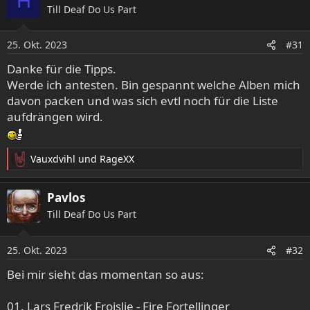
H
Till Deaf Do Us Part
t
i
o
25. Okt. 2023
#31
n
e
Danke für die Tipps.
n
Werde ich antesten. Bin gespannt welche Alben mich
:
davon packen und was sich evtl noch für die Liste
aufdrängen wird.
Vauxdvihl
und
RageXX
R
e
a
Pavlos
k
Till Deaf Do Us Part
t
i
o
25. Okt. 2023
#32
n
e
Bei mir sieht das momentan so aus:
n
:
01. Lars Fredrik Froislie - Fire Fortellinger