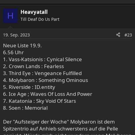
Heavyatall
H
Till Deaf Do Us Part
19. Sep. 2023
#23
Neue Liste 19.9.
6.56 Uhr
1. Vass-Katsionis : Cynical Silence
2. Crown Lands : Fearless
3. Third Eye : Vengeance Fulfilled
4. Molybaron : Something Ominous
5. Riverside : ID.entity
6. Ice Age ; Waves Of Loss And Power
7. Katatonia : Sky Void Of Stars
8. Soen : Memorial
Der "Aufsteiger der Woche" Molybaron ist dem
Spitzentrio auf Anhieb schwerstens auf die Pelle