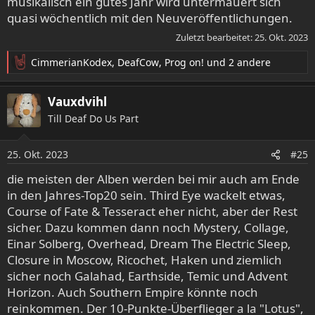
musikalisch ein gutes Jahr wird untermauert sich
quasi wöchentlich mit den Neuveröffentlichungen.
Zuletzt bearbeitet:
25. Okt. 2023
CimmerianKodex
,
DeafCow
,
Prog on!
und 2 andere
R
e
a
Vauxdvihl
k
Till Deaf Do Us Part
t
i
o
25. Okt. 2023
#25
n
e
die meisten der Alben werden bei mir auch am Ende
n
in den Jahres-Top20 sein. Third Eye wackelt etwas,
:
Course of Fate & Tesseract eher nicht, aber der Rest
sicher. Dazu kommen dann noch Mystery, Collage,
Einar Solberg, Overhead, Dream The Electric Sleep,
Closure in Moscow, Ricochet, Haken und ziemlich
sicher noch Galahad, Earthside, Temic und Advent
Horizon. Auch Southern Empire könnte noch
reinkommen. Der 10-Punkte-Überflieger a la "Lotus",