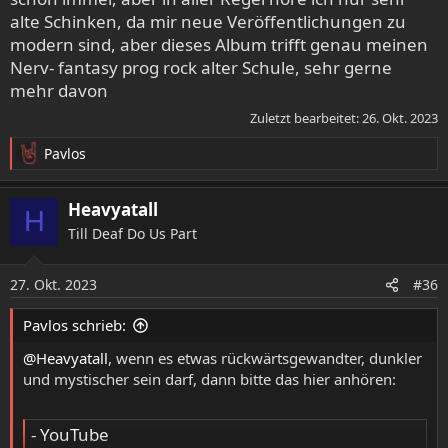
alte Schinken, da mir neue Veröffentlichungen zu
modern sind, aber dieses Album trifft genau meinen
Nerv- fantasy prog rock alter Schule, sehr gerne
mehr davon
Zuletzt bearbeitet:
26. Okt. 2023
Pavlos
R
e
a
Heavyatall
H
k
Till Deaf Do Us Part
t
i
o
27. Okt. 2023
#36
n
e
Pavlos schrieb:
n
:
@Heavyatall
, wenn es etwas rückwärtsgewandter, dunkler
und mystischer sein darf, dann bitte das hier anhören:
- YouTube