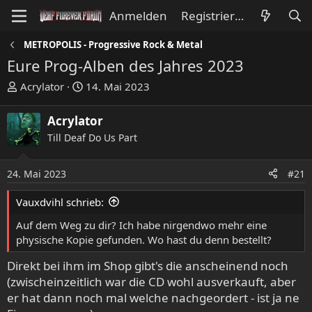
Anmelden
Registrieren
METROPOLIS - Progressive Rock & Metal
Eure Prog-Alben des Jahres 2023
E
E
Acrylator
14. Mai 2023
r
r
s
s
Acrylator
t
t
Till Deaf Do Us Part
e
e
l
l
l
l
24. Mai 2023
#21
e
t
Vauxdvihl schrieb:
r
a
m
Auf dem Weg zu dir? Ich habe nirgendwo mehr eine
physische Kopie gefunden. Wo hast du denn bestellt?
Direkt bei ihm im Shop gibt's die anscheinend noch
(zwischeinzeitlich war die CD wohl ausverkauft, aber
er hat dann noch mal welche nachgeordert - ist ja ne