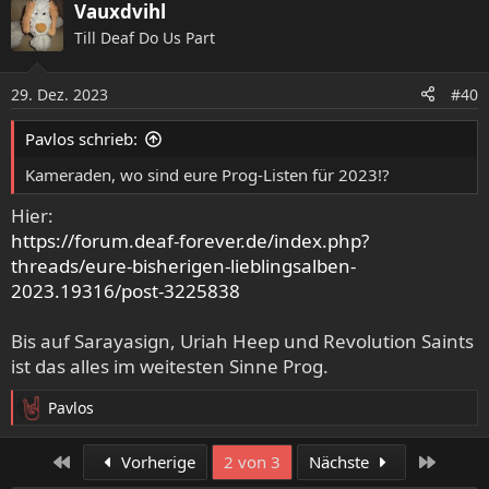
Vauxdvihl
Till Deaf Do Us Part
29. Dez. 2023
#40
Pavlos schrieb:
Kameraden, wo sind eure Prog-Listen für 2023!?
Hier:
https://forum.deaf-forever.de/index.php?
threads/eure-bisherigen-lieblingsalben-
2023.19316/post-3225838
Bis auf Sarayasign, Uriah Heep und Revolution Saints
ist das alles im weitesten Sinne Prog.
Pavlos
R
e
a
Erste
Letzte
Vorherige
2 von 3
Nächste
k