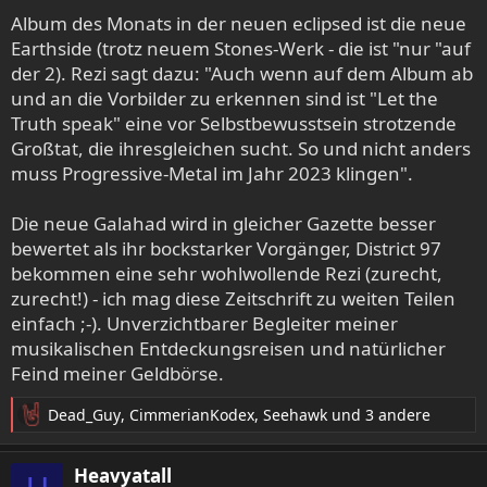
Album des Monats in der neuen eclipsed ist die neue
Earthside (trotz neuem Stones-Werk - die ist "nur "auf
der 2). Rezi sagt dazu: "Auch wenn auf dem Album ab
und an die Vorbilder zu erkennen sind ist "Let the
Truth speak" eine vor Selbstbewusstsein strotzende
Großtat, die ihresgleichen sucht. So und nicht anders
muss Progressive-Metal im Jahr 2023 klingen".
Die neue Galahad wird in gleicher Gazette besser
bewertet als ihr bockstarker Vorgänger, District 97
bekommen eine sehr wohlwollende Rezi (zurecht,
zurecht!) - ich mag diese Zeitschrift zu weiten Teilen
einfach ;-). Unverzichtbarer Begleiter meiner
musikalischen Entdeckungsreisen und natürlicher
Feind meiner Geldbörse.
Dead_Guy
,
CimmerianKodex
,
Seehawk
und 3 andere
R
e
a
Heavyatall
k