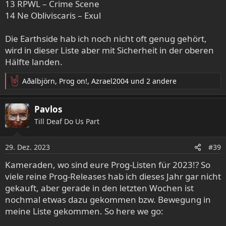
13 RPWL – Crime Scene
14 Ne Obliviscaris – Exul
Die Earthside hab ich noch nicht oft genug gehört,
wird in dieser Liste aber mit Sicherheit in der oberen
Hälfte landen.
Aðalbjörn
,
Prog on!
,
Azrael2004
und 2 andere
R
e
a
Pavlos
k
Till Deaf Do Us Part
t
i
o
29. Dez. 2023
#39
n
e
Kameraden, wo sind eure Prog-Listen für 2023!? So
n
viele reine Prog-Releases hab ich dieses Jahr gar nicht
:
gekauft, aber gerade in den letzten Wochen ist
nochmal etwas dazu gekommen bzw. Bewegung in
meine Liste gekommen. So here we go: