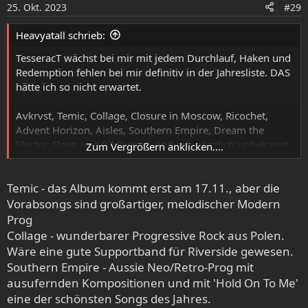
25. Okt. 2023
#29
Heavyatall schrieb:
TesseracT wächst bei mir mit jedem Durchlauf, Haken und
Redemption fehlen bei mir definitiv in der Jahresliste. DAS
hätte ich so nicht erwartet.
Avkrvst, Temic, Collage, Closure in Moscow, Ricochet,
Advent Horizon, Aisles, Southern Empire, Dream the
Electric Sleep und 97 District sind mir gänzlich unbekannt,
Zum Vergrößern anklicken....
sollte ich wohl mal ändern. Nur WANN ???
Temic - das Album kommt erst am 17.11., aber die
Meine Bitte an Euch : 3 dieser Bands zu nennen die ich
hören muss und warum.
Vorabsongs sind großartiger, melodischer Modern
Bin auf die Statements gespannt und sage schon einmal
Prog
DANKE im voraus.
Collage - wunderbarer Progressive Rock aus Polen.
Wäre eine gute Supportband für Riverside gewesen.
Overhead packt leider weder meine Ohren noch meine
Southern Empire - Aussie Neo/Retro-Prog mit
Seele.
ausufernden Kompositionen und mit 'Hold On To Me'
eine der schönsten Songs des Jahres.