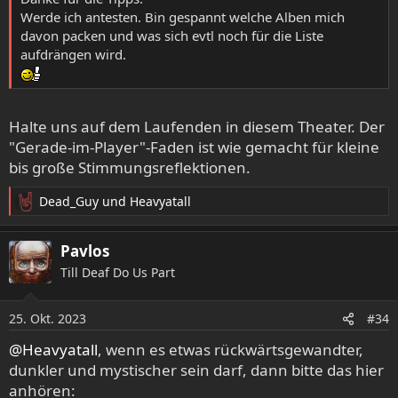
Werde ich antesten. Bin gespannt welche Alben mich
davon packen und was sich evtl noch für die Liste
aufdrängen wird.
Halte uns auf dem Laufenden in diesem Theater. Der
"Gerade-im-Player"-Faden ist wie gemacht für kleine
bis große Stimmungsreflektionen.
Dead_Guy
und
Heavyatall
R
e
a
Pavlos
k
Till Deaf Do Us Part
t
i
o
25. Okt. 2023
#34
n
e
@Heavyatall
, wenn es etwas rückwärtsgewandter,
n
dunkler und mystischer sein darf, dann bitte das hier
:
anhören: