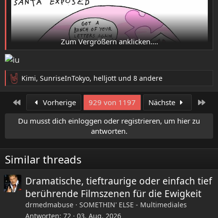
Zum Vergrößern anklicken....
Kimi
,
SunriseInTokyo
,
helljott
und 8 andere
R
e
a
Erste
Let
Vorherige
929 von 1197
Nächste
k
t
Du musst dich einloggen oder registrieren, um hier zu
i
antworten.
o
n
e
Similar threads
n
:
Dramatische, tieftraurige oder einfach tief
berührende Filmszenen für die Ewigkeit
drmedmabuse
SOMETHIN' ELSE - Multimediales
Antworten
72
03. Aug. 2026