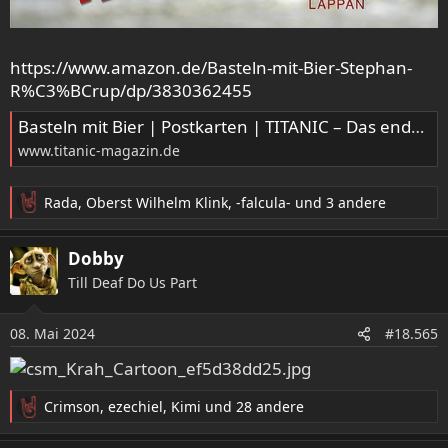
https://www.amazon.de/Basteln-mit-Bier-Stephan-
R%C3%BCrup/dp/3830362455
Basteln mit Bier | Postkarten | TITANIC – Das endgültige Satiremagazin
www.titanic-magazin.de
Rada
,
Oberst Wilhelm Klink
,
-falcula-
und 3 andere
R
e
a
Dobby
k
Till Deaf Do Us Part
t
i
o
08. Mai 2024
#18.565
n
e
n
:
Crimson
,
ezechiel
,
Kimi
und 28 andere
R
e