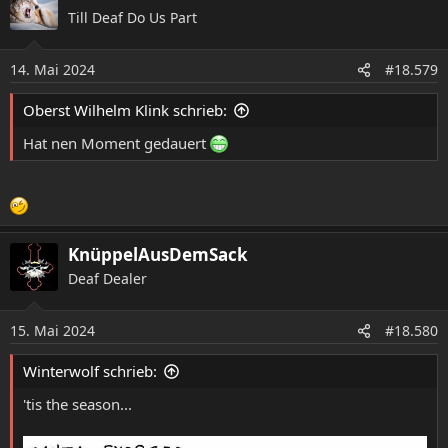
k
Till Deaf Do Us Part
t
i
o
14. Mai 2024
#18.579
n
e
Oberst Wilhelm Klink schrieb:
n
:
Hat nen Moment gedauert
KnüppelAusDemSack
Deaf Dealer
15. Mai 2024
#18.580
Winterwolf schrieb:
'tis the season...