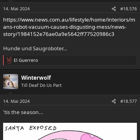
o
14. Mai 2024
#18.576
n
e
https://www.news.com.au/lifestyle/home/interiors/m
n
ans-robot-vacuum-causes-disgusting-mess/news-
:
story/1984152e76ae0a9e5642ff77520986c3
Hunde und Saugroboter…
El Guerrero
R
e
a
Winterwolf
k
Till Deaf Do Us Part
t
i
o
14. Mai 2024
#18.577
n
e
'tis the season...
n
: