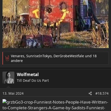
Venares
,
SunriseInTokyo
,
DerGrobeWestfale
und 18
R
andere
e
a
Wolfmetal
k
t
Till Deaf Do Us Part
i
o
13. Mai 2024
n
#18.574
e
n
: