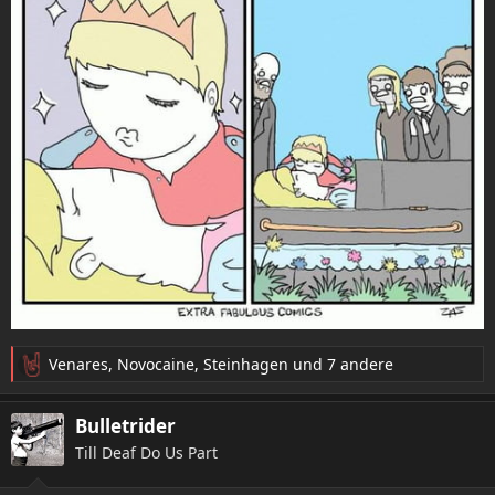
Venares
,
Novocaine
,
Steinhagen
und 7 andere
R
e
a
Bulletrider
k
Till Deaf Do Us Part
t
i