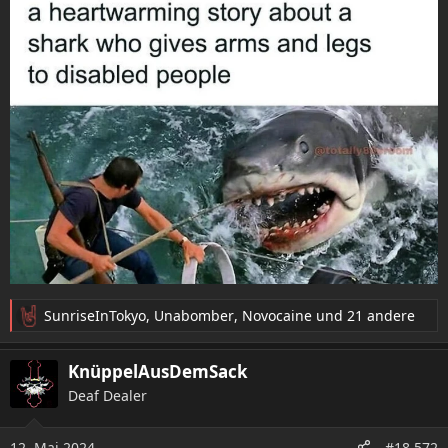
:
SunriseInTokyo
,
Unabomber
,
Novocaine
und 21 andere
R
e
a
KnüppelAusDemSack
k
Deaf Dealer
t
i
o
12. Mai 2024
#18.572