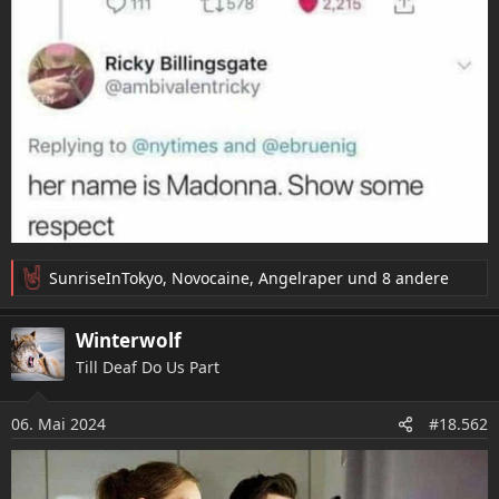
SunriseInTokyo
,
Novocaine
,
Angelraper
und 8 andere
R
e
a
Winterwolf
k
Till Deaf Do Us Part
t
i
o
06. Mai 2024
#18.562
n
e
n
: