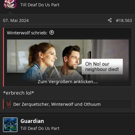
k
Till Deaf Do Us Part
t
i
o
07. Mai 2024
#18.563
n
e
Winterwolf schrieb:
n
:
Zum Vergrößern anklicken....
*erbrech lol*
Der Zerquetscher
,
Winterwolf
und
Othuum
R
e
a
Guardian
k
Till Deaf Do Us Part
t