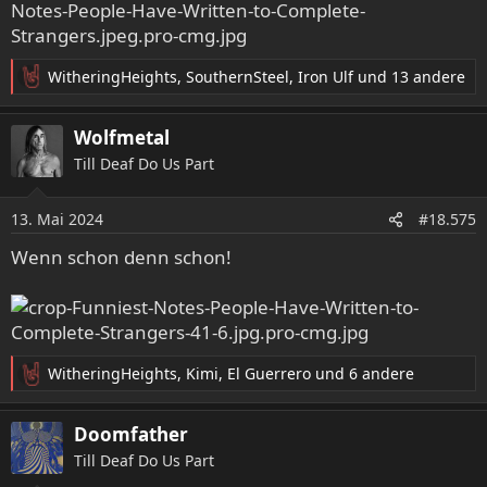
WitheringHeights
,
SouthernSteel
,
Iron Ulf
und 13 andere
R
e
a
Wolfmetal
k
Till Deaf Do Us Part
t
i
o
13. Mai 2024
#18.575
n
e
Wenn schon denn schon!
n
:
WitheringHeights
,
Kimi
,
El Guerrero
und 6 andere
R
e
a
Doomfather
k
Till Deaf Do Us Part
t
i