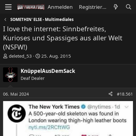
Anmelden
Registrieren
SOMETHIN' ELSE - Multimediales
I love the internet: Sinnbefreites,
Kurioses und Spassiges aus aller Welt
(NSFW!)
E
E
deleted_53
25. Aug. 2015
r
r
s
s
KnüppelAusDemSack
t
t
Deaf Dealer
e
e
l
l
l
l
06. Mai 2024
#18.561
e
t
r
a
m