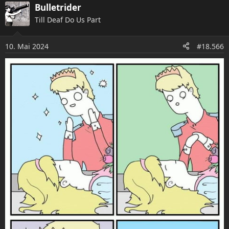
a
Bulletrider
k
Till Deaf Do Us Part
t
i
o
10. Mai 2024
#18.566
n
e
n
: