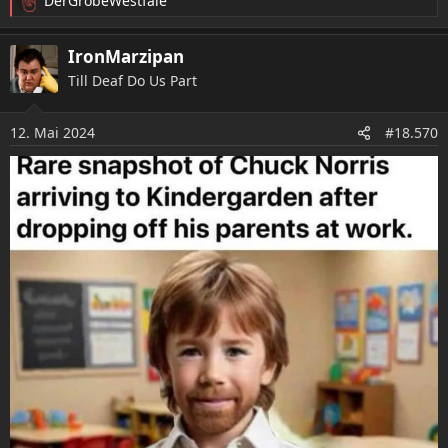
DerGrobeWestfale
R
e
a
IronMarzipan
k
Till Deaf Do Us Part
t
i
o
12. Mai 2024
#18.570
n
e
n
: