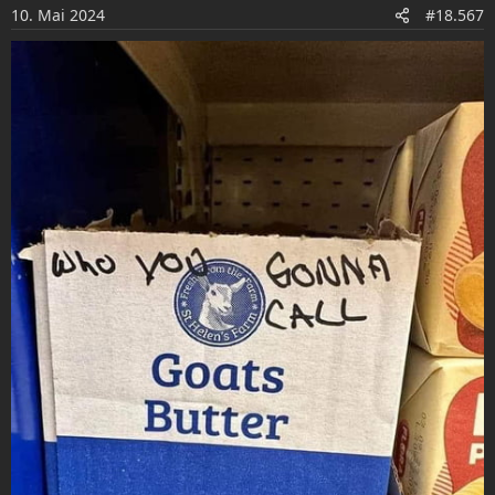
o
10. Mai 2024
#18.567
n
e
n
: