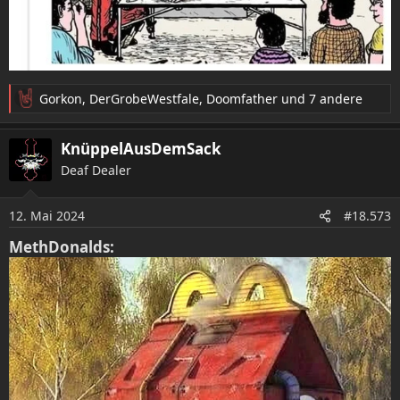
Gorkon
,
DerGrobeWestfale
,
Doomfather
und 7 andere
R
e
a
KnüppelAusDemSack
k
Deaf Dealer
t
i
o
12. Mai 2024
#18.573
n
e
MethDonalds:
n
: