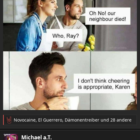
Novocaine
,
El Guerrero
,
Dämonentreiber
und 28 andere
R
e
a
Michael a.T.