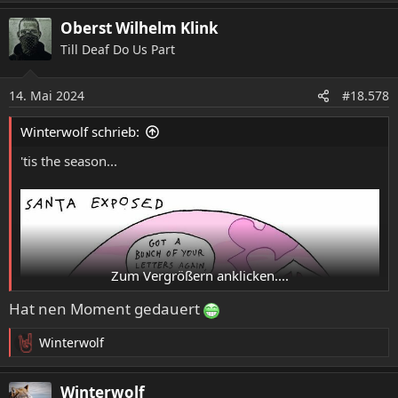
a
Oberst Wilhelm Klink
k
t
Till Deaf Do Us Part
i
o
14. Mai 2024
n
#18.578
e
n
Winterwolf schrieb:
:
'tis the season...
Zum Vergrößern anklicken....
Hat nen Moment gedauert
Winterwolf
R
e
a
Winterwolf