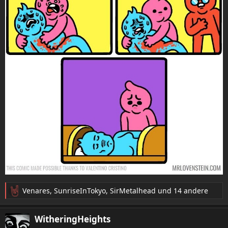
Venares
,
SunriseInTokyo
,
SirMetalhead
und 14 andere
R
e
a
WitheringHeights
k