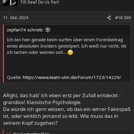
Till Deaf Do Us Part
t
i
o
11. Mai 2024
#18.569
n
e
zepfan74 schrieb:
n
:
Ich bin hier gerade beim surfen über einen Forenbeitrag
eines absoluten Insiders gestolpert. Ich weiß nur nicht, ob
ich lachen oder weinen soll....
Quelle:
https://www.team-ulm.de/Forum/1723/14229/
ARghl, das hab' ich eben erst per Zufall entdeckt -
grandios! Klassische Psychologie.
Da würde ich gern wissen, ob das ein wirrer Fakespaß
ist, oder wirklich jemand so lebt. Wie muss das in
seinem Kopf zugehen?