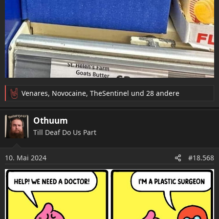
Venares
,
Novocaine
,
TheSentinel
und 28 andere
R
e
a
Othuum
k
Till Deaf Do Us Part
t
i
o
10. Mai 2024
#18.568
n
e
n
: