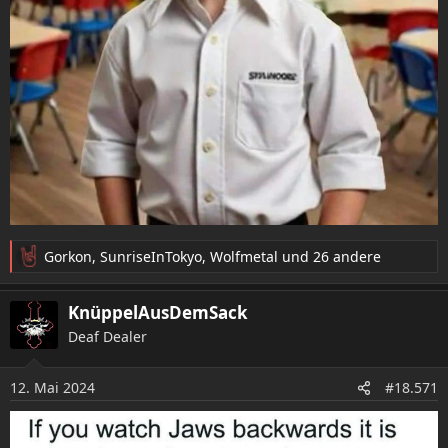
Gorkon
,
SunriseInTokyo
,
Wolfmetal
und 26 andere
R
e
a
KnüppelAusDemSack
k
Deaf Dealer
t
i
o
12. Mai 2024
#18.571
n
e
n