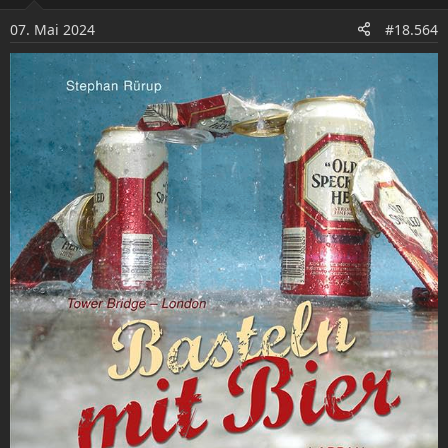
i
o
07. Mai 2024
#18.564
n
e
n
: