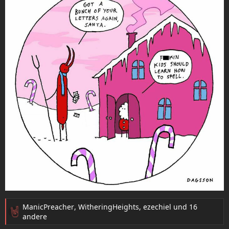
ManicPreacher
,
WitheringHeights
,
ezechiel
und 16
R
andere
e