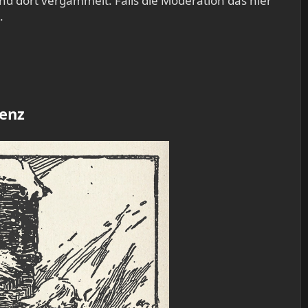
nd dort vergammelt. Falls die Moderation das hier
.
lenz