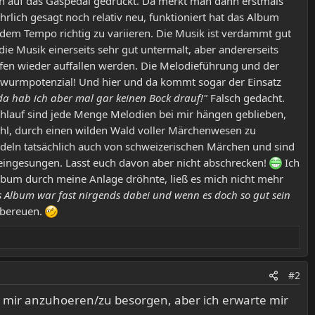
n auf das Gaspedal gedrückt. Da merkt man dann erstmals
rlich gesagt noch relativ neu, funktioniert hat das Album
 dem Tempo richtig zu variieren. Die Musik ist verdammt gut
 die Musik einerseits sehr gut untermalt, aber andererseits
ufen wieder auffallen werden. Die Melodieführung und der
hrwurmpotenzial! Und hier und da kommt sogar der Einsatz
da hab ich aber mal gar keinen Bock drauf!"
Falsch gedacht.
hlauf sind jede Menge Melodien bei mir hängen geblieben,
ühl, durch einen wilden Wald voller Märchenwesen zu
ndeln tatsächlich auch von schweizerischen Märchen und sind
d eingesungen. Lasst euch davon aber nicht abschrecken!
Ich
s Album durch meine Anlage dröhnte, ließ es mich nicht mehr
ses Album war fast nirgends dabei und wenn es doch so gut sein
bereuen.
#2
 mir anzuhoeren/zu besorgen, aber ich erwarte mir