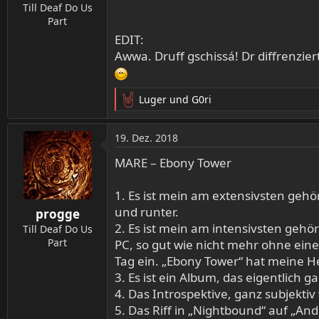
n
Till Deaf Do Us
:
Part
EDIT:
Awwa. Druff gschissá! Dr diffrenzie
Luger
und
G0ri
R
e
a
19. Dez. 2018
k
t
MARE – Ebony Tower
i
o
1. Es ist mein am extensivsten gehö
n
und runter.
progge
e
2. Es ist mein am intensivsten geh
n
Till Deaf Do Us
:
Part
PC, so gut wie nicht mehr ohne eine 
Tag ein. „Ebony Tower“ hat meine H
3. Es ist ein Album, das eigentlich
4. Das Introspektive, ganz subjekt
5. Das Riff in „Nightbound“ auf „And