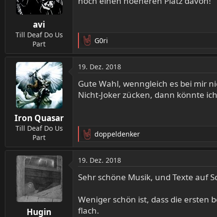
noch einen hoeheren Platz davon!
o
n
avi
e
n
Till Deaf Do Us
G0ri
:
Part
R
e
a
19. Dez. 2018
k
t
Gute Wahl, wenngleich es bei mir n
i
Nicht-Joker zücken, dann könnte ic
o
n
Iron Quasar
e
n
Till Deaf Do Us
doppeldenker
:
Part
R
e
a
19. Dez. 2018
k
t
Sehr schöne Musik, und Texte auf Sc
i
o
Weniger schön ist, dass die ersten 
n
flach.
Hugin
e