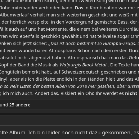
rd. Die Ruhe vor dem Sturm, denn im zweiten Song wird dermaße
d Rohe miteinander verbinden kann.
Das
in Kombination war mir eh
 Albumverlauf verhält man sich weiterhin geschickt und weiß mit
t der herrlich verspielte, in den Vordergrund gemischte Bass, der
fällt auch auf und hat Momente, die einem bei weiteren Durchlä
rren wird ebenfalls geschickt gewählt und hat teilweise sogar O
nken sich jetzt sicher:
,,Das ist doch bestimmt so Humppa-Zeugs, 
l mit einer wunderbaren Atmosphäre. Schon nach dem ersten Durc
ge absolut nicht abgenutzt haben. Atmosphärisch hat man das Gef
Kopf der Band die Musik als
Walpurgis Black Metal
. Die Texte ha
en Songtiteln bemerkt habt, auf Schweizerdeutsch geschrieben un
inyl, aber als ich die Platte endlich in den Händen hielt und da
on so viele Listen der besten Alben von 2018 hier gesehen, aber die
ag ich mich auch. Ändert das. Riskiert ein Ohr. Ihr werdet es
nicht
und 25 andere
te Album. Ich bin leider noch nicht dazu gekommen, es