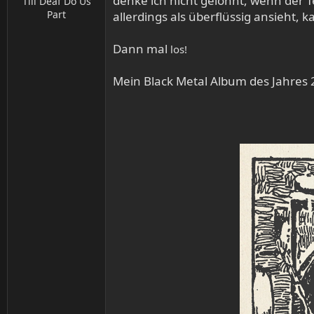
denke ich nicht gelohnt, wenn der T
Till Deaf Do Us
Part
allerdings als überflüssig ansieht, 
Dann mal
los!
Mein Black Metal Album des Jahres 2