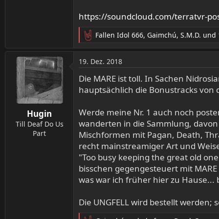
https://soundcloud.com/terratvr-p
Fallen Idol 666
,
Gaimchú
,
S.M.D.
und 
R
e
a
19. Dez. 2018
k
t
Die MARE ist toll. In Sachen Nidros
i
hauptsächlich die Bonustracks von d
o
n
Werde meine Nr. 1 auch noch poste
Hugin
e
wanderten in die Sammlung, davon 1
n
Till Deaf Do Us
:
Part
Mischformen mit Pagan, Death, Thra
recht mainstreamiger Art und Weis
"Too busy keeping the great old on
bisschen gegengesteuert mit MARE 
was war ich früher hier zu Hause... 
Die UNGFELL wird bestellt werden; 