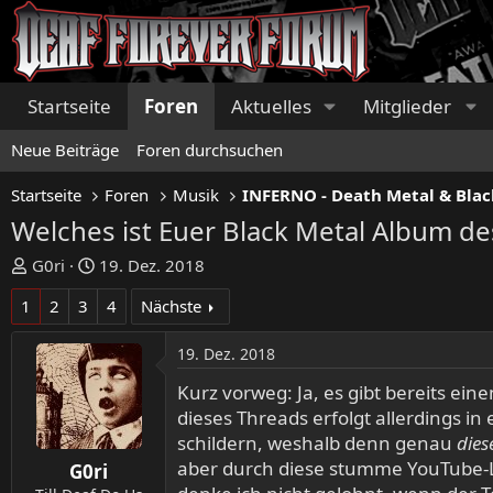
Startseite
Foren
Aktuelles
Mitglieder
Neue Beiträge
Foren durchsuchen
Startseite
Foren
Musik
INFERNO - Death Metal & Blac
Welches ist Euer Black Metal Album d
E
E
G0ri
19. Dez. 2018
r
r
1
2
3
4
Nächste
s
s
t
t
19. Dez. 2018
e
e
l
l
Kurz vorweg: Ja, es gibt bereits ein
l
l
dieses Threads erfolgt allerdings 
e
t
schildern, weshalb denn genau
dies
r
a
aber durch diese stumme YouTube-L
G0ri
m