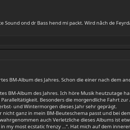
rte Sound ond dr Bass hend mi packt. Wird nåch de Feyrdä
rtes BM-Album des Jahres. Schon die einer nach dem ande
örtes BM-Album des Jahres. Ich höre Musik heutzutage 
Paralleltätigkeit. Besonders die morgendliche Fahrt zur A
erbst- und Wintermorgen dieses Jahr sehr geprägt.
 gar nicht ganz in mein BM-Beuteschema passt und bei de
iv wahrgenommen auch Verletzliche dieses Albums ist et
 in my most ecstatic frenzy …“. Hat mich auf dem inneren 