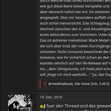
durch welche man direkt konfrontiert wi
wie gut diese Band dieses Verspielte un
aber dennoch sofort bei mir. Im weiteren
eingespielt. Was mir besonders auffällt is
auch schön hervorsticht. Das Schlagzeug 
Wechsel zwischen den E- und Akustikgita
eines Akkordeons zum Vorschein. Viele de
Das ist astreiner melodiöser Black Meta
die sich aber trotz der vielen Durchgän
schreiten. Nicht Umsonst bezeichnet der 
teilweise, wie ihr sicherlich schon an d
wartete sehnlich auf den Re-Release auf V
los.
,,Aber G0regonzola, ich habe jetzt sch
soll, frage ich mich weshalb..."
Tja, das fr
drmedmabuse
,
Der böse Och
,
S.M.D.
R
e
a
19. Dez. 2018
k
t
fuer den Thread und das gewaehl
i