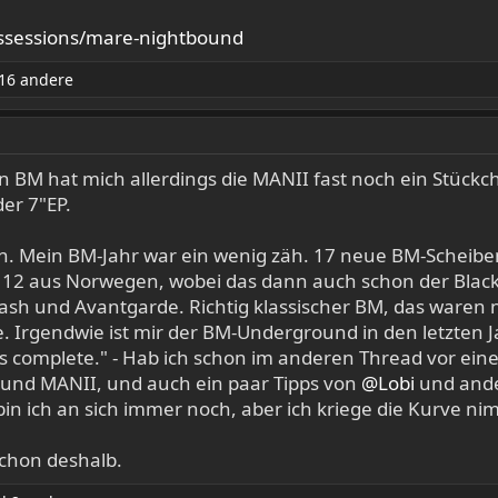
ossessions/mare-nightbound
16 andere
ian BM hat mich allerdings die MANII fast noch ein Stück
er 7"EP.
n. Mein BM-Jahr war ein wenig zäh. 17 neue BM-Scheib
2 aus Norwegen, wobei das dann auch schon der Black M
sh und Avantgarde. Richtig klassischer BM, das waren 
e. Irgendwie ist mir der BM-Underground in den letzten
es complete." - Hab ich schon im anderen Thread vor ei
und MANII, und auch ein paar Tipps von
@Lobi
und ande
bin ich an sich immer noch, aber ich kriege die Kurve ni
schon deshalb.