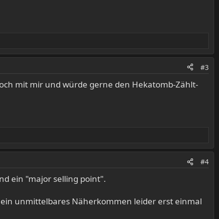
#3
e noch mit mir und würde gerne den Hekatomb-Zählt-
#4
d ein "major selling point".
nn ein unmittelbares Näherkommen leider erst einmal