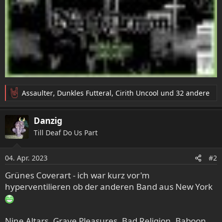
Assaulter
,
Dunkles Futteral
,
Cirith Uncool
und 32 andere
R
e
a
Danzig
k
Till Deaf Do Us Part
t
i
o
04. Apr. 2023
#2
n
e
Grünes Coverart - ich war kurz vor'm
n
hyperventilieren ob der anderen Band aus New York
:
Nine Altars, Grave Pleasures, Bad Religion, Baboon