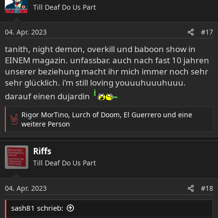
Till Deaf Do Us Part
t
i
o
04. Apr. 2023
#17
n
e
tanith, night demon, overkill und baboon show in
n
EINEM magazin. unfassbar. auch nach fast 10 jahren
:
unserer beziehung macht ihr mich immer noch sehr
sehr glücklich. i'm still loving youuuhuuuhuuu.
darauf einen dujardin
Rigor MorTino
,
Lurch of Doom
,
El Guerrero
und eine
R
weitere Person
e
a
Riffs
k
t
Till Deaf Do Us Part
i
o
04. Apr. 2023
n
#18
e
n
sash81 schrieb:
: