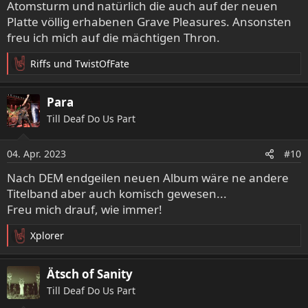
Atomsturm und natürlich die auch auf der neuen
Platte völlig erhabenen Grave Pleasures. Ansonsten
freu ich mich auf die mächtigen Thron.
Riffs
und
TwistOfFate
R
e
a
Para
k
Till Deaf Do Us Part
t
i
o
04. Apr. 2023
#10
n
e
Nach DEM endgeilen neuen Album wäre ne andere
n
Titelband aber auch komisch gewesen...
:
Freu mich drauf, wie immer!
Xplorer
R
e
a
Ätsch of Sanity
k
Till Deaf Do Us Part
t
i