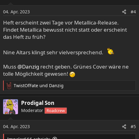
04. Apr. 2023
#4
Heft erscheint zwei Tage vor Metallica-Release.
Findet Metallica bewusst nicht statt oder erscheint
das Heft zu früh?
Nine Altars klingt sehr vielversprechend.
Muss
@Danzig
recht geben. Grünes Cover wäre ne
tolle Möglichkeit gewesen!
TwistOfFate
und
Danzig
R
e
a
Prodigal Son
k
Moderator
Roadcrew
t
i
o
04. Apr. 2023
#5
n
e
Impaler666 schrieb: