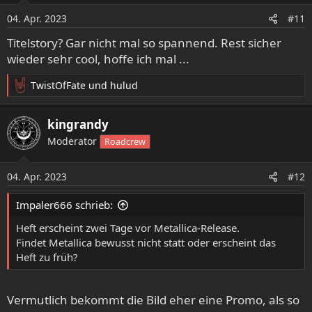
o
04. Apr. 2023
#11
n
e
Titelstory? Gar nicht mal so spannend. Rest sicher
n
wieder sehr cool, hoffe ich mal ...
:
TwistOfFate
und
hulud
R
e
a
kingrandy
k
Moderator
Roadcrew
t
i
o
04. Apr. 2023
#12
n
e
Impaler666 schrieb:
n
:
Heft erscheint zwei Tage vor Metallica-Release.
Findet Metallica bewusst nicht statt oder erscheint das
Heft zu früh?
Vermutlich bekommt die Bild eher eine Promo, als so