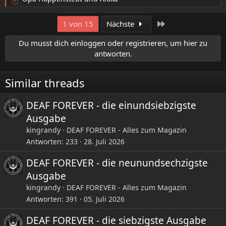
R
e
a
Letzte
1 von 15
Nächste
k
t
Du musst dich einloggen oder registrieren, um hier zu
i
antworten.
o
n
e
Similar threads
n
:
DEAF FOREVER - die einundsiebzigste
Ausgabe
kingrandy
DEAF FOREVER - Alles zum Magazin
Antworten
233
28. Juli 2026
DEAF FOREVER - die neunundsechzigste
Ausgabe
kingrandy
DEAF FOREVER - Alles zum Magazin
Antworten
391
05. Juli 2026
DEAF FOREVER - die siebzigste Ausgabe