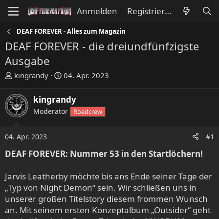
Anmelden
Registrieren
DEAF FOREVER - Alles zum Magazin
DEAF FOREVER - die dreiundfünfzigste
Ausgabe
E
E
kingrandy
04. Apr. 2023
r
r
s
s
kingrandy
t
t
Moderator
Roadcrew
e
e
l
l
l
l
04. Apr. 2023
#1
e
t
DEAF FOREVER: Nummer 53 in den Startlöchern!
r
a
m
Jarvis Leatherby möchte bis ans Ende seiner Tage der
„Typ von Night Demon“ sein. Wir schließen uns in
unserer großen Titelstory diesem frommen Wunsch
an. Mit seinem ersten Konzeptalbum „Outsider“ geht