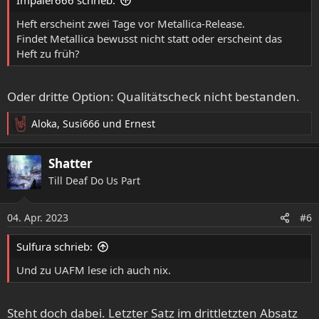
n
:
Heft erscheint zwei Tage vor Metallica-Release.
Findet Metallica bewusst nicht statt oder erscheint das
Heft zu früh?
Oder dritte Option: Qualitätscheck nicht bestanden.
Aloka
,
Susi666
und
Ernest
R
e
a
Shatter
k
Till Deaf Do Us Part
t
i
o
04. Apr. 2023
#6
n
e
Sulfura schrieb:
n
:
Und zu UAFM lese ich auch nix.
Steht doch dabei. Letzter Satz im drittletzten Absatz