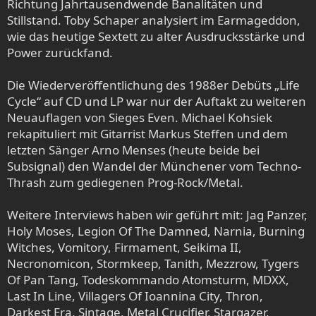
Richtung Jahrtausendwende Banalitäten und
Stillstand. Toby Schaper analysiert im Earmageddon,
wie das heutige Sextett zu alter Ausdrucksstärke und
Power zurückfand.
Die Wiederveröffentlichung des 1988er Debüts „Life
Cycle“ auf CD und LP war nur der Auftakt zu weiteren
Neuauflagen von Sieges Even. Michael Kohsiek
rekapituliert mit Gitarrist Markus Steffen und dem
letzten Sänger Arno Menses (heute beide bei
Subsignal) den Wandel der Münchener vom Techno-
Thrash zum gediegenen Prog-Rock/Metal.
Weitere Interviews haben wir geführt mit: Jag Panzer,
Holy Moses, Legion Of The Damned, Narnia, Burning
Witches, Vomitory, Firmament, Seikima II,
Necronomicon, Stormkeep, Tanith, Mezzrow, Tygers
Of Pan Tang, Todeskommando Atomsturm, MDXX,
Last In Line, Villagers Of Ioannina City, Thron,
Darkest Era, Sintage, Metal Crucifier, Stargazer,