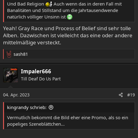
Und Bad Religion
Auch wenn das in deren Fall mit
Banalitäten und Stillstand um die Jahrtausendwende
natürlich völliger Unsinn ist
Yeah! Gray Race und Process of Belief sind sehr tolle
Alben. Dazwischen ist vielleicht das eine oder andere
mittelmäßige versteckt.
sash81
R
e
a
Impaler666
k
Till Deaf Do Us Part
t
i
o
04. Apr. 2023
#19
n
e
kingrandy schrieb:
n
:
Vermutlich bekommt die Bild eher eine Promo, als so ein
popeliges Szeneblättchen...