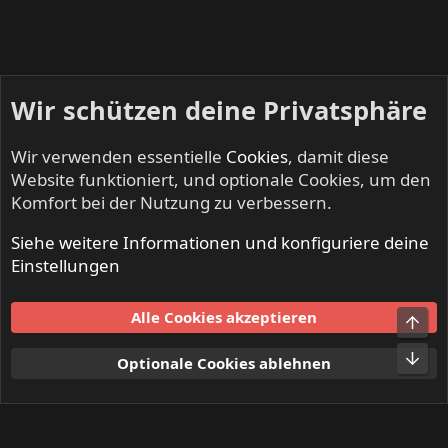
Wir schützen deine Privatsphäre
Wir verwenden essentielle
Cookies
, damit diese
Website funktioniert, und optionale Cookies, um den
Komfort bei der Nutzung zu verbessern.
Siehe weitere Informationen und konfiguriere deine
DEAF FOREVER - Alles zum Magazin
Einstellungen
Cookies
Alle Cookies akzeptieren
Obe
Kontakt
Nutzungsbedingungen
Datenschutz
Hilfe und Impressum
Start
R
Unt
Optionale Cookies ablehnen
S
S
®
Community platform by XenForo
© 2010-2024 XenForo Ltd.