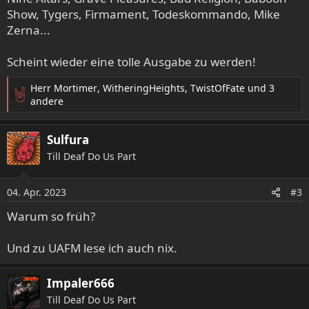
Show, Tygers, Firmament, Todeskommando, Mike
Zerna...
Scheint wieder eine tolle Ausgabe zu werden!
Herr Mortimer
,
WitheringHeights
,
TwistOfFate
und 3
R
andere
e
a
Sulfura
k
t
Till Deaf Do Us Part
i
o
04. Apr. 2023
n
#3
e
Warum so früh?
n
:
Und zu UAFM lese ich auch nix.
Impaler666
Till Deaf Do Us Part