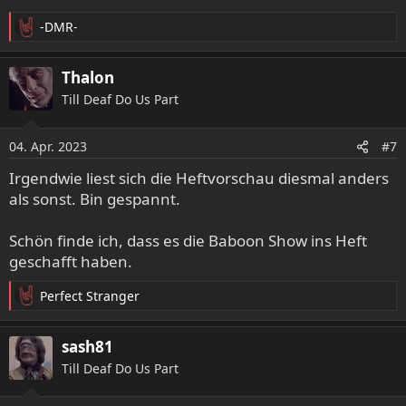
-DMR-
R
e
a
Thalon
k
Till Deaf Do Us Part
t
i
o
04. Apr. 2023
#7
n
e
Irgendwie liest sich die Heftvorschau diesmal anders
n
als sonst. Bin gespannt.
:
Schön finde ich, dass es die Baboon Show ins Heft
geschafft haben.
Perfect Stranger
R
e
a
sash81
k
Till Deaf Do Us Part
t
i