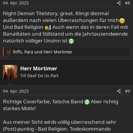
o
04. Apr. 2023
#8
n
e
Night Demon Titelstory, great. Klingt diesmal
n
außerdem nach vielen Überraschungen für mich
:
Und Bad Religion
Auch wenn das in deren Fall mit
Banalitäten und Stillstand um die Jahrtausendwende
natürlich völliger Unsinn ist
Riffs
,
Para
und
Herr Mortimer
R
e
a
Herr Mortimer
k
Till Deaf Do Us Part
t
i
o
04. Apr. 2023
#9
n
e
Richtige Coverfarbe, falsche Band
Aber richtig
n
starkes Motiv!
:
Aus meiner Sicht wirds völlig überraschend sehr
(Post)-punkig - Bad Religion, Todeskommando