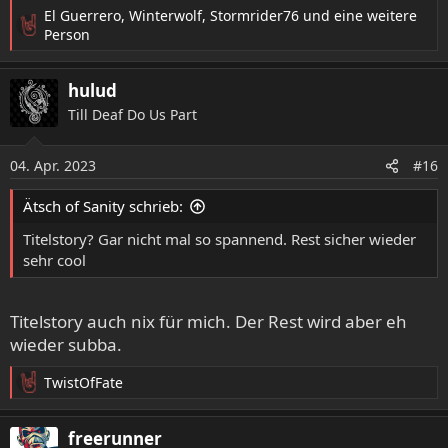
El Guerrero
,
Winterwolf
,
Stormrider76
und eine weitere
R
Person
e
a
hulud
k
t
Till Deaf Do Us Part
i
o
04. Apr. 2023
n
#16
e
n
Ätsch of Sanity schrieb:
:
Titelstory? Gar nicht mal so spannend. Rest sicher wieder
sehr cool
Titelstory auch nix für mich. Der Rest wird aber eh
wieder subba.
TwistOfFate
R
e
a
freerunner
k