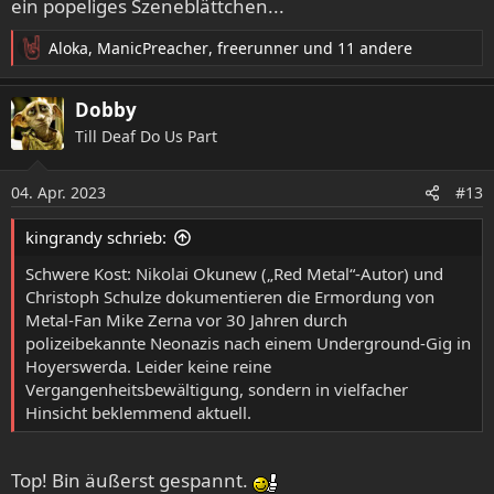
ein popeliges Szeneblättchen...
Aloka
,
ManicPreacher
,
freerunner
und 11 andere
R
e
a
Dobby
k
Till Deaf Do Us Part
t
i
o
04. Apr. 2023
#13
n
e
kingrandy schrieb:
n
:
Schwere Kost: Nikolai Okunew („Red Metal“-Autor) und
Christoph Schulze dokumentieren die Ermordung von
Metal-Fan Mike Zerna vor 30 Jahren durch
polizeibekannte Neonazis nach einem Underground-Gig in
Hoyerswerda. Leider keine reine
Vergangenheitsbewältigung, sondern in vielfacher
Hinsicht beklemmend aktuell.
Top! Bin äußerst gespannt.