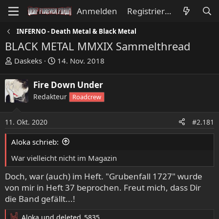
Anmelden
Registrieren
INFERNO - Death Metal & Black Metal
BLACK METAL MMXIX Sammelthread
E
E
Daskeks
14. Nov. 2018
r
r
s
s
Fire Down Under
t
t
Redakteur
Roadcrew
e
e
l
l
l
l
11. Okt. 2020
#2.181
e
t
Aloka schrieb:
r
a
m
War vielleicht nicht im Magazin
Doch, war (auch) im Heft. "Grubenfall 1727" wurde
von mir in Heft 37 beprochen. Freut mich, dass Dir
die Band gefällt...!
Aloka
und
deleted_5835