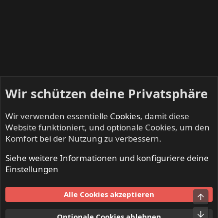
Wir schützen deine Privatsphäre
Wir verwenden essentielle
Cookies
, damit diese
Website funktioniert, und optionale Cookies, um den
Komfort bei der Nutzung zu verbessern.
Siehe weitere Informationen und konfiguriere deine
INFERNO - Death Metal & Black Metal
Einstellungen
Cookies
Alle Cookies akzeptieren
Obe
Kontakt
Nutzungsbedingungen
Datenschutz
Hilfe und Impressum
Start
R
Unt
Optionale Cookies ablehnen
S