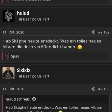
R
e
a
hulud
k
Till Deaf Do Us Part
t
i
o
11. Okt. 2020
#2.182
n
e
Hab Skáphe heute entdeckt. Was ein tolles neues
n
Album die doch veröffentlicht haben.
:
Spas
R
e
a
Sixixix
k
Till Deaf Do Us Part
t
i
o
11. Okt. 2020
#2.183
n
e
hulud schrieb:
n
:
Hab Skáphe heute entdeckt. Was ein tolles neues Album