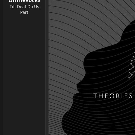
OnTheRocks
n
Till Deaf Do Us
:
Part