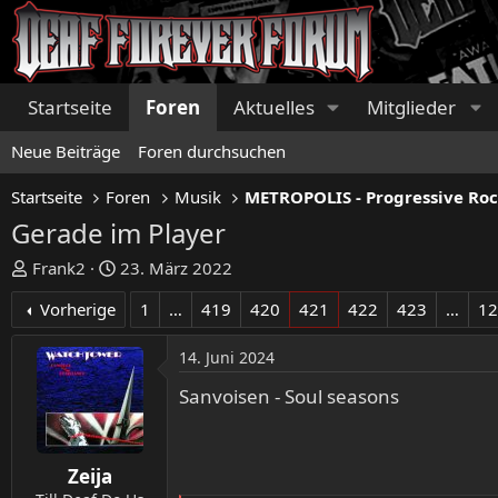
Startseite
Foren
Aktuelles
Mitglieder
Neue Beiträge
Foren durchsuchen
Startseite
Foren
Musik
Gerade im Player
E
E
Frank2
23. März 2022
r
r
Vorherige
1
…
419
420
421
422
423
…
1
s
s
t
t
14. Juni 2024
e
e
l
l
Sanvoisen - Soul seasons
l
l
e
t
r
a
Zeija
m