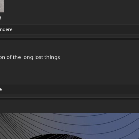
d
andere
 of the long lost things
e