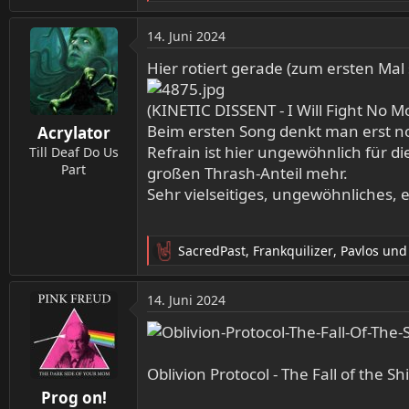
e
a
14. Juni 2024
k
t
Hier rotiert gerade (zum ersten Mal s
i
o
(KINETIC DISSENT - I Will Fight No M
n
Beim ersten Song denkt man erst no
Acrylator
e
Refrain ist hier ungewöhnlich für 
n
Till Deaf Do Us
:
Part
großen Thrash-Anteil mehr.
Sehr vielseitiges, ungewöhnliches, 
SacredPast
,
Frankquilizer
,
Pavlos
und 
R
e
a
14. Juni 2024
k
t
i
o
Oblivion Protocol - The Fall of the Sh
n
Prog on!
e