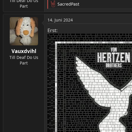
Till Deaf Do Us
SacredPast
Part
R
e
a
14. Juni 2024
k
t
Erst:
i
o
n
Vauxdvihl
e
n
Till Deaf Do Us
:
Part