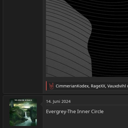
CimmerianKodex
,
RageXX
,
Vauxdvihl
R
e
a
14. Juni 2024
k
t
Evergrey-The Inner Circle
i
o
n