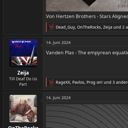
Von Hertzen Brothers - Stars Aligne
Dead_Guy
,
OnTheRocks
,
Zeija
und 2 
R
e
a
14. Juni 2024
k
t
Vanden Plas - The empyrean equation
i
o
n
Zeija
e
n
Till Deaf Do Us
RageXX
,
Pavlos
,
Prog on!
und 3 ander
:
Part
R
e
a
14. Juni 2024
k
t
i
o
n
e