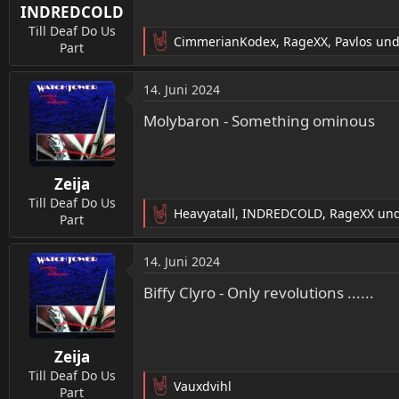
INDREDCOLD
e
n
Till Deaf Do Us
CimmerianKodex
,
RageXX
,
Pavlos
und
:
Part
R
e
a
14. Juni 2024
k
t
Molybaron - Something ominous
i
o
n
Zeija
e
n
Till Deaf Do Us
Heavyatall
,
INDREDCOLD
,
RageXX
und
:
Part
R
e
a
14. Juni 2024
k
t
Biffy Clyro - Only revolutions ......
i
o
n
Zeija
e
n
Till Deaf Do Us
Vauxdvihl
:
Part
R