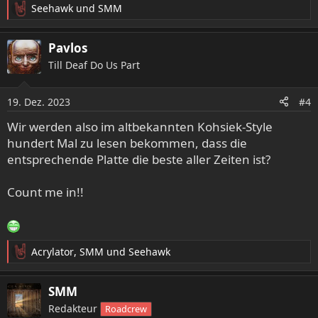
Seehawk
und
SMM
R
e
a
Pavlos
k
Till Deaf Do Us Part
t
i
o
19. Dez. 2023
#4
n
e
Wir werden also im altbekannten Kohsiek-Style
n
hundert Mal zu lesen bekommen, dass die
:
entsprechende Platte die beste aller Zeiten ist?
Count me in!!
Acrylator
,
SMM
und
Seehawk
R
e
a
SMM
k
Redakteur
Roadcrew
t