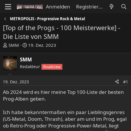
Anmelden
Registrieren
METROPOLIS - Progressive Rock & Metal
[Top of the Progs - 100 Meisterwerke] -
Die Liste von SMM
E
E
SMM
19. Dez. 2023
r
r
s
s
SMM
t
t
Redakteur
Roadcrew
e
e
l
l
l
l
19. Dez. 2023
#1
e
t
Ab 2024 wird es hier meine Top 100-Liste der besten
r
a
Prog-Alben geben.
m
Ich habe bekanntermaßen ein paar Lieblingsgenres
(US-Metal, Doom, Thrash), aber am und im Prog, egal
ob Retro-Prog oder Progressive-Power-Metal, liegt