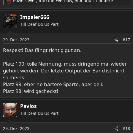
Power4ever
,
Into the Everflow
,
Albi
und 11 andere
R
e
a
Impaler666
k
Till Deaf Do Us Part
t
i
o
29. Dez. 2023
#17
n
e
Respekt! Das fängt richtig gut an.
n
:
Platz 100: tolle Nennung, muss dringend mal wieder
gehört werden. Der letzte Output der Band ist nicht
so meins.
Platz 99: eher ne härtere Sparte, aber geil.
Platz 98: wird gecheckt!
Pavlos
Till Deaf Do Us Part
29. Dez. 2023
#18