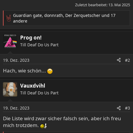
Zuletzt bearbeitet:
13. Mai 2025
Guardian gate
,
donnrath
,
Der Zerquetscher
und 17
R
andere
e
a
Prog on!
k
t
Till Deaf Do Us Part
i
o
19. Dez. 2023
n
#2
e
Hach, wie schön...
n
:
Vauxdvihl
Till Deaf Do Us Part
19. Dez. 2023
#3
Die Liste wird zwar sicher falsch sein, aber ich freu
mich trotzdem.