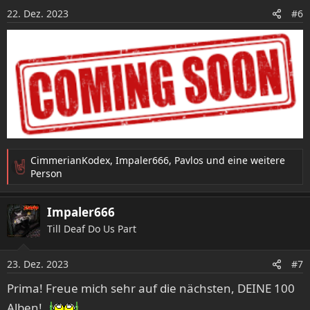
o
22. Dez. 2023
#6
n
e
n
:
CimmerianKodex
,
Impaler666
,
Pavlos
und eine weitere
R
Person
e
a
Impaler666
k
t
Till Deaf Do Us Part
i
o
23. Dez. 2023
n
#7
e
Prima! Freue mich sehr auf die nächsten, DEINE 100
n
:
Alben!