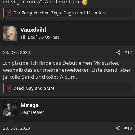
erledigen muss". And here I am.
Der Zerquetscher
,
Zeija
,
Dogro
und 11 andere
R
e
a
Vauxdvihl
k
Till Deaf Do Us Part
t
i
o
28. Dez. 2023
#12
n
e
Ich glaube, ich finde das Debüt einen My stärker,
n
weshalb das auf meiner erweiterten Liste stand, aber
:
ja, tolle Band und tolles Album.
Dead_Guy
und
SMM
R
e
a
Mirage
k
Deaf Dealer
t
i
o
28. Dez. 2023
#13
n