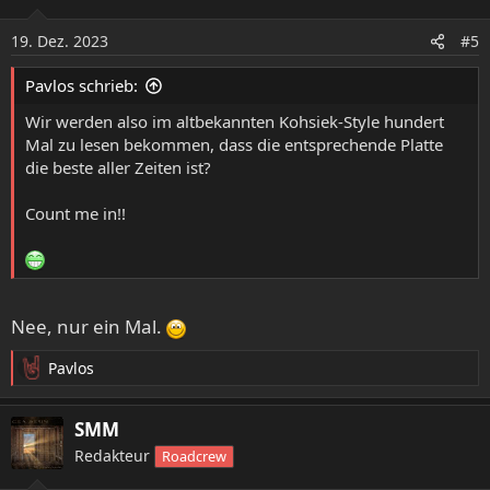
i
o
19. Dez. 2023
#5
n
e
Pavlos schrieb:
n
:
Wir werden also im altbekannten Kohsiek-Style hundert
Mal zu lesen bekommen, dass die entsprechende Platte
die beste aller Zeiten ist?
Count me in!!
Nee, nur ein Mal.
Pavlos
R
e
a
SMM
k
Redakteur
Roadcrew
t
i