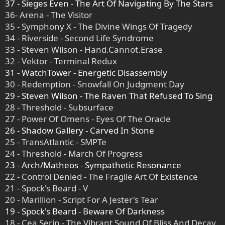
37 - Sieges Even - The Art Of Navigating By The Stars
36- Arena - The Visitor
35 - Symphony X - The Divine Wings Of Tragedy
34 - Riverside - Second Life Syndrome
33 - Steven Wilson - Hand.Cannot.Erase
32 - Vektor - Terminal Redux
31 - WatchTower - Energetic Disassembly
30 - Redemption - Snowfall On Judgment Day
29 - Steven Wilson - The Raven That Refused To Sing
28 - Threshold - Subsurface
27 - Power Of Omens - Eyes Of The Oracle
26 - Shadow Gallery - Carved In Stone
25 - TransAtlantic - SMPTe
24 - Threshold - March Of Progress
23 - Arch/Matheos - Sympathetic Resonance
22 - Control Denied - The Fragile Art Of Existence
21 - Spock's Beard - V
20 - Marillion - Script For A Jester's Tear
19 - Spock's Beard - Beware Of Darkness
18 - Cea Serin - The Vibrant Sound Of Bliss And Decay