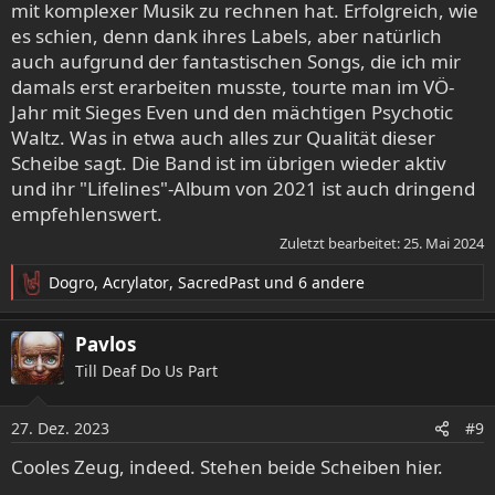
mit komplexer Musik zu rechnen hat. Erfolgreich, wie
es schien, denn dank ihres Labels, aber natürlich
auch aufgrund der fantastischen Songs, die ich mir
damals erst erarbeiten musste, tourte man im VÖ-
Jahr mit Sieges Even und den mächtigen Psychotic
Waltz. Was in etwa auch alles zur Qualität dieser
Scheibe sagt. Die Band ist im übrigen wieder aktiv
und ihr "Lifelines"-Album von 2021 ist auch dringend
empfehlenswert.
Zuletzt bearbeitet:
25. Mai 2024
Dogro
,
Acrylator
,
SacredPast
und 6 andere
R
e
a
Pavlos
k
Till Deaf Do Us Part
t
i
o
27. Dez. 2023
#9
n
e
Cooles Zeug, indeed. Stehen beide Scheiben hier.
n