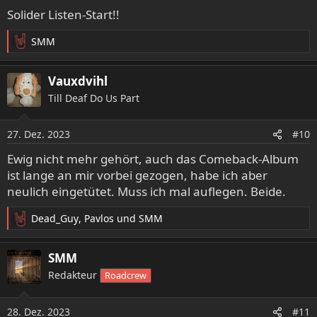
:
Solider Listen-Start!!
SMM
R
e
a
Vauxdvihl
k
Till Deaf Do Us Part
t
i
o
27. Dez. 2023
#10
n
e
Ewig nicht mehr gehört, auch das Comeback-Album
n
ist lange an mir vorbei gezogen, habe ich aber
:
neulich eingetütet. Muss ich mal auflegen. Beide.
Dead_Guy
,
Pavlos
und
SMM
R
e
a
SMM
k
Redakteur
Roadcrew
t
i
o
28. Dez. 2023
#11