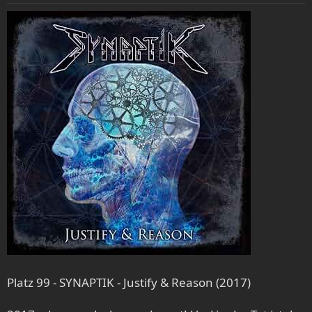
n
e
n
:
Platz 99 - SYNAPTIK - Justify & Reason (2017)