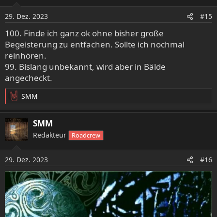
i
o
29. Dez. 2023
#15
n
e
100. Finde ich ganz ok ohne bisher große
n
Begeisterung zu entfachen. Sollte ich nochmal
:
reinhören.
99. Bislang unbekannt, wird aber in Bälde
angecheckt.
SMM
R
e
a
SMM
k
Redakteur
Roadcrew
t
i
o
29. Dez. 2023
#16
n
e
n
: