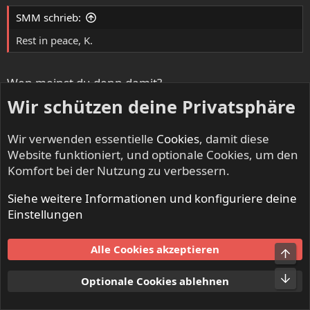
SMM schrieb:
Rest in peace, K.
Wen meinst du denn damit?
Wir schützen deine Privatsphäre
PS: sensationelle Scheibe, natürlich!!
Wir verwenden essentielle
Cookies
, damit diese
Vauxdvihl
Website funktioniert, und optionale Cookies, um den
Till Deaf Do Us Part
Komfort bei der Nutzung zu verbessern.
Siehe weitere Informationen und konfiguriere deine
29. Dez. 2023
#19
Einstellungen
SMM schrieb:
Alle Cookies akzeptieren
Obe
Unt
Optionale Cookies ablehnen