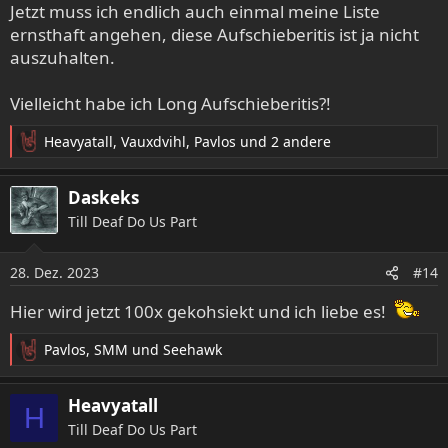
e
Jetzt muss ich endlich auch einmal meine Liste
n
ernsthaft angehen, diese Aufschieberitis ist ja nicht
:
auszuhalten.
Vielleicht habe ich Long Aufschieberitis?!
Heavyatall
,
Vauxdvihl
,
Pavlos
und 2 andere
R
e
a
Daskeks
k
Till Deaf Do Us Part
t
i
o
28. Dez. 2023
#14
n
e
Hier wird jetzt 100x gekohsiekt und ich liebe es!
n
:
Pavlos
,
SMM
und
Seehawk
R
e
a
Heavyatall
H
k
Till Deaf Do Us Part
t