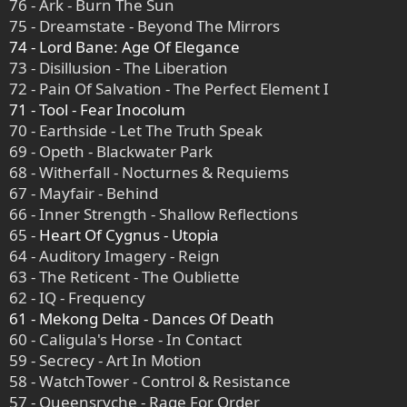
76 - Ark - Burn The Sun
75 - Dreamstate - Beyond The Mirrors
74 - Lord Bane: Age Of Elegance
73 - Disillusion - The Liberation
72 - Pain Of Salvation - The Perfect Element I
71 - Tool - Fear Inocolum
70 - Earthside - Let The Truth Speak
69 - Opeth - Blackwater Park
68 - Witherfall - Nocturnes & Requiems
67 - Mayfair - Behind
66 - Inner Strength - Shallow Reflections
65 -
Heart Of Cygnus - Utopia
64 - Auditory Imagery - Reign
63 - The Reticent - The Oubliette
62 - IQ - Frequency
61 - Mekong Delta - Dances Of Death
60 - Caligula's Horse - In Contact
59 - Secrecy - Art In Motion
58 - WatchTower - Control & Resistance
57 - Queensryche - Rage For Order