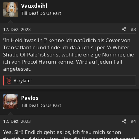
a
Vauxdvihl
k
Till Deaf Do Us Part
t
i
o
12. Dez. 2023
#3
n
e
'In Held 'twas In I' kenne ich natürlich als Cover von
n
Transatlantic und finde ich da auch super. 'A Whiter
:
Shade Of Pale' ist sonst wohl die einzige Nummer, die
ich von Procol Harum kenne. Wird auf jeden Fall
angetestet.
Acrylator
R
e
a
Pavlos
k
Till Deaf Do Us Part
t
i
o
12. Dez. 2023
#4
n
e
Yes, Sir!! Endlich geht es los, ich freu mich schon
n