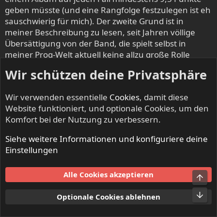
geben müsste (und eine Rangfolge festzulegen ist eh
sauschwierig für mich). Der zweite Grund ist in
meiner Beschreibung zu lesen, seit Jahren völlige
Übersättigung von der Band, die spielt selbst in
meiner Prog-Welt aktuell keine allzu große Rolle
mehr (keine Angst, das Debüt landet trotzdem
Wir schützen deine Privatsphäre
deutlich weiter oben). Der dritte Grund ist reines
Kalkül, da mir klar ist, dass das Album hier eh viele
Wir verwenden essentielle
Cookies
, damit diese
Liebhaber hat und ich lieber weniger offensichtliche
Website funktioniert, und optionale Cookies, um den
und weniger bekannte Perlen etwas pushen will (rein
Komfort bei der Nutzung zu verbessern.
emotional ist mir dieses Album sicher näher als so
manches, was davor landen wird, aber die Zeit, in der
Siehe weitere Informationen und konfiguriere deine
es mich am meisten begeistert hat, liegt halt auch
Einstellungen
schon lange zurück und in den letzten Jahren
konnten mich andere Sachen mehr begeistern).
Alle Cookies akzeptieren
Pavlos
R
Optionale Cookies ablehnen
e
a
Vauxdvihl
k