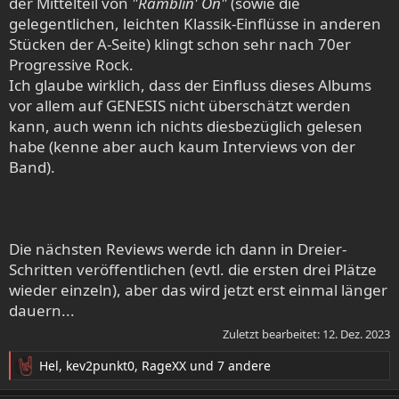
der Mittelteil von
"Ramblin' On"
(sowie die
gelegentlichen, leichten Klassik-Einflüsse in anderen
Stücken der A-Seite) klingt schon sehr nach 70er
Progressive Rock.
Ich glaube wirklich, dass der Einfluss dieses Albums
vor allem auf GENESIS nicht überschätzt werden
kann, auch wenn ich nichts diesbezüglich gelesen
habe (kenne aber auch kaum Interviews von der
Band).
Die nächsten Reviews werde ich dann in Dreier-
Schritten veröffentlichen (evtl. die ersten drei Plätze
wieder einzeln), aber das wird jetzt erst einmal länger
dauern...
Zuletzt bearbeitet:
12. Dez. 2023
Hel
,
kev2punkt0
,
RageXX
und 7 andere
R
e