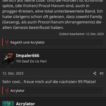
tiersich auf deine Liste. Und die Hundert ist schonmal
:
spitze, (die frühen) Procol Harum sind, auch in
progger-Kreisen, eine total unterbewertete Band. Ich
habe übrigens schon oft gelesen, dass sowohl Family
(Gesang), als auch Procol Harum (Arrangements) die
alten Genesis beeinflusst haben.
Zuletzt bearbeitet:
12. Dez. 2023
RageXX
und
Acrylator
R
e
a
Impaler666
k
Till Deaf Do Us Part
t
i
o
12. Dez. 2023
#5
n
e
Sehr cool… freue mich auf die nächsten 99 Plätze!
n
:
Acrylator
R
e
a
Acrylator
k