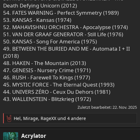
Death Defying Unicorn (2012)
54. FATES WARNING - Perfect Symmetry (1989)
53. KANSAS - Kansas (1974)
52. MAHAVISHNU ORCHESTRA - Apocalypse (1974)
51. VAN DER GRAAF GENERATOR - Still Life (1976)
50. KANSAS - Song For America (1975)
49. BETWEEN THE BURIED AND ME - Automata I + II
(2018)
48. HAKEN - The Mountain (2013)
47. GENESIS - Nursery Crime (1971)
46. RUSH - Farewell To Kings (1977)
45. MYSTIC FORCE - The Eternal Quest (1993)
44. UNIVERS ZÉRO - Ceux Du Dehors (1981)
43. WALLENSTEIN - Blitzkrieg (1972)
Zuletzt bearbeitet:
22. Nov. 2025
Hel
,
Mirage
,
RageXX
und 4 andere
R
e
a
Acrylator
k