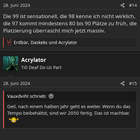
o
28. Juni 2024
#14
n
e
Die 99 ist sensationell, die 98 kenne ich nicht wirklich,
n
die 97 kommt mindestens 80 bis 90 Plätze zu früh, die
:
Platzierung überrascht mich jetzt massiv.
Erdbär
,
Daskeks
und
Acrylator
R
e
a
Acrylator
k
Till Deaf Do Us Part
t
i
o
28. Juni 2024
#15
n
e
Vauxdvihl schrieb:
n
:
Geil, nach einem halben Jahr geht es weiter. Wenn du das
Tempo beibehältst, sind wir 2050 fertig. Das ist machbar.