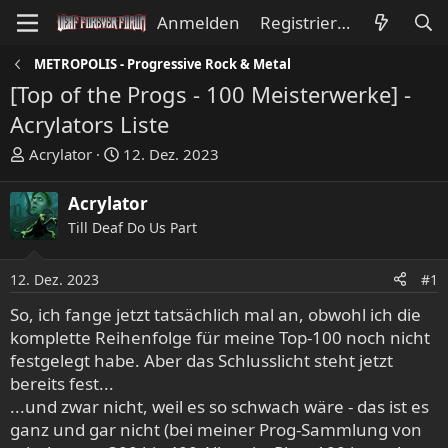
Anmelden
Registrieren
METROPOLIS - Progressive Rock & Metal
[Top of the Progs - 100 Meisterwerke] -
Acrylators Liste
E
E
Acrylator
12. Dez. 2023
r
r
s
s
Acrylator
t
t
Till Deaf Do Us Part
e
e
l
l
l
l
12. Dez. 2023
#1
e
t
So, ich fange jetzt tatsächlich mal an, obwohl ich die
r
a
komplette Reihenfolge für meine Top-100 noch nicht
m
festgelegt habe. Aber das Schlusslicht steht jetzt
bereits fest...
...und zwar nicht, weil es so schwach wäre - das ist es
ganz und gar nicht (bei meiner Prog-Sammlung von