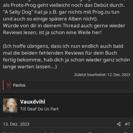
als Proto-Prog geht vielleicht noch das Debüt durch.
"A Salty Dog" hat ja z.B. gar nichts mit Prog zu tun
und auch so einige spätere Alben nicht).
Würde von dir in deinem Thread auch gerne wieder
Reviews lesen, ist ja schon eine Weile her!
(Ich hoffe übrigens, dass ich nun endlich auch bald
mal die beiden fehlenden Reviews für dein Buch
fertig bekomme, hab dich ja schon wieder ganz schön
lange warten lassen...)
Zuletzt bearbeitet:
12. Dez. 2023
Pavlos
R
e
a
Vauxdvihl
k
Till Deaf Do Us Part
t
i
o
13. Dez. 2023
#7
n
e