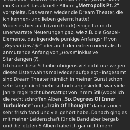
ein Kumpel das aktuelle Album
„Metropolis Pt. 2“
vorspielte. Das waren wieder die Dream Theater, die
ich kennen- und lieben gelernt hatte!
Wobei es hier auch (zum Glück) einige für mich
unerwartete Neuerungen gab, wie z.B. die Gospel-
Elemente, das irgendwie punkige Anfangsriff von
„Beyond This Life“
oder auch der extrem orientalisch
anmutende Anfang von
„Home“
inklusive
Sitarklängen (?).
Ich habe diese Scheibe übrigens vielleicht nur wegen
dieses Listenwahns mal wieder aufgelegt - insgesamt
sind Dream Theater nämlich in meiner Gunst schon
sehr lange nicht mehr so hoch angesiedelt, war viele
Jahre regelrecht übersättigt von ihrem Stil (wobei ich
die recht schroffen Alben
„Six Degrees Of Inner
Turbulence“
und
„Train Of Thought“
damals noch
sehr frisch fand und viel gehört habe. Danach ging es
mit meiner Leidenschaft für die Band aber bergab
und die letzten 5 Alben habe ich gar nicht mehr