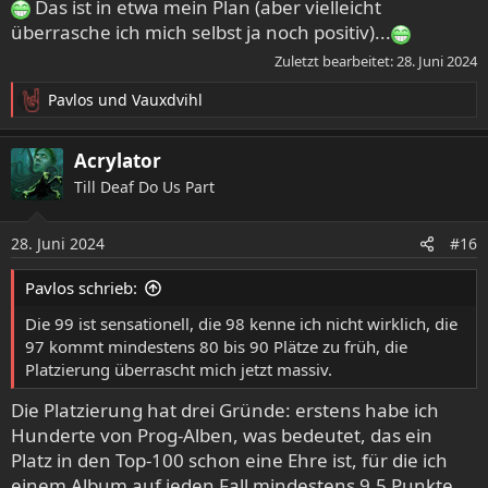
Das ist in etwa mein Plan (aber vielleicht
überrasche ich mich selbst ja noch positiv)...
Zuletzt bearbeitet:
28. Juni 2024
Pavlos
und
Vauxdvihl
R
e
a
Acrylator
k
Till Deaf Do Us Part
t
i
o
28. Juni 2024
#16
n
e
Pavlos schrieb:
n
:
Die 99 ist sensationell, die 98 kenne ich nicht wirklich, die
97 kommt mindestens 80 bis 90 Plätze zu früh, die
Platzierung überrascht mich jetzt massiv.
Die Platzierung hat drei Gründe: erstens habe ich
Hunderte von Prog-Alben, was bedeutet, das ein
Platz in den Top-100 schon eine Ehre ist, für die ich
einem Album auf jeden Fall mindestens 9,5 Punkte