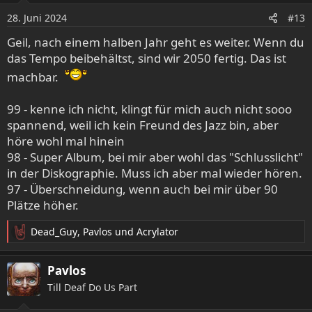
o
28. Juni 2024
#13
n
e
Geil, nach einem halben Jahr geht es weiter. Wenn du
n
das Tempo beibehältst, sind wir 2050 fertig. Das ist
:
machbar.
99 - kenne ich nicht, klingt für mich auch nicht sooo
spannend, weil ich kein Freund des Jazz bin, aber
höre wohl mal hinein
98 - Super Album, bei mir aber wohl das "Schlusslicht"
in der Diskographie. Muss ich aber mal wieder hören.
97 - Überschneidung, wenn auch bei mir über 90
Plätze höher.
Dead_Guy
,
Pavlos
und
Acrylator
R
e
a
Pavlos
k
Till Deaf Do Us Part
t
i