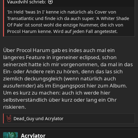
Vauxdvihl schrieb:
'In Held 'twas In I' kenne ich natürlich als Cover von
Transatlantic und finde ich da auch super. 'A Whiter Shade
Of Pale' ist sonst wohl die einzige Nummer, die ich von
Procol Harum kenne. Wird auf jeden Fall angetestet.
Über Procol Harum gab es indes auch mal ein
längeres Feature in irgeneiner eclipsed, schon
seinerzeit hatte ich mir vorgenommen, da mal in das
Ein- oder Andere rein zu hören, denn das las sich
ziemlich deckungsgleich (wenn natürlich auch
ausufernder) als im Eingangspost hier zum Album.
Um es kurz zu machen: auch ich werde hier
selbstverständlich über kurz oder lang ein Ohr
riskieren.
Dead_Guy
und
Acrylator
R
e
a
Acrylator