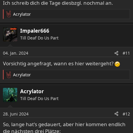
Ich schreib dich die Tage diesbzgl. nochmal an.
Acrylator
R
e
a
Impaler666
k
Till Deaf Do Us Part
t
i
o
04. Jan. 2024
#11
n
e
Vorsichtig angefragt, wann es hier weitergeht?
n
:
Acrylator
R
e
a
Acrylator
k
Till Deaf Do Us Part
t
i
o
28. Juni 2024
#12
n
e
So, lange hat's gedauert, aber hier kommen endlich
n
die nächsten drei Plätze: