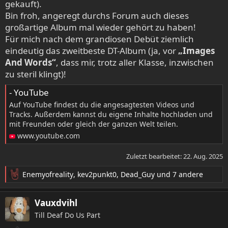
gekauft).
Bin froh, angeregt durchs Forum auch dieses
großartige Album mal wieder gehört zu haben!
Für mich nach dem grandiosen Debüt ziemlich
eindeutig das zweitbeste DT-Album (ja, vor
„Images
And Words“
, dass mir, trotz aller Klasse, inzwischen
zu steril klingt)!
- YouTube
Auf YouTube findest du die angesagtesten Videos und
Tracks. Außerdem kannst du eigene Inhalte hochladen und
mit Freunden oder gleich der ganzen Welt teilen.
www.youtube.com
Zuletzt bearbeitet:
22. Aug. 2025
Enemyofreality
,
kev2punkt0
,
Dead_Guy
und 7 andere
R
e
a
Vauxdvihl
k
Till Deaf Do Us Part
t
i