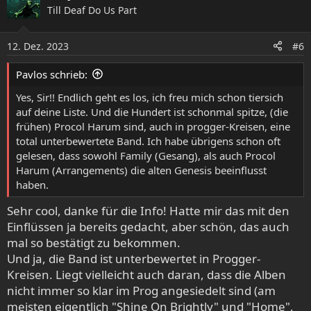
Till Deaf Do Us Part
t
i
o
12. Dez. 2023
#6
n
e
Pavlos schrieb:
n
:
Yes, Sir!! Endlich geht es los, ich freu mich schon tiersich
auf deine Liste. Und die Hundert ist schonmal spitze, (die
frühen) Procol Harum sind, auch in progger-Kreisen, eine
total unterbewertete Band. Ich habe übrigens schon oft
gelesen, dass sowohl Family (Gesang), als auch Procol
Harum (Arrangements) die alten Genesis beeinflusst
haben.
Sehr cool, danke für die Info! Hatte mir das mit den
Einflüssen ja bereits gedacht, aber schön, das auch
mal so bestätigt zu bekommen.
Und ja, die Band ist unterbewertet in Progger-
Kreisen. Liegt vielleicht auch daran, dass die Alben
nicht immer so klar im Prog angesiedelt sind (am
meisten eigentlich "Shine On Brightly" und "Home",