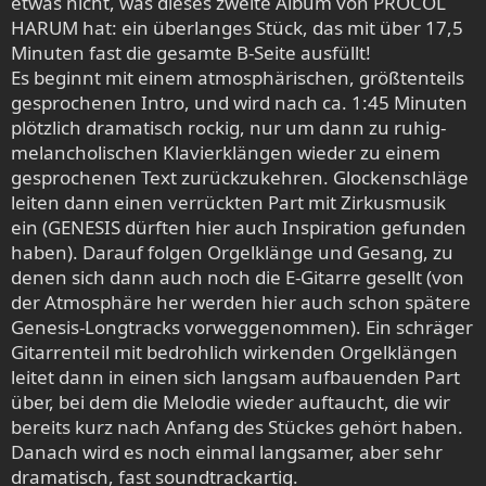
etwas nicht, was dieses zweite Album von PROCOL
HARUM hat: ein überlanges Stück, das mit über 17,5
Minuten fast die gesamte B-Seite ausfüllt!
Es beginnt mit einem atmosphärischen, größtenteils
gesprochenen Intro, und wird nach ca. 1:45 Minuten
plötzlich dramatisch rockig, nur um dann zu ruhig-
melancholischen Klavierklängen wieder zu einem
gesprochenen Text zurückzukehren. Glockenschläge
leiten dann einen verrückten Part mit Zirkusmusik
ein (GENESIS dürften hier auch Inspiration gefunden
haben). Darauf folgen Orgelklänge und Gesang, zu
denen sich dann auch noch die E-Gitarre gesellt (von
der Atmosphäre her werden hier auch schon spätere
Genesis-Longtracks vorweggenommen). Ein schräger
Gitarrenteil mit bedrohlich wirkenden Orgelklängen
leitet dann in einen sich langsam aufbauenden Part
über, bei dem die Melodie wieder auftaucht, die wir
bereits kurz nach Anfang des Stückes gehört haben.
Danach wird es noch einmal langsamer, aber sehr
dramatisch, fast soundtrackartig.