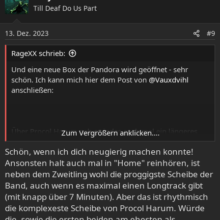
k
Till Deaf Do Us Part
t
i
o
13. Dez. 2023
#9
n
e
RageXX schrieb:
n
:
Und eine neue Box der Pandora wird geöffnet - sehr
schön. Ich kann mich hier dem Post von
@Vauxdvihl
anschließen:
Über Procol Harum gab es indes auch mal ein längeres
Zum Vergrößern anklicken....
Feature in irgeneiner eclipsed, schon seinerzeit hatte ich
Schön, wenn ich dich neugierig machen konnte!
mir vorgenommen, da mal in das Ein- oder Andere rein zu
Ansonsten halt auch mal in "Home" reinhören, ist
hören, denn das las sich ziemlich deckungsgleich (wenn
natürlich auch ausufernder) als im Eingangspost hier zum
neben dem Zweitling wohl die proggigste Scheibe der
Album. Um es kurz zu machen: auch ich werde hier
Band, auch wenn es maximal einen Longtrack gibt
selbstverständlich über kurz oder lang ein Ohr riskieren.
(mit knapp über 7 Minuten). Aber das ist rhythmisch
die komplexeste Scheibe von Procol Harum. Würde
die, sowie die ersten beiden am ehesten als