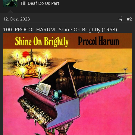
Till Deaf Do Us Part
t
i
o
12. Dez. 2023
#2
n
e
100. PROCOL HARUM - Shine On Brightly (1968)
n
: