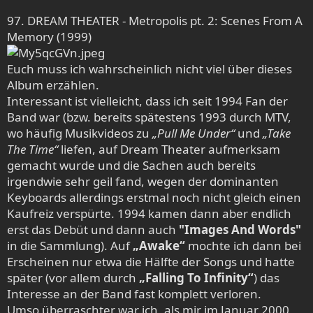
97. DREAM THEATER - Metropolis pt. 2: Scenes From A
Memory (1999)
Euch muss ich wahrscheinlich nicht viel über dieses
Album erzählen.
Interessant ist vielleicht, dass ich seit 1994 Fan der
Band war (bzw. bereits spätestens 1993 durch MTV,
wo häufig Musikvideos zu
„Pull Me Under“
und
„Take
The Time“
liefen, auf Dream Theater aufmerksam
gemacht wurde und die Sachen auch bereits
irgendwie sehr geil fand, wegen der dominanten
Keyboards allerdings erstmal noch nicht gleich einen
Kaufreiz verspürte. 1994 kamen dann aber endlich
erst das Debüt und dann auch
"Images And Words"
in die Sammlung). Auf
„Awake“
mochte ich dann bei
Erscheinen nur etwa die Hälfte der Songs und hatte
später (vor allem durch
„Falling To Infinity“
) das
Interesse an der Band fast komplett verloren.
Umso überraschter war ich, als mir im Januar 2000