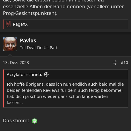
essenzielle Alben der Band nennen (vor allem unter
Prog-Gesichtspunkten).
RageXX
R
e
a
Pavlos
k
Till Deaf Do Us Part
t
i
o
13. Dez. 2023
#10
n
e
Acrylator schrieb:
n
:
Ich hoffe übrigens, dass ich nun endlich auch bald mal die
beiden fehlenden Reviews für dein Buch fertig bekomme,
hab dich ja schon wieder ganz schön lange warten
lassen...
Das stimmt.