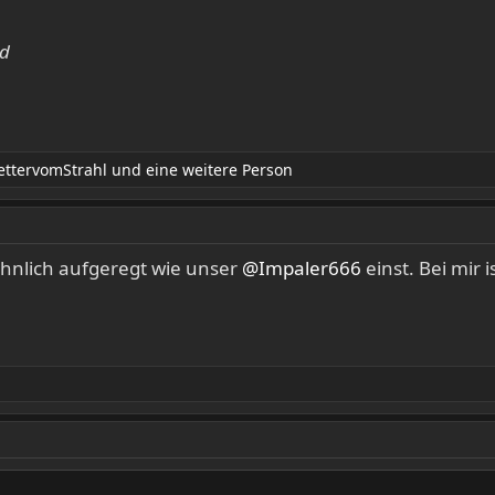
nd
ttervomStrahl
und eine weitere Person
 ähnlich aufgeregt wie unser
@Impaler666
einst. Bei mir 