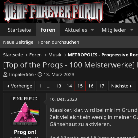
Startseite
Foren
Aktuelles
Mitglieder
Neue Beiträge
Foren durchsuchen
Startseite
Foren
Musik
[Top of the Progs - 100 Meisterwerke]
E
E
Impaler666
13. März 2023
r
r
Vorherige
1
…
13
14
15
16
17
Nächste
s
s
t
t
16. Dez. 2023
e
e
l
l
Klassiker, klar, wird bei mir im Gru
l
l
Zeit vielleicht ein wenig in meiner 
e
t
Gänsehaut zu aktivieren.
r
a
Prog on!
m