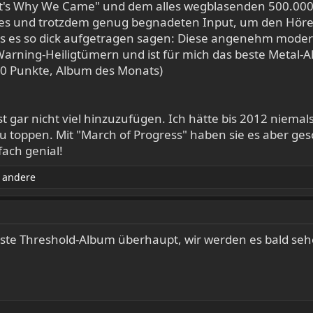
at's Why We Came" und dem alles wegblasenden 500.000-
tes und trotzdem genug begnadeten Input, um den Hörer
s es so dick aufgetragen sagen: Diese angenehm modern
rning-Heiligtümern und ist für mich das beste Metal-A
0 Punkte, Album des Monats)
 gar nicht viel hinzuzufügen. Ich hätte bis 2012 niemals
 toppen. Mit "March of Progress" haben sie es aber gesc
ach genial!
 andere
as beste Threshold-Album überhaupt, wir werden es bald seh