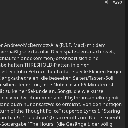
#290
er Andrew-McDermott-Ära (R.I.P. Mac!) mit dem
bermäßig spektakulär. Doch spätestens nach zwei-,
rchläufen angekommen) offenbart sich eine
 fabelhaften THRESHOLD-Platten in einen
elbst ein John Petrucci heutzutage beide kleinen Finger
angkathedralen, die beseelten Saiten/Tasten-Soli
ilben. Jeder Ton, jede Note dieser 69 Minuten ist
t zu keiner Sekunde an. Songs, die wie kurze
 die von der phänomenalen Rhythmusabteilung mit
Band auch nur ansatzweise erreicht. Von den heftigen
of the Thought Police" (superbe Lyrics!), "Staring
ufbau!), "Colophon" (Gitarrenriff zum Niederknien!)
Göttergabe "The Hours" (die Gesänge!), der völlig