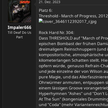
21. Dez. 2023
k
t
Platz 6:
i
Threshold - March of Progress, 2012
o
n
Impaler666
e
Rock Hard Nr. 304:
n
Till Deaf Do Us
:
Part
Dass THRESHOLD auf "March of Progr
epischen Bombast der frühen Damian
dreimaligem Reinschnuppern (und i
kompositorische, atmosphärische und
kilometerlangen Schatten stellt. Hie
opfern würde, genauso Refrain-Char
und jede einzelne der von Wilson au
pure Magie, und das Allerfaszinier
Ohrwürmer anmuten, entpuppen si
einem lässigen Groove vorangetrieb
Hyperhymnen "Ashes" und "Don't Lo
At The Sun" (kongeniales Drumming!
und "Coda" (mehr Variantenreichtum 