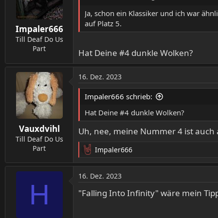
i
o
Ja, schon ein Klassiker und ich war ähn
n
auf Platz 5.
Impaler666
e
n
Till Deaf Do Us
:
Part
Hat Deine #4 dunkle Wolken?
16. Dez. 2023
Impaler666 schrieb:
Hat Deine #4 dunkle Wolken?
Vauxdvihl
Uh, nee, meine Nummer 4 ist auch 
Till Deaf Do Us
Part
Impaler666
R
e
a
16. Dez. 2023
k
H
t
"Falling Into Infinity" wäre mein Tip
i
o