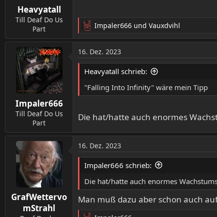
n
Heavyatall
e
n
Till Deaf Do Us
Impaler666
und
Vauxdvihl
:
Part
R
e
a
16. Dez. 2023
k
t
Heavyatall schrieb:
i
o
"Falling Into Infinity" wäre mein Tipp
n
Impaler666
e
n
Till Deaf Do Us
Die hat/hatte auch enormes Wachs
:
Part
16. Dez. 2023
Impaler666 schrieb:
Die hat/hatte auch enormes Wachstum
GrafWettervo
Man muß dazu aber schon auch auf 
mStrahl