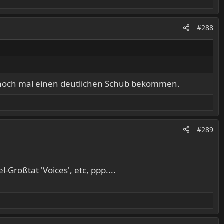
#288
n noch mal einen deutlichen Schub bekommen.
#289
-Großtat 'Voices', etc, ppp....