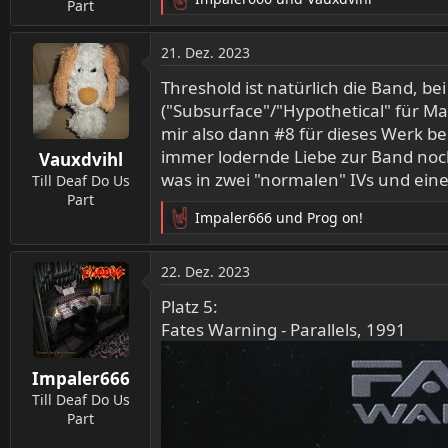
:
Part
R
e
a
21. Dez. 2023
k
t
Threshold ist natürlich die Band, be
i
("Subsurface"/"Hypothetical" für Ma
o
mir also dann #8 für dieses Werk bed
n
immer lodernde Liebe zur Band noch
Vauxdvihl
e
was in zwei "normalen" IVs und eine
n
Till Deaf Do Us
:
Part
Impaler666
und
Prog on!
R
e
a
22. Dez. 2023
k
t
Platz 5:
i
Fates Warning - Parallels, 1991
o
n
Impaler666
e
n
Till Deaf Do Us
:
Part