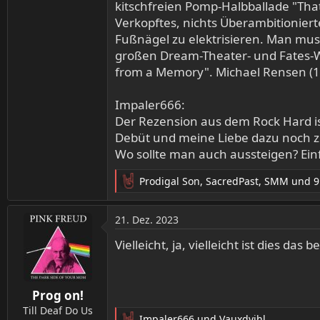
kitschfreien Pomp-Halbballade "Th
Verkopftes, nichts Überambitionier
Fußnägel zu elektrisieren. Man mus
großen Dream-Theater- und Fates-Wa
from a Memory". Michael Rensen (1
Impaler666:
Der Rezension aus dem Rock Hard ist
Debüt und meine Liebe dazu noch zu
Wo sollte man auch aussteigen? Einf
Prodigal Son
,
SacredPast
,
SMM
und 9
R
e
a
21. Dez. 2023
k
t
Vielleicht, ja, vielleicht ist dies d
i
o
n
Prog on!
e
n
Till Deaf Do Us
Impaler666
und
Vauxdvihl