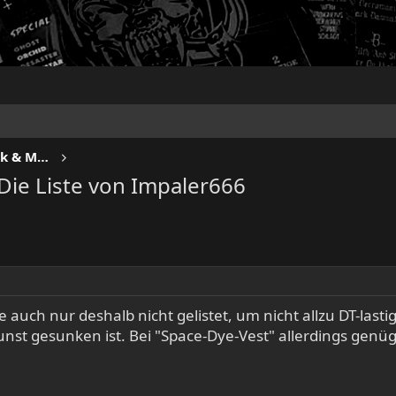
METROPOLIS - Progressive Rock & Metal
 Die Liste von Impaler666
nde auch nur deshalb nicht gelistet, um nicht allzu DT-l
Gunst gesunken ist. Bei "Space-Dye-Vest" allerdings genü