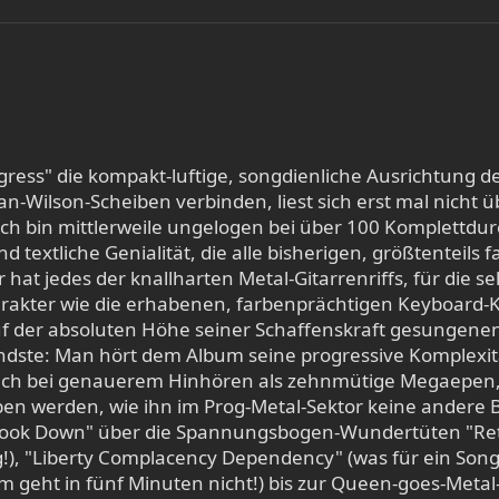
ess" die kompakt-luftige, songdienliche Ausrichtung d
-Wilson-Scheiben verbinden, liest sich erst mal nicht ü
ch bin mittlerweile ungelogen bei über 100 Komplettdu
 textliche Genialität, die alle bisherigen, größtenteils
r hat jedes der knallharten Metal-Gitarrenriffs, für die s
akter wie die erhabenen, farbenprächtigen Keyboard-Kl
f der absoluten Höhe seiner Schaffenskraft gesungenen S
endste: Man hört dem Album seine progressive Komplexitä
ch bei genauerem Hinhören als zehnmütige Megaepen,
en werden, wie ihn im Prog-Metal-Sektor keine andere 
ok Down" über die Spannungsbogen-Wundertüten "Return 
), "Liberty Complacency Dependency" (was für ein Songa
geht in fünf Minuten nicht!) bis zur Queen-goes-Metal-