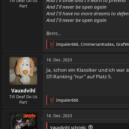
And I'll smile and I'll learn to pretend
Till Deaf Do Us
Part
And I'll never be open again
And I'll have no more dreams to defe
And I'll never be open again
Brrrr...
Impaler666
,
CimmerianKodex
,
GrafWe
R
e
a
16. Dez. 2023
k
t
Ja, schon ein Klassiker und ich war
i
DT-Ranking "nur" auf Platz 5.
o
n
Vauxdvihl
e
n
Till Deaf Do Us
Impaler666
:
Part
R
e
a
16. Dez. 2023
k
t
Vauxdvihl schrieb: