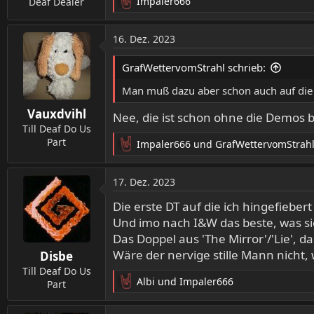
Impaler666
Deaf Dealer
R
e
a
16. Dez. 2023
k
t
GrafWettervomStrahl schrieb:
i
o
Man muß dazu aber schon auch auf die
n
Vauxdvihl
e
Nee, die ist schon ohne die Demos 
n
Till Deaf Do Us
:
Part
Impaler666
und
GrafWettervomStrah
R
e
a
17. Dez. 2023
k
t
Die erste DT auf die ich hingefieber
i
Und imo nach I&W das beste, was s
o
Das Doppel aus 'The Mirror'/'Lie', da
n
Wäre der nervige stille Mann nicht,
Disbe
e
n
Till Deaf Do Us
Albi
und
Impaler666
:
Part
R
e
a